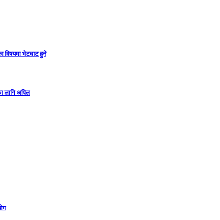
ा विषयमा भेटघाट हुने
गका लागि अपिल
योग