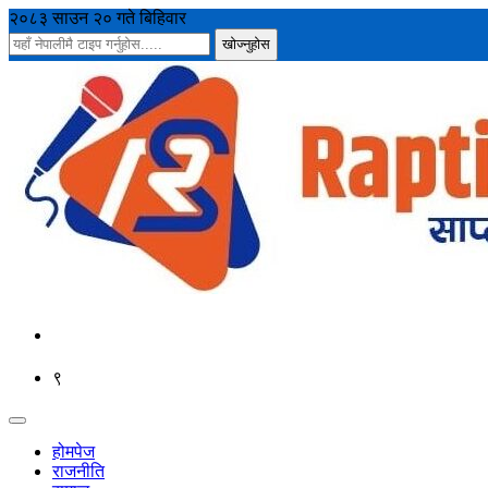
२०८३ साउन २० गते बिहिवार
९
होमपेज
राजनीति