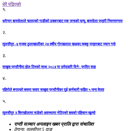
धेरै पढिएको
१.
धमेन्द्र बास्तोलाले चलाएको गाडीको ठक्करबाट एक जनाको मृत्यु, बास्तोला प्रहरी नियन्त्रणमा
२.
तुलसीपुर–४ मजवा ठुलाखालीका २४ वर्षीय गोरखलाल खड्का.चक्कु प्रहारबाट ज्यान गयो
३.
सखुवा प्रसौनीमा होल टिमको साथ २०८४ मा उमेदवारि दिने : प्रदिप साह
४.
पहिराेले बगाएकाे बसमा सवार सखुवा प्रसाैनीका दुई कर्मचारी सहित ५ जना वेपता
५.
तुलसीपुर ३ शिरखोलामा सडेको अवस्थामा भेटिएको शवको पहिचान खुल्यो
राप्ती सञ्चार अनलाइन खबर प्रालि द्वारा संचालित
ठेगाना: तुलसीपुर 5 दाङ