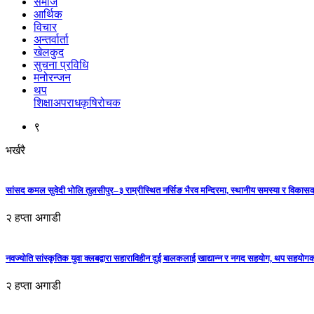
समाज
आर्थिक
विचार
अन्तर्वार्ता
खेलकुद
सुचना प्रविधि
मनोरन्जन
थप
शिक्षा
अपराध
कृषि
रोचक
९
भर्खरै
सांसद कमल सुवेदी भोलि तुलसीपुर–३ राम्रीस्थित नर्सिङ भैरव मन्दिरमा, स्थानीय समस्या र विकासक
२ हप्ता अगाडी
नवज्योति सांस्कृतिक युवा क्लबद्वारा सहाराविहीन दुई बालकलाई खाद्यान्न र नगद सहयोग, थप सहयो
२ हप्ता अगाडी