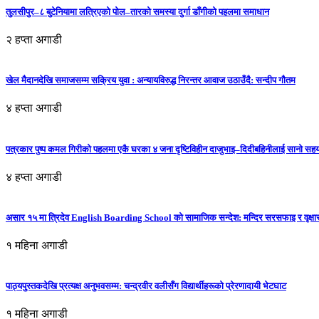
तुलसीपुर–८ बुटेनियामा लत्रिएको पोल–तारको समस्या दुर्गा डाँगीको पहलमा समाधान
२ हप्ता अगाडी
खेल मैदानदेखि समाजसम्म सक्रिय युवा : अन्यायविरुद्ध निरन्तर आवाज उठाउँदै: सन्दीप गौतम
४ हप्ता अगाडी
पत्रकार पुष्प कमल गिरीको पहलमा एकै घरका ४ जना दृष्टिविहीन दाजुभाइ–दिदीबहिनीलाई सानो सह
४ हप्ता अगाडी
असार १५ मा त्रिदेव English Boarding School को सामाजिक सन्देश: मन्दिर सरसफाइ र वृक्षा
१ महिना अगाडी
पाठ्यपुस्तकदेखि प्रत्यक्ष अनुभवसम्म: चन्द्रवीर वलीसँग विद्यार्थीहरूको प्रेरणादायी भेटघाट
१ महिना अगाडी