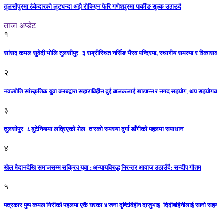
तुलसीपुरमा ठेकेदारको लुटधन्दा अझै रोकिएन फेरि गणेशपुरमा पार्कीङ सुल्क उठाउदै
ताजा अप्डेट
१
सांसद कमल सुवेदी भोलि तुलसीपुर–३ राम्रीस्थित नर्सिङ भैरव मन्दिरमा, स्थानीय समस्या र विकासक
२
नवज्योति सांस्कृतिक युवा क्लबद्वारा सहाराविहीन दुई बालकलाई खाद्यान्न र नगद सहयोग, थप सहयो
३
तुलसीपुर–८ बुटेनियामा लत्रिएको पोल–तारको समस्या दुर्गा डाँगीको पहलमा समाधान
४
खेल मैदानदेखि समाजसम्म सक्रिय युवा : अन्यायविरुद्ध निरन्तर आवाज उठाउँदै: सन्दीप गौतम
५
पत्रकार पुष्प कमल गिरीको पहलमा एकै घरका ४ जना दृष्टिविहीन दाजुभाइ–दिदीबहिनीलाई सानो सह