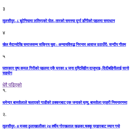
३
तुलसीपुर–८ बुटेनियामा लत्रिएको पोल–तारको समस्या दुर्गा डाँगीको पहलमा समाधान
४
खेल मैदानदेखि समाजसम्म सक्रिय युवा : अन्यायविरुद्ध निरन्तर आवाज उठाउँदै: सन्दीप गौतम
५
पत्रकार पुष्प कमल गिरीको पहलमा एकै घरका ४ जना दृष्टिविहीन दाजुभाइ–दिदीबहिनीलाई सानो
सहयोग
धेरै पढिएको
१.
धमेन्द्र बास्तोलाले चलाएको गाडीको ठक्करबाट एक जनाको मृत्यु, बास्तोला प्रहरी नियन्त्रणमा
२.
तुलसीपुर–४ मजवा ठुलाखालीका २४ वर्षीय गोरखलाल खड्का.चक्कु प्रहारबाट ज्यान गयो