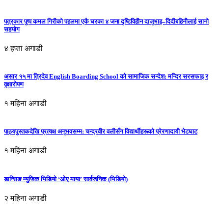
पत्रकार पुष्प कमल गिरीको पहलमा एकै घरका ४ जना दृष्टिविहीन दाजुभाइ–दिदीबहिनीलाई सानो
सहयोग
४ हप्ता अगाडी
असार १५ मा त्रिदेव English Boarding School को सामाजिक सन्देश: मन्दिर सरसफाइ र
वृक्षारोपण
१ महिना अगाडी
पाठ्यपुस्तकदेखि प्रत्यक्ष अनुभवसम्म: चन्द्रवीर वलीसँग विद्यार्थीहरूको प्रेरणादायी भेटघाट
१ महिना अगाडी
डान्सिङ म्युजिक भिडियो ‘ओए माया’ सार्वजनिक (भिडियो)
२ महिना अगाडी