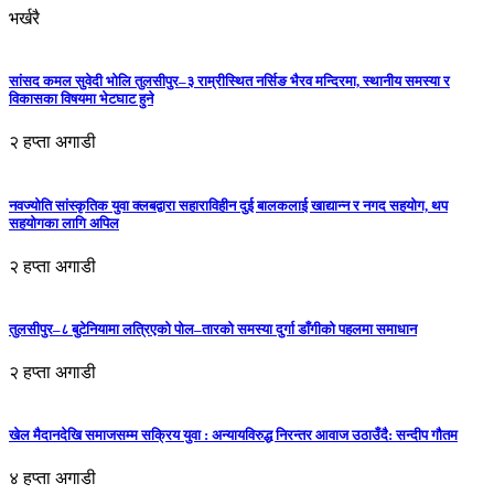
भर्खरै
सांसद कमल सुवेदी भोलि तुलसीपुर–३ राम्रीस्थित नर्सिङ भैरव मन्दिरमा, स्थानीय समस्या र
विकासका विषयमा भेटघाट हुने
२ हप्ता अगाडी
नवज्योति सांस्कृतिक युवा क्लबद्वारा सहाराविहीन दुई बालकलाई खाद्यान्न र नगद सहयोग, थप
सहयोगका लागि अपिल
२ हप्ता अगाडी
तुलसीपुर–८ बुटेनियामा लत्रिएको पोल–तारको समस्या दुर्गा डाँगीको पहलमा समाधान
२ हप्ता अगाडी
खेल मैदानदेखि समाजसम्म सक्रिय युवा : अन्यायविरुद्ध निरन्तर आवाज उठाउँदै: सन्दीप गौतम
४ हप्ता अगाडी