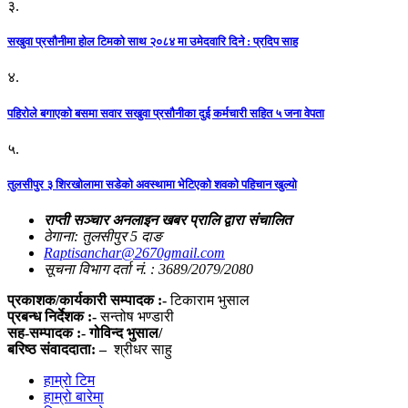
३.
सखुवा प्रसौनीमा होल टिमको साथ २०८४ मा उमेदवारि दिने : प्रदिप साह
४.
पहिराेले बगाएकाे बसमा सवार सखुवा प्रसाैनीका दुई कर्मचारी सहित ५ जना वेपता
५.
तुलसीपुर ३ शिरखोलामा सडेको अवस्थामा भेटिएको शवको पहिचान खुल्यो
राप्ती सञ्चार अनलाइन खबर प्रालि द्वारा संचालित
ठेगाना: तुलसीपुर 5 दाङ
Raptisanchar@2670gmail.com
सूचना विभाग दर्ता नं. : 3689/2079/2080
प्रकाशक/कार्यकारी सम्पादक :-
टिकाराम भुसाल
प्रबन्ध निर्देशक :-
सन्तोष भण्डारी
सह-सम्पादक :- गोविन्द भुसाल/
बरिष्ठ संवाददाता: –
श्रीधर साहु
हाम्रो टिम
हाम्रो बारेमा