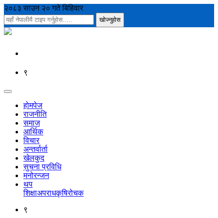
२०८३ साउन २० गते बिहिवार
९
होमपेज
राजनीति
समाज
आर्थिक
विचार
अन्तर्वार्ता
खेलकुद
सुचना प्रविधि
मनोरन्जन
थप
शिक्षा
अपराध
कृषि
रोचक
९