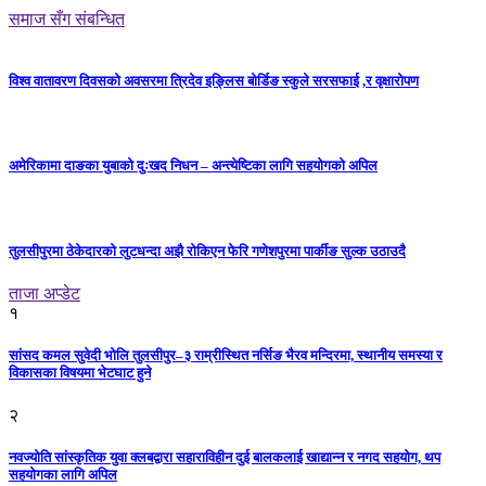
समाज सँग संबन्धित
विश्व वातावरण दिवसको अवसरमा त्रिदेव इङ्लिस बोर्डिङ स्कुले सरसफाई ,र वृक्षारोपण
अमेरिकामा दाङका युबाको दुःखद निधन – अन्त्येष्टिका लागि सहयोगको अपिल
तुलसीपुरमा ठेकेदारको लुटधन्दा अझै रोकिएन फेरि गणेशपुरमा पार्कीङ सुल्क उठाउदै
ताजा अप्डेट
१
सांसद कमल सुवेदी भोलि तुलसीपुर–३ राम्रीस्थित नर्सिङ भैरव मन्दिरमा, स्थानीय समस्या र
विकासका विषयमा भेटघाट हुने
२
नवज्योति सांस्कृतिक युवा क्लबद्वारा सहाराविहीन दुई बालकलाई खाद्यान्न र नगद सहयोग, थप
सहयोगका लागि अपिल