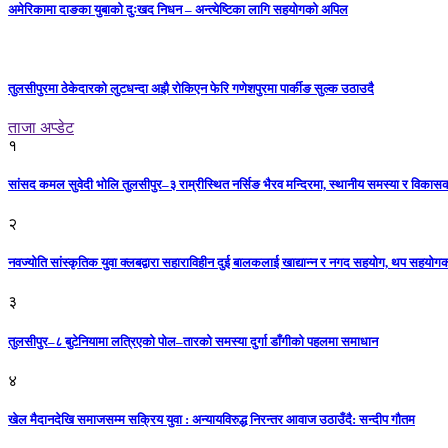
अमेरिकामा दाङका युबाको दुःखद निधन – अन्त्येष्टिका लागि सहयोगको अपिल
तुलसीपुरमा ठेकेदारको लुटधन्दा अझै रोकिएन फेरि गणेशपुरमा पार्कीङ सुल्क उठाउदै
ताजा अप्डेट
१
सांसद कमल सुवेदी भोलि तुलसीपुर–३ राम्रीस्थित नर्सिङ भैरव मन्दिरमा, स्थानीय समस्या र विकासक
२
नवज्योति सांस्कृतिक युवा क्लबद्वारा सहाराविहीन दुई बालकलाई खाद्यान्न र नगद सहयोग, थप सहयो
३
तुलसीपुर–८ बुटेनियामा लत्रिएको पोल–तारको समस्या दुर्गा डाँगीको पहलमा समाधान
४
खेल मैदानदेखि समाजसम्म सक्रिय युवा : अन्यायविरुद्ध निरन्तर आवाज उठाउँदै: सन्दीप गौतम