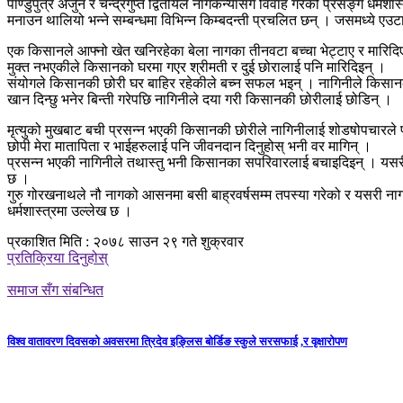
पाण्डुपुत्र अर्जुन र चन्द्रगुप्त द्वितीयले नागकन्यासँग विवाह गरेको प्रसङ्ग ध
मनाउन थालियो भन्ने सम्बन्धमा विभिन्न किम्बदन्ती प्रचलित छन् । जसमध्ये एउटा
एक किसानले आफ्नो खेत खनिरहेका बेला नागका तीनवटा बच्चा भेट्टाए र मारिदिए
मुक्त नभएकीले किसानको घरमा गएर श्रीमती र दुई छोरालाई पनि मारिदिइन् ।
संयोगले किसानकी छोरी घर बाहिर रहेकीले बच्न सफल भइन् । नागिनीले किसानकी छ
खान दिन्छु भनेर बिन्ती गरेपछि नागिनीले दया गरी किसानकी छोरीलाई छोडिन् ।
मृत्युको मुखबाट बची प्रसन्न भएकी किसानकी छोरीले नागिनीलाई शोडषोपचारले प
छोपी मेरा मातापिता र भाईहरुलाई पनि जीवनदान दिनुहोस् भनी वर मागिन् ।
प्रसन्न भएकी नागिनीले तथास्तु भनी किसानका सपरिवारलाई बचाइदिइन् । यसरी न
छ ।
गुरु गोरखनाथले नौ नागको आसनमा बसी बाह्रवर्षसम्म तपस्या गरेको र यसरी नागल
धर्मशास्त्रमा उल्लेख छ ।
प्रकाशित मिति : २०७८ साउन २९ गते शुक्रवार
प्रतिक्रिया दिनुहोस्
समाज सँग संबन्धित
विश्व वातावरण दिवसको अवसरमा त्रिदेव इङ्लिस बोर्डिङ स्कुले सरसफाई ,र वृक्षारोपण