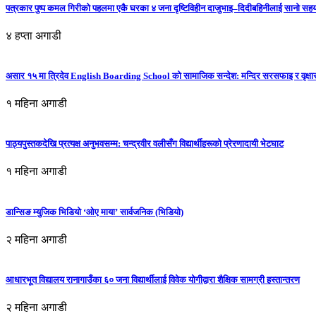
पत्रकार पुष्प कमल गिरीको पहलमा एकै घरका ४ जना दृष्टिविहीन दाजुभाइ–दिदीबहिनीलाई सानो सह
४ हप्ता अगाडी
असार १५ मा त्रिदेव English Boarding School को सामाजिक सन्देश: मन्दिर सरसफाइ र वृक्षा
१ महिना अगाडी
पाठ्यपुस्तकदेखि प्रत्यक्ष अनुभवसम्म: चन्द्रवीर वलीसँग विद्यार्थीहरूको प्रेरणादायी भेटघाट
१ महिना अगाडी
डान्सिङ म्युजिक भिडियो ‘ओए माया’ सार्वजनिक (भिडियो)
२ महिना अगाडी
आधारभूत विद्यालय रानागाउँका ६० जना विद्यार्थीलाई विवेक योगीद्वारा शैक्षिक सामग्री हस्तान्तरण
२ महिना अगाडी