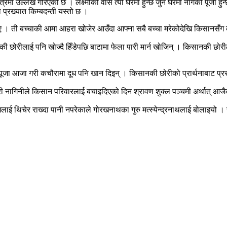
र्मशास्त्रमा उल्लेख गरिएको छ । लक्ष्मीको वास त्यो घरमा हुन्छ जुन घरमा नागको पूज
 प्रख्यात किम्बदन्ती यस्तो छ ।
 । ती बच्चाकी आमा आहरा खोजेर आउँदा आफ्ना सबै बच्चा मरेकोदेखि किसानसँग क्
ोरीलाई पनि खोज्दै हिँडेपछि बाटामा फेला पारी मार्न खोजिन् । किसानकी छोरीले 
ूजा आजा गरी कचौरामा दूध पनि खान दिइन् । किसानकी छोरीको प्रार्थनाबाट प्रसन
ागिनीले किसान परिवारलाई बचाइदिएको दिन श्रावण शुक्ल पञ्चमी अर्थात् आजैको 
ाई थिचेर राख्दा पानी नपरेकाले गोरखनाथका गुरु मत्स्येन्द्रनाथलाई बोलाइयो ।