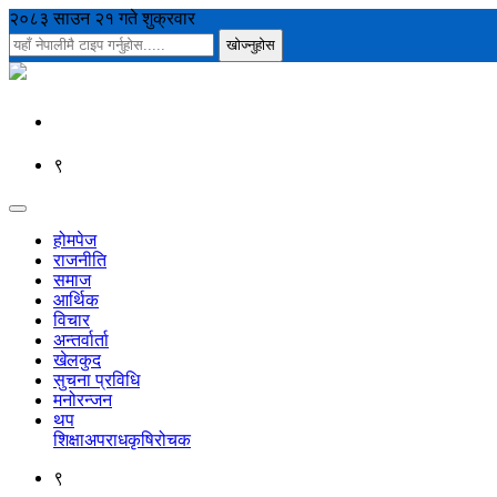
२०८३ साउन २१ गते शुक्रवार
९
होमपेज
राजनीति
समाज
आर्थिक
विचार
अन्तर्वार्ता
खेलकुद
सुचना प्रविधि
मनोरन्जन
थप
शिक्षा
अपराध
कृषि
रोचक
९