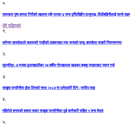
५
पत्रकार पुष्प कमल गिरीको पहलमा एकै घरका ४ जना दृष्टिविहीन दाजुभाइ–दिदीबहिनीलाई सानो सह
धेरै पढिएको
१.
धमेन्द्र बास्तोलाले चलाएको गाडीको ठक्करबाट एक जनाको मृत्यु, बास्तोला प्रहरी नियन्त्रणमा
२.
तुलसीपुर–४ मजवा ठुलाखालीका २४ वर्षीय गोरखलाल खड्का.चक्कु प्रहारबाट ज्यान गयो
३.
सखुवा प्रसौनीमा होल टिमको साथ २०८४ मा उमेदवारि दिने : प्रदिप साह
४.
पहिराेले बगाएकाे बसमा सवार सखुवा प्रसाैनीका दुई कर्मचारी सहित ५ जना वेपता
५.