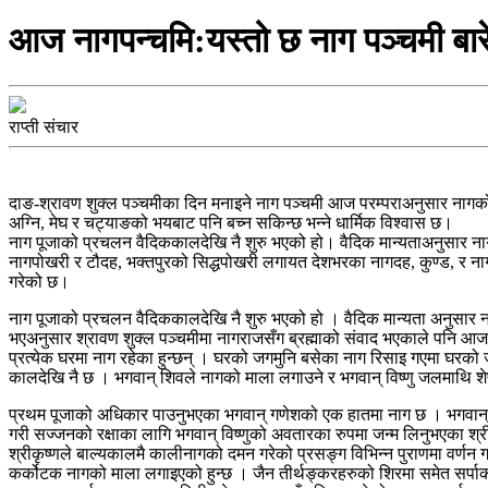
आज नागपन्चमि:यस्तो छ नाग पञ्चमी बारेम
राप्ती संचार
दाङ-श्रावण शुक्ल पञ्चमीका दिन मनाइने नाग पञ्चमी आज परम्पराअनुसार नागको प
अग्नि, मेघ र चट्याङको भयबाट पनि बच्न सकिन्छ भन्ने धार्मिक विश्वास छ।
नाग पूजाको प्रचलन वैदिककालदेखि नै शुरु भएको हो। वैदिक मान्यताअनुसार नाग
नागपोखरी र टौदह, भक्तपुरको सिद्धपोखरी लगायत देशभरका नागदह, कुण्ड, र नाग
गरेको छ।
नाग पूजाको प्रचलन वैदिककालदेखि नै शुरु भएको हो । वैदिक मान्यता अनुसार नाग
भएअनुसार श्रावण शुक्ल पञ्चमीमा नागराजसँग ब्रह्माको संवाद भएकाले पनि आजक
प्रत्येक घरमा नाग रहेका हुन्छन् । घरको जगमुनि बसेका नाग रिसाइ गएमा घरको जग 
कालदेखि नै छ । भगवान् शिवले नागको माला लगाउने र भगवान् विष्णु जलमाथि शे
प्रथम पूजाको अधिकार पाउनुभएका भगवान् गणेशको एक हातमा नाग छ । भगवान् विष
गरी सज्जनको रक्षाका लागि भगवान् विष्णुको अवतारका रुपमा जन्म लिनुभएका श्र
श्रीकृष्णले बाल्यकालमै कालीनागको दमन गरेको प्रसङ्ग विभिन्न पुराणमा वर्णन गर
कर्कोटक नागको माला लगाइएको हुन्छ । जैन तीर्थङ्करहरुको शिरमा समेत सर्पाका