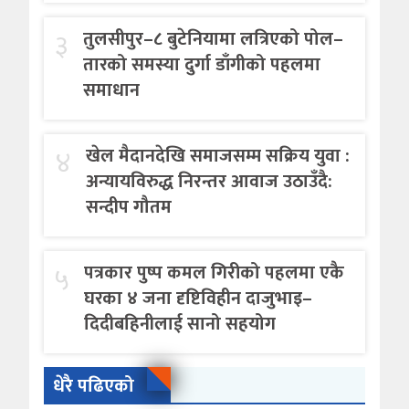
३
तुलसीपुर–८ बुटेनियामा लत्रिएको पोल–
तारको समस्या दुर्गा डाँगीको पहलमा
समाधान
४
खेल मैदानदेखि समाजसम्म सक्रिय युवा :
अन्यायविरुद्ध निरन्तर आवाज उठाउँदै:
सन्दीप गौतम
५
पत्रकार पुष्प कमल गिरीको पहलमा एकै
घरका ४ जना दृष्टिविहीन दाजुभाइ–
दिदीबहिनीलाई सानो सहयोग
धेरै पढिएको