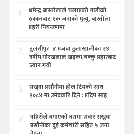
१.
धमेन्द्र बास्तोलाले चलाएको गाडीको
ठक्करबाट एक जनाको मृत्यु, बास्तोला
प्रहरी नियन्त्रणमा
२.
तुलसीपुर–४ मजवा ठुलाखालीका २४
वर्षीय गोरखलाल खड्का.चक्कु प्रहारबाट
ज्यान गयो
३.
सखुवा प्रसौनीमा होल टिमको साथ
२०८४ मा उमेदवारि दिने : प्रदिप साह
४.
पहिराेले बगाएकाे बसमा सवार सखुवा
प्रसाैनीका दुई कर्मचारी सहित ५ जना
वेपता