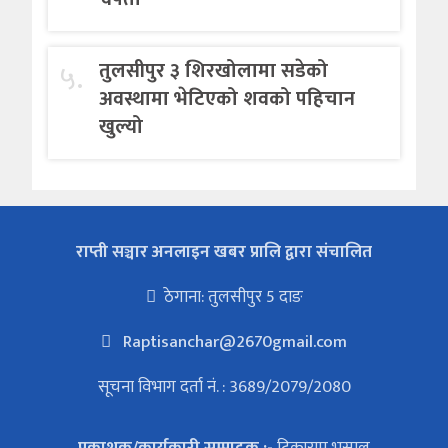
५.
तुलसीपुर ३ शिरखोलामा सडेको
अवस्थामा भेटिएको शवको पहिचान
खुल्यो
राप्ती सञ्चार अनलाइन खबर प्रालि द्वारा संचालित
ठेगाना: तुलसीपुर 5 दाङ
Raptisanchar@2670gmail.com
सूचना विभाग दर्ता नं. : 3689/2079/2080
प्रकाशक/कार्यकारी सम्पादक :-
टिकाराम भुसाल