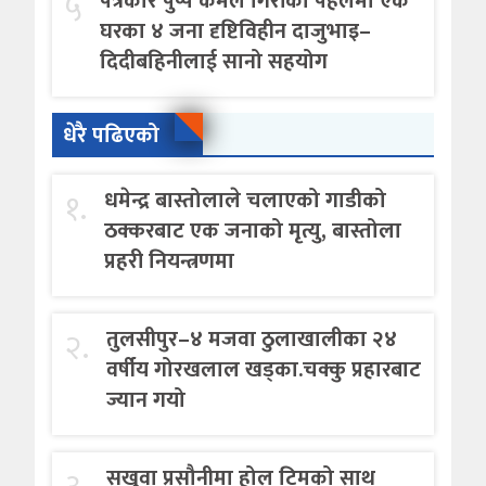
५
पत्रकार पुष्प कमल गिरीको पहलमा एकै
घरका ४ जना दृष्टिविहीन दाजुभाइ–
दिदीबहिनीलाई सानो सहयोग
धेरै पढिएको
१.
धमेन्द्र बास्तोलाले चलाएको गाडीको
ठक्करबाट एक जनाको मृत्यु, बास्तोला
प्रहरी नियन्त्रणमा
२.
तुलसीपुर–४ मजवा ठुलाखालीका २४
वर्षीय गोरखलाल खड्का.चक्कु प्रहारबाट
ज्यान गयो
सखुवा प्रसौनीमा होल टिमको साथ