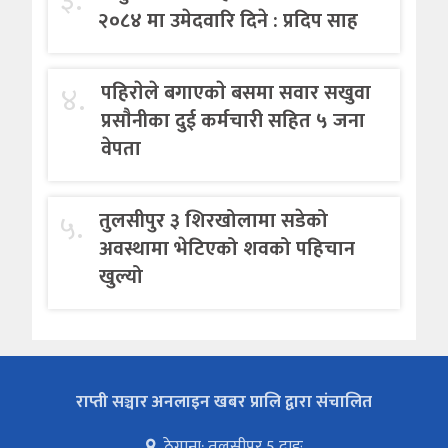
३.
२०८४ मा उमेदवारि दिने : प्रदिप साह
४.
पहिराेले बगाएकाे बसमा सवार सखुवा
प्रसाैनीका दुई कर्मचारी सहित ५ जना
वेपता
५.
तुलसीपुर ३ शिरखोलामा सडेको
अवस्थामा भेटिएको शवको पहिचान
खुल्यो
राप्ती सञ्चार अनलाइन खबर प्रालि द्वारा संचालित
ठेगाना: तुलसीपुर 5 दाङ