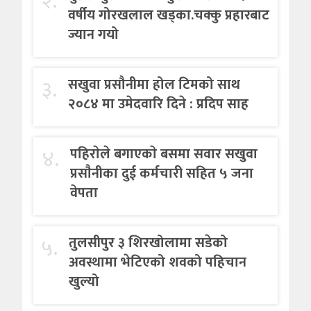
२.
वर्षीय गोरखलाल खड्का.चक्कु प्रहारबाट
ज्यान गयो
३.
सखुवा प्रसौनीमा होल टिमको साथ
२०८४ मा उमेदवारि दिने : प्रदिप साह
४.
पहिराेले बगाएकाे बसमा सवार सखुवा
प्रसाैनीका दुई कर्मचारी सहित ५ जना
वेपता
५.
तुलसीपुर ३ शिरखोलामा सडेको
अवस्थामा भेटिएको शवको पहिचान
खुल्यो