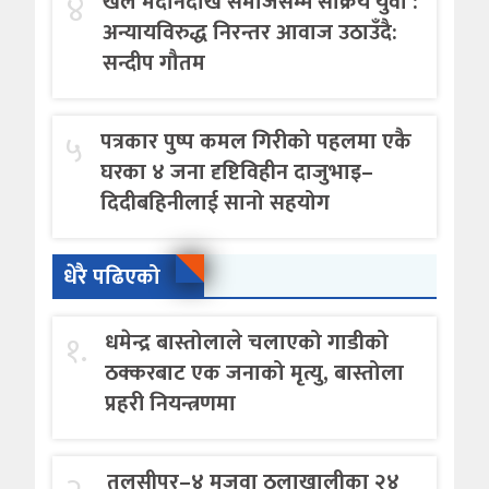
४
खेल मैदानदेखि समाजसम्म सक्रिय युवा :
अन्यायविरुद्ध निरन्तर आवाज उठाउँदै:
सन्दीप गौतम
५
पत्रकार पुष्प कमल गिरीको पहलमा एकै
घरका ४ जना दृष्टिविहीन दाजुभाइ–
दिदीबहिनीलाई सानो सहयोग
धेरै पढिएको
१.
धमेन्द्र बास्तोलाले चलाएको गाडीको
ठक्करबाट एक जनाको मृत्यु, बास्तोला
प्रहरी नियन्त्रणमा
तुलसीपुर–४ मजवा ठुलाखालीका २४