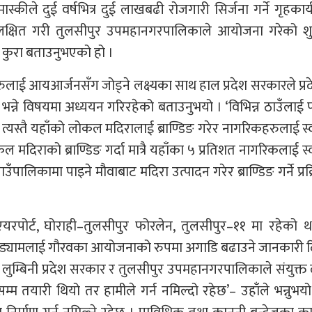
 मास्कीले दुई वर्षभित्र दुई लाखबढी रोजगारी सिर्जना गर्ने गृहकार
लक्षित गरी तुलसीपुर उपमहानगरपालिकाले आयोजना गरेको श
 सो कुरा बताउनुभएको हो ।
कहरुलाई आयआर्जनसँग जोड्ने लक्ष्यका साथ हाल प्रदेश सरकारले प्
न्छ भन्ने विषयमा अध्ययन गरिरहेको बताउनुभयो । ‘विभिन्न ठाउँलाई पके
्यस्तै यहाँको लोकल मदिरालाई ब्राण्डिङ गरेर नागरिकहरुलाई स
 मदिराको ब्राण्डिङ गर्दा मात्रै यहाँका ५ प्रतिशत नागरिकलाई 
ालिकामा पाइने मौवाबाट मदिरा उत्पादन गरेर ब्राण्डिङ गर्ने प्रक्
ाउँ एयरपोर्ट, घोराही–तुलसीपुर फोरलेन, तुलसीपुर–११ मा रहेको थ
 हाइड्यामलाई गौरवका आयोजनाको रुपमा अगाडि बढाउने जानकारी द
ी लुम्बिनी प्रदेश सरकार र तुलसीपुर उपमहानगरपालिकाले संयुक्त
तिमसम्म तयारी थियो तर हामीले गर्न नमिल्दो रहेछ’– उहाँले भन्नुभय