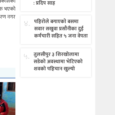
 विकासको
: प्रदिप साह
ुरु भएको
ीकरण नगर
४.
पहिराेले बगाएकाे बसमा
सवार सखुवा प्रसाैनीका दुई
कर्मचारी सहित ५ जना वेपता
५.
तुलसीपुर ३ शिरखोलामा
सडेको अवस्थामा भेटिएको
शवको पहिचान खुल्यो