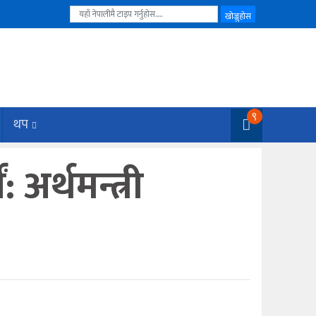
९
थप
अर्थमन्त्री