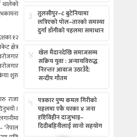
्य थालेको
३
तुलसीपुर–८ बुटेनियामा
ुभकामना
लत्रिएको पोल–तारको समस्या
दुर्गा डाँगीको पहलमा समाधान
रदेशका १२
ट क्षेत्र
४
खेल मैदानदेखि समाजसम्म
्वरोजगार
सक्रिय युवा : अन्यायविरुद्ध
स्वरोजगार
निरन्तर आवाज उठाउँदै:
रिया शुरु
सन्दीप गौतम
ारु राजा
५
पत्रकार पुष्प कमल गिरीको
पहलमा एकै घरका ४ जना
िनुभयो ।
दृष्टिविहीन दाजुभाइ–
 लगानीमा
दिदीबहिनीलाई सानो सहयोग
ो– ‘नेपाल