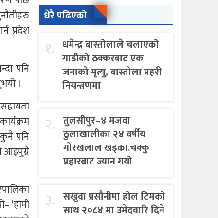
कारण पछि
धेरै पढिएको
ुनौतीहरु
न प्रदेश
१.
धमेन्द्र बास्तोलाले चलाएको
गाडीको ठक्करबाट एक
भन्दा पनि
जनाको मृत्यु, बास्तोला प्रहरी
नुभयो ।
नियन्त्रणमा
्रु सहायता
२.
तुलसीपुर–४ मजवा
कार्यक्रम
ठुलाखालीका २४ वर्षीय
कुनै पनि
गोरखलाल खड्का.चक्कु
 आइपुग्ने
प्रहारबाट ज्यान गयो
गरपालिका
३.
सखुवा प्रसौनीमा होल टिमको
ो– ‘हामी
साथ २०८४ मा उमेदवारि दिने