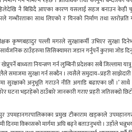
निर्माण गर्न नमिल्ने रहेछ । प्राविधिक तथा कानुनी बन्देजका 
य पहिलेदेखि नै बिग्रिदै आएका कारण यसलाई सहज बनाउन केही च
े गम्भीरताका साथ लिएको र यिनको निर्माण तथा स्तरोन्नति गर्
परीक्षक कृष्णबहादुर पल्ली मगरले सुरक्षाकर्मी उभिएर सुरक्षा दिने
ा सार्वजनिक ठाउँहरुमा सिसिक्यामरा जडान गर्नुपर्ने कुरामा जोड दि
्नुपर्ने बाध्यता नियन्त्रण गर्न लुम्बिनी प्रदेशका सबै जिल्लामा यात
्लैले समाजमा सुरक्षा गर्न सक्दैन । त्यसैले समुदाय–प्रहरी साझेदारी 
मा सुरक्षाको अनुभूति गराउने नीति अगाडि बढाएका छौं ।’ साथै 
रेर घटना भइरहेको ठाउँबारे जानकारी गराए प्रहरी जतिसक्दो छिटो
तुलसीपुर उपमहानगरपालिकाका प्रमुख टीकाराम खड्काले उपमहान
दिनमा विकासको मार्गमा अघि बढ्ने बताउनुभयो । उहाँले भन्नुभय