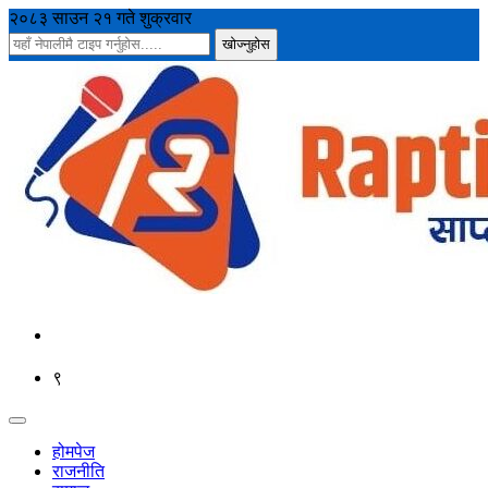
२०८३ साउन २१ गते शुक्रवार
९
होमपेज
राजनीति