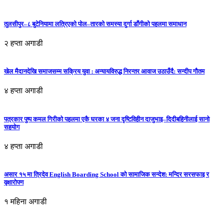
तुलसीपुर–८ बुटेनियामा लत्रिएको पोल–तारको समस्या दुर्गा डाँगीको पहलमा समाधान
२ हप्ता अगाडी
खेल मैदानदेखि समाजसम्म सक्रिय युवा : अन्यायविरुद्ध निरन्तर आवाज उठाउँदै: सन्दीप गौतम
४ हप्ता अगाडी
पत्रकार पुष्प कमल गिरीको पहलमा एकै घरका ४ जना दृष्टिविहीन दाजुभाइ–दिदीबहिनीलाई सानो
सहयोग
४ हप्ता अगाडी
असार १५ मा त्रिदेव English Boarding School को सामाजिक सन्देश: मन्दिर सरसफाइ र
वृक्षारोपण
१ महिना अगाडी