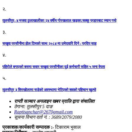
२.
तुलसीपुर–४ मजवा ठुलाखालीका २४ वर्षीय गोरखलाल खड्का.चक्कु प्रहारबाट ज्यान गयो
३.
सखुवा प्रसौनीमा होल टिमको साथ २०८४ मा उमेदवारि दिने : प्रदिप साह
४.
पहिराेले बगाएकाे बसमा सवार सखुवा प्रसाैनीका दुई कर्मचारी सहित ५ जना वेपता
५.
तुलसीपुर ३ शिरखोलामा सडेको अवस्थामा भेटिएको शवको पहिचान खुल्यो
राप्ती सञ्चार अनलाइन खबर प्रालि द्वारा संचालित
ठेगाना: तुलसीपुर 5 दाङ
Raptisanchar@2670gmail.com
सूचना विभाग दर्ता नं. : 3689/2079/2080
प्रकाशक/कार्यकारी सम्पादक :-
टिकाराम भुसाल