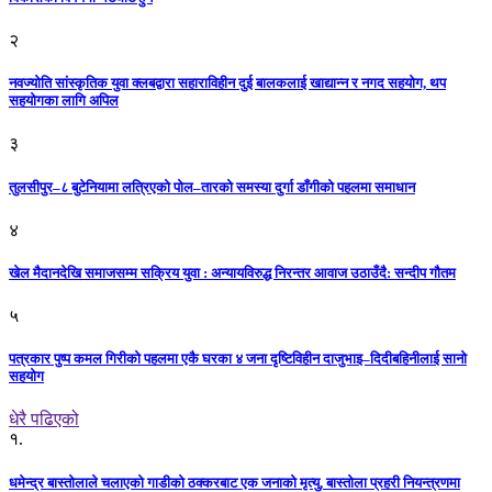
२
नवज्योति सांस्कृतिक युवा क्लबद्वारा सहाराविहीन दुई बालकलाई खाद्यान्न र नगद सहयोग, थप
सहयोगका लागि अपिल
३
तुलसीपुर–८ बुटेनियामा लत्रिएको पोल–तारको समस्या दुर्गा डाँगीको पहलमा समाधान
४
खेल मैदानदेखि समाजसम्म सक्रिय युवा : अन्यायविरुद्ध निरन्तर आवाज उठाउँदै: सन्दीप गौतम
५
पत्रकार पुष्प कमल गिरीको पहलमा एकै घरका ४ जना दृष्टिविहीन दाजुभाइ–दिदीबहिनीलाई सानो
सहयोग
धेरै पढिएको
१.
धमेन्द्र बास्तोलाले चलाएको गाडीको ठक्करबाट एक जनाको मृत्यु, बास्तोला प्रहरी नियन्त्रणमा