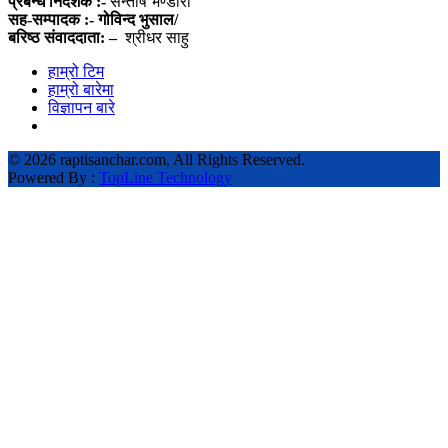
प्रबन्ध निर्देशक :-
सन्तोष भण्डारी
सह-सम्पादक :- गोविन्द भुसाल/
बरिष्ठ संवाददाता: –
श्रीधर साहु
हाम्रो टिम
हाम्रो बारेमा
विज्ञापन बारे
©
2026 raptisanchar.com, All Rights Reserved.
Powered By :
TopLine Technology