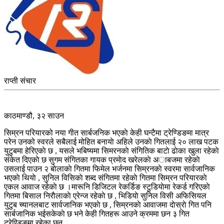
राप्ती संचार
काठमाण्डौ, ३२ साउन
सिम्रन परियारको नया गीत सार्बजनिक भएकाे केही घन्टैमा ट्रेण्डिङमा मात्र
परेन उनको स्वरले सबैलाई मोहित बनायाे अहिले उनकाे गितलाई २० लाख पटक
युटुबमा हेरिएकाे छ , यसले भबिष्यमा सिमरनकाे संगितिक बाटाे ढाेका खुला रहेकाे
संकेत दिएकाे छ सुगम संगितका गायक प्रमाेद खरेलकाे अाबजमा रहेकाे
उसलाई पाउन २ बाेलाकाे गितमा फिमेल भर्जनमा सिम्रनकाे स्वरमा सार्वजानिक
भएकाे थियाे , सुनिल विसिकाे शब्द संगितमा रहेकाे गितमा सिम्रन परियारकाे
एकल आवाज रहेकाे छ ।मारूनि डिजिटल रेकर्डिङ स्टुडियाेमा रेकर्ड गरिएकाे
गितमा बिसाल निराैलाकाे एरेन्ज रहेकाे छ , भिडियाे सुनिल विसी अफिसियल
युटुब च्यानलबाट सार्वजानिक भएकाे छ , सिम्रनकाे आवाजमा दाेस्राे गित पनि
सार्बजानिक भईसकेकाे छ भने केही गितहरू आउने क्रममा छन ३ गित
ट्रेण्डिङमा रहेका छन