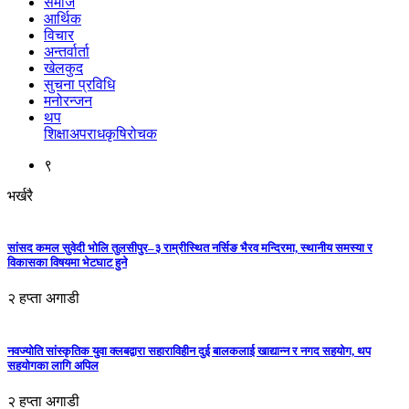
समाज
आर्थिक
विचार
अन्तर्वार्ता
खेलकुद
सुचना प्रविधि
मनोरन्जन
थप
शिक्षा
अपराध
कृषि
रोचक
९
भर्खरै
सांसद कमल सुवेदी भोलि तुलसीपुर–३ राम्रीस्थित नर्सिङ भैरव मन्दिरमा, स्थानीय समस्या र
विकासका विषयमा भेटघाट हुने
२ हप्ता अगाडी
नवज्योति सांस्कृतिक युवा क्लबद्वारा सहाराविहीन दुई बालकलाई खाद्यान्न र नगद सहयोग, थप
सहयोगका लागि अपिल
२ हप्ता अगाडी