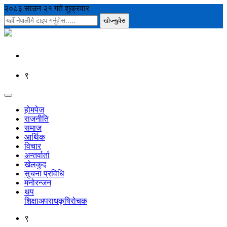
२०८३ साउन २१ गते शुक्रवार
९
होमपेज
राजनीति
समाज
आर्थिक
विचार
अन्तर्वार्ता
खेलकुद
सुचना प्रविधि
मनोरन्जन
थप
शिक्षा
अपराध
कृषि
रोचक
९