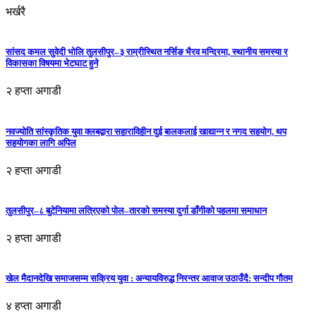
भर्खरै
सांसद कमल सुवेदी भोलि तुलसीपुर–३ राम्रीस्थित नर्सिङ भैरव मन्दिरमा, स्थानीय समस्या र
विकासका विषयमा भेटघाट हुने
२ हप्ता अगाडी
नवज्योति सांस्कृतिक युवा क्लबद्वारा सहाराविहीन दुई बालकलाई खाद्यान्न र नगद सहयोग, थप
सहयोगका लागि अपिल
२ हप्ता अगाडी
तुलसीपुर–८ बुटेनियामा लत्रिएको पोल–तारको समस्या दुर्गा डाँगीको पहलमा समाधान
२ हप्ता अगाडी
खेल मैदानदेखि समाजसम्म सक्रिय युवा : अन्यायविरुद्ध निरन्तर आवाज उठाउँदै: सन्दीप गौतम
४ हप्ता अगाडी