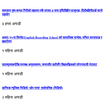
पत्रकार पुष्प कमल गिरीको पहलमा एकै घरका ४ जना दृष्टिविहीन दाजुभाइ–दिदीबहिनीलाई सानो
सहयोग
४ हप्ता अगाडी
असार १५ मा त्रिदेव English Boarding School को सामाजिक सन्देश: मन्दिर सरसफाइ र
वृक्षारोपण
१ महिना अगाडी
पाठ्यपुस्तकदेखि प्रत्यक्ष अनुभवसम्म: चन्द्रवीर वलीसँग विद्यार्थीहरूको प्रेरणादायी भेटघाट
१ महिना अगाडी
डान्सिङ म्युजिक भिडियो ‘ओए माया’ सार्वजनिक (भिडियो)
२ महिना अगाडी