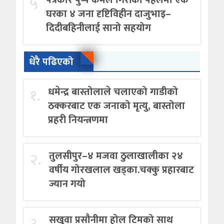
५
घरका ४ जना दृष्टिविहीन दाजुभाइ–
दिदीबहिनीलाई सानो सहयोग
धेरै पढिएको
१.
धमेन्द्र बास्तोलाले चलाएको गाडीको
ठक्करबाट एक जनाको मृत्यु, बास्तोला
प्रहरी नियन्त्रणमा
२.
तुलसीपुर–४ मजवा ठुलाखालीका २४
वर्षीय गोरखलाल खड्का.चक्कु प्रहारबाट
ज्यान गयो
३.
सखुवा प्रसौनीमा होल टिमको साथ