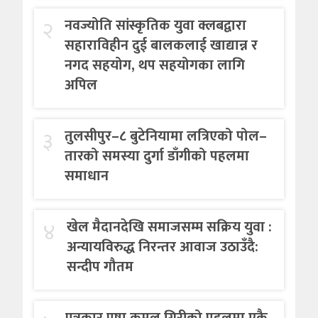
२
नवज्योति सांस्कृतिक युवा क्लबद्वारा
सहाराविहीन दुई बालकलाई खाद्यान्न र
नगद सहयोग, थप सहयोगका लागि
अपिल
३
तुलसीपुर–८ बुटेनियामा लत्रिएको पोल–
तारको समस्या दुर्गा डाँगीको पहलमा
समाधान
४
खेल मैदानदेखि समाजसम्म सक्रिय युवा :
अन्यायविरुद्ध निरन्तर आवाज उठाउँदै:
सन्दीप गौतम
पत्रकार पुष्प कमल गिरीको पहलमा एकै