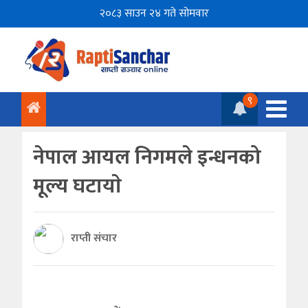
२०८३ साउन २४ गते सोमवार
९
नेपाल आयल निगमले इन्धनको
मूल्य घटायाे
राप्ती संचार