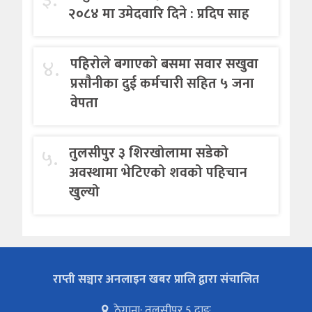
२०८४ मा उमेदवारि दिने : प्रदिप साह
४.
पहिराेले बगाएकाे बसमा सवार सखुवा
प्रसाैनीका दुई कर्मचारी सहित ५ जना
वेपता
५.
तुलसीपुर ३ शिरखोलामा सडेको
अवस्थामा भेटिएको शवको पहिचान
खुल्यो
राप्ती सञ्चार अनलाइन खबर प्रालि द्वारा संचालित
ठेगाना: तुलसीपुर 5 दाङ