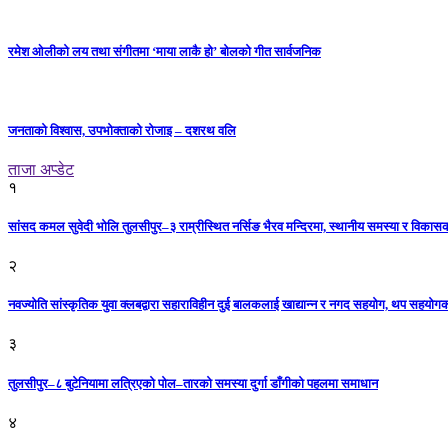
रमेश ओलीको लय तथा संगीतमा ‘माया लाकै हो’ बोलको गीत सार्वजनिक
जनताको विश्वास, उपभोक्ताको रोजाइ – दशरथ वलि
ताजा अप्डेट
१
सांसद कमल सुवेदी भोलि तुलसीपुर–३ राम्रीस्थित नर्सिङ भैरव मन्दिरमा, स्थानीय समस्या र विकासक
२
नवज्योति सांस्कृतिक युवा क्लबद्वारा सहाराविहीन दुई बालकलाई खाद्यान्न र नगद सहयोग, थप सहयो
३
तुलसीपुर–८ बुटेनियामा लत्रिएको पोल–तारको समस्या दुर्गा डाँगीको पहलमा समाधान
४