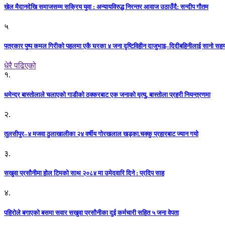
खेल मैदानदेखि समाजसम्म सक्रिय युवा : अन्यायविरुद्ध निरन्तर आवाज उठाउँदै: सन्दीप गौतम
५
पत्रकार पुष्प कमल गिरीको पहलमा एकै घरका ४ जना दृष्टिविहीन दाजुभाइ–दिदीबहिनीलाई सानो सह
धेरै पढिएको
१.
धमेन्द्र बास्तोलाले चलाएको गाडीको ठक्करबाट एक जनाको मृत्यु, बास्तोला प्रहरी नियन्त्रणमा
२.
तुलसीपुर–४ मजवा ठुलाखालीका २४ वर्षीय गोरखलाल खड्का.चक्कु प्रहारबाट ज्यान गयो
३.
सखुवा प्रसौनीमा होल टिमको साथ २०८४ मा उमेदवारि दिने : प्रदिप साह
४.
पहिराेले बगाएकाे बसमा सवार सखुवा प्रसाैनीका दुई कर्मचारी सहित ५ जना वेपता