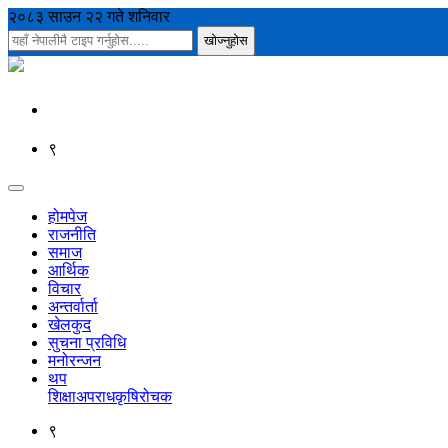
२०८३ साउन २२ गते शनिवार
९
होमपेज
राजनीति
समाज
आर्थिक
विचार
अन्तर्वार्ता
खेलकुद
सुचना प्रविधि
मनोरन्जन
थप
शिक्षा
अपराध
कृषि
रोचक
९