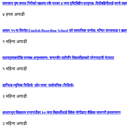
पत्रकार पुष्प कमल गिरीको पहलमा एकै घरका ४ जना दृष्टिविहीन दाजुभाइ–दिदीबहिनीलाई सानो सह
४ हप्ता अगाडी
असार १५ मा त्रिदेव English Boarding School को सामाजिक सन्देश: मन्दिर सरसफाइ र वृक्षा
१ महिना अगाडी
पाठ्यपुस्तकदेखि प्रत्यक्ष अनुभवसम्म: चन्द्रवीर वलीसँग विद्यार्थीहरूको प्रेरणादायी भेटघाट
१ महिना अगाडी
डान्सिङ म्युजिक भिडियो ‘ओए माया’ सार्वजनिक (भिडियो)
२ महिना अगाडी
आधारभूत विद्यालय रानागाउँका ६० जना विद्यार्थीलाई विवेक योगीद्वारा शैक्षिक सामग्री हस्तान्तरण
२ महिना अगाडी