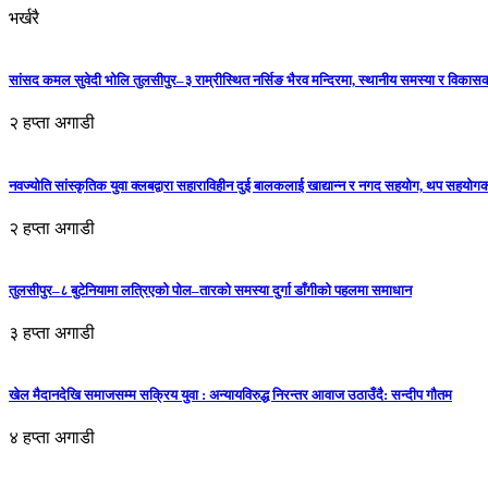
भर्खरै
सांसद कमल सुवेदी भोलि तुलसीपुर–३ राम्रीस्थित नर्सिङ भैरव मन्दिरमा, स्थानीय समस्या र विकासक
२ हप्ता अगाडी
नवज्योति सांस्कृतिक युवा क्लबद्वारा सहाराविहीन दुई बालकलाई खाद्यान्न र नगद सहयोग, थप सहयो
२ हप्ता अगाडी
तुलसीपुर–८ बुटेनियामा लत्रिएको पोल–तारको समस्या दुर्गा डाँगीको पहलमा समाधान
३ हप्ता अगाडी
खेल मैदानदेखि समाजसम्म सक्रिय युवा : अन्यायविरुद्ध निरन्तर आवाज उठाउँदै: सन्दीप गौतम
४ हप्ता अगाडी