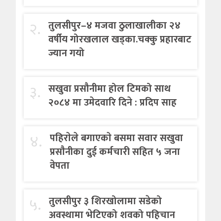
२.
तुलसीपुर–४ मजवा ठुलाखालीका २४
वर्षीय गोरखलाल खड्का.चक्कु प्रहारबाट
ज्यान गयो
३.
सखुवा प्रसौनीमा होल टिमको साथ
२०८४ मा उमेदवारि दिने : प्रदिप साह
४.
पहिराेले बगाएकाे बसमा सवार सखुवा
प्रसाैनीका दुई कर्मचारी सहित ५ जना
वेपता
५.
तुलसीपुर ३ शिरखोलामा सडेको
अवस्थामा भेटिएको शवको पहिचान