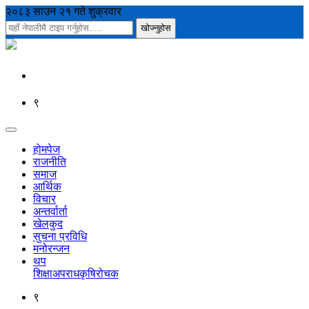
२०८३ साउन २१ गते शुक्रवार
९
होमपेज
राजनीति
समाज
आर्थिक
विचार
अन्तर्वार्ता
खेलकुद
सुचना प्रविधि
मनोरन्जन
थप
शिक्षा
अपराध
कृषि
रोचक
९