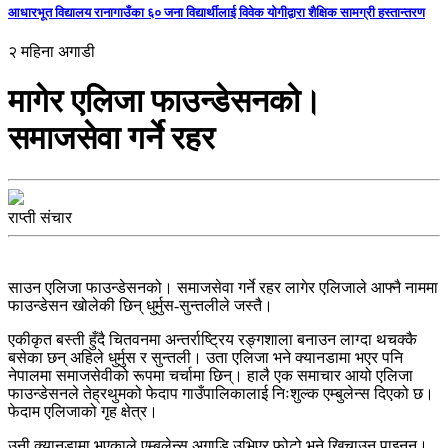
आधारभूत विद्यालय रानागाउँका ६० जना विद्यार्थीलाई विवेक योगीद्वारा शैक्षिक सामग्री हस्तान्तरण
२ महिना अगाडी
मागेर एलिजा फाउन्डेसनको।
समाजसेवा गर्ने रहर
राप्ती संचार
साउन एलिजा फाउन्डेसनको। समाजसेवा गर्ने रहर लागेर एलिजाले आफ्नै नाममा
फाउन्डेसन खोलेकी छिन् धुर्मुस-सुन्तलीले जस्तै।
एकीकृत बस्ती हुँदै चितवनमा अन्तर्राष्ट्रिय रङ्गशाला बनाउन लाग्दा थचक्कै
बसेका छन् अहिले धुर्मुस र सुन्तली। उता एलिजा भने क्यानडामा भएर पनि
नेपालमा समाजसेवीको रूपमा चर्चामा छिन्। हालै एक समाचार आयो एलिजा
फाउन्डेसनले तेह्रथुमको फेदाप गाउँपालिकालाई निःशुल्क एम्बुलेन्स दिएको छ।
फेदाम एलिजाको गृह क्षेत्र।
उनी क्यानडामा भएकाले एम्बुलेन्स अगाडि उभिएर फोटो भने खिचाउन पाइनन्।