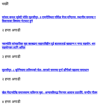
भर्खरै
सांसद कमल सुवेदी भोलि तुलसीपुर–३ राम्रीस्थित नर्सिङ भैरव मन्दिरमा, स्थानीय समस्या र
विकासका विषयमा भेटघाट हुने
२ हप्ता अगाडी
नवज्योति सांस्कृतिक युवा क्लबद्वारा सहाराविहीन दुई बालकलाई खाद्यान्न र नगद सहयोग, थप
सहयोगका लागि अपिल
२ हप्ता अगाडी
तुलसीपुर–८ बुटेनियामा लत्रिएको पोल–तारको समस्या दुर्गा डाँगीको पहलमा समाधान
२ हप्ता अगाडी
खेल मैदानदेखि समाजसम्म सक्रिय युवा : अन्यायविरुद्ध निरन्तर आवाज उठाउँदै: सन्दीप गौतम
४ हप्ता अगाडी