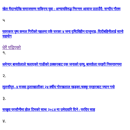
खेल मैदानदेखि समाजसम्म सक्रिय युवा : अन्यायविरुद्ध निरन्तर आवाज उठाउँदै: सन्दीप गौतम
५
पत्रकार पुष्प कमल गिरीको पहलमा एकै घरका ४ जना दृष्टिविहीन दाजुभाइ–दिदीबहिनीलाई सानो
सहयोग
धेरै पढिएको
१.
धमेन्द्र बास्तोलाले चलाएको गाडीको ठक्करबाट एक जनाको मृत्यु, बास्तोला प्रहरी नियन्त्रणमा
२.
तुलसीपुर–४ मजवा ठुलाखालीका २४ वर्षीय गोरखलाल खड्का.चक्कु प्रहारबाट ज्यान गयो
३.
सखुवा प्रसौनीमा होल टिमको साथ २०८४ मा उमेदवारि दिने : प्रदिप साह
४.