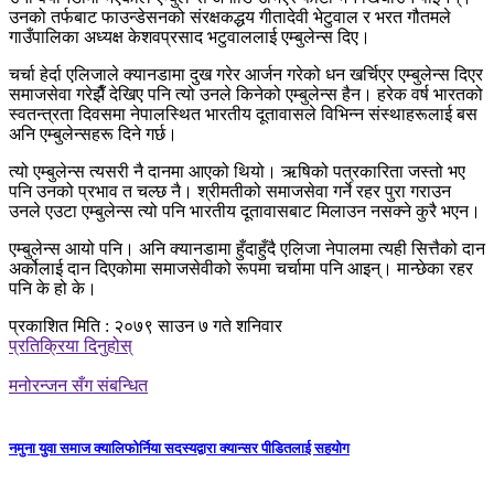
उनको तर्फबाट फाउन्डेसनको संरक्षकद्धय गीतादेवी भेटुवाल र भरत गौतमले
गाउँपालिका अध्यक्ष केशवप्रसाद भटुवाललाई एम्बुलेन्स दिए।
चर्चा हेर्दा एलिजाले क्यानडामा दुख गरेर आर्जन गरेको धन खर्चिएर एम्बुलेन्स दिएर
समाजसेवा गरेझैँ देखिए पनि त्यो उनले किनेको एम्बुलेन्स हैन। हरेक वर्ष भारतको
स्वतन्त्रता दिवसमा नेपालस्थित भारतीय दूतावासले विभिन्न संस्थाहरूलाई बस
अनि एम्बुलेन्सहरू दिने गर्छ।
त्यो एम्बुलेन्स त्यसरी नै दानमा आएको थियो। ऋषिको पत्रकारिता जस्तो भए
पनि उनको प्रभाव त चल्छ नै। श्रीमतीको समाजसेवा गर्ने रहर पुरा गराउन
उनले एउटा एम्बुलेन्स त्यो पनि भारतीय दूतावासबाट मिलाउन नसक्ने कुरै भएन।
एम्बुलेन्स आयो पनि। अनि क्यानडामा हुँदाहुँदै एलिजा नेपालमा त्यही सित्तैको दान
अर्कोलाई दान दिएकोमा समाजसेवीको रूपमा चर्चामा पनि आइन्। मान्छेका रहर
पनि के हो के।
प्रकाशित मिति : २०७९ साउन ७ गते शनिवार
प्रतिक्रिया दिनुहोस्
मनोरन्जन सँग संबन्धित
नमुना युवा समाज क्यालिफोर्निया सदस्यद्वारा क्यान्सर पीडितलाई सहयोग