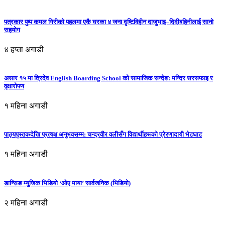
पत्रकार पुष्प कमल गिरीको पहलमा एकै घरका ४ जना दृष्टिविहीन दाजुभाइ–दिदीबहिनीलाई सानो
सहयोग
४ हप्ता अगाडी
असार १५ मा त्रिदेव English Boarding School को सामाजिक सन्देश: मन्दिर सरसफाइ र
वृक्षारोपण
१ महिना अगाडी
पाठ्यपुस्तकदेखि प्रत्यक्ष अनुभवसम्म: चन्द्रवीर वलीसँग विद्यार्थीहरूको प्रेरणादायी भेटघाट
१ महिना अगाडी
डान्सिङ म्युजिक भिडियो ‘ओए माया’ सार्वजनिक (भिडियो)
२ महिना अगाडी