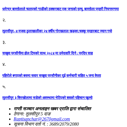
धमेन्द्र बास्तोलाले चलाएको गाडीको ठक्करबाट एक जनाको मृत्यु, बास्तोला प्रहरी नियन्त्रणमा
२.
तुलसीपुर–४ मजवा ठुलाखालीका २४ वर्षीय गोरखलाल खड्का.चक्कु प्रहारबाट ज्यान गयो
३.
सखुवा प्रसौनीमा होल टिमको साथ २०८४ मा उमेदवारि दिने : प्रदिप साह
४.
पहिराेले बगाएकाे बसमा सवार सखुवा प्रसाैनीका दुई कर्मचारी सहित ५ जना वेपता
५.
तुलसीपुर ३ शिरखोलामा सडेको अवस्थामा भेटिएको शवको पहिचान खुल्यो
राप्ती सञ्चार अनलाइन खबर प्रालि द्वारा संचालित
ठेगाना: तुलसीपुर 5 दाङ
Raptisanchar@2670gmail.com
सूचना विभाग दर्ता नं. : 3689/2079/2080