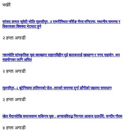
भर्खरै
सांसद कमल सुवेदी भोलि तुलसीपुर–३ राम्रीस्थित नर्सिङ भैरव मन्दिरमा, स्थानीय समस्या र
विकासका विषयमा भेटघाट हुने
२ हप्ता अगाडी
नवज्योति सांस्कृतिक युवा क्लबद्वारा सहाराविहीन दुई बालकलाई खाद्यान्न र नगद सहयोग, थप
सहयोगका लागि अपिल
२ हप्ता अगाडी
तुलसीपुर–८ बुटेनियामा लत्रिएको पोल–तारको समस्या दुर्गा डाँगीको पहलमा समाधान
२ हप्ता अगाडी
खेल मैदानदेखि समाजसम्म सक्रिय युवा : अन्यायविरुद्ध निरन्तर आवाज उठाउँदै: सन्दीप गौतम
४ हप्ता अगाडी