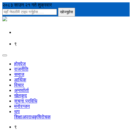
२०८३ साउन २१ गते शुक्रवार
९
होमपेज
राजनीति
समाज
आर्थिक
विचार
अन्तर्वार्ता
खेलकुद
सुचना प्रविधि
मनोरन्जन
थप
शिक्षा
अपराध
कृषि
रोचक
९