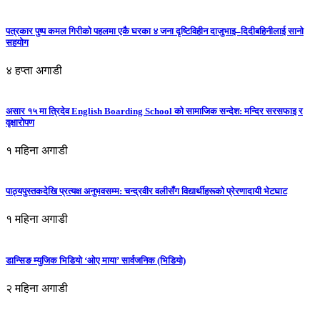
पत्रकार पुष्प कमल गिरीको पहलमा एकै घरका ४ जना दृष्टिविहीन दाजुभाइ–दिदीबहिनीलाई सानो
सहयोग
४ हप्ता अगाडी
असार १५ मा त्रिदेव English Boarding School को सामाजिक सन्देश: मन्दिर सरसफाइ र
वृक्षारोपण
१ महिना अगाडी
पाठ्यपुस्तकदेखि प्रत्यक्ष अनुभवसम्म: चन्द्रवीर वलीसँग विद्यार्थीहरूको प्रेरणादायी भेटघाट
१ महिना अगाडी
डान्सिङ म्युजिक भिडियो ‘ओए माया’ सार्वजनिक (भिडियो)
२ महिना अगाडी