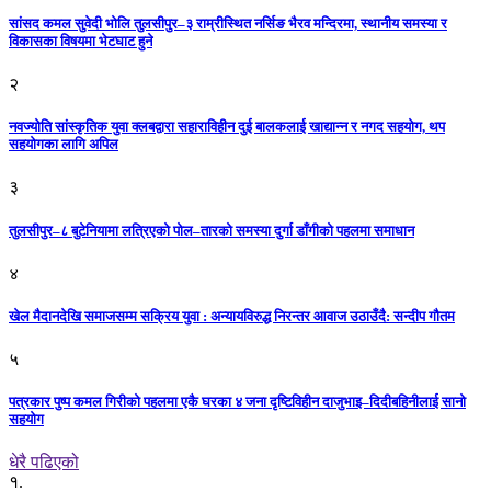
सांसद कमल सुवेदी भोलि तुलसीपुर–३ राम्रीस्थित नर्सिङ भैरव मन्दिरमा, स्थानीय समस्या र
विकासका विषयमा भेटघाट हुने
२
नवज्योति सांस्कृतिक युवा क्लबद्वारा सहाराविहीन दुई बालकलाई खाद्यान्न र नगद सहयोग, थप
सहयोगका लागि अपिल
३
तुलसीपुर–८ बुटेनियामा लत्रिएको पोल–तारको समस्या दुर्गा डाँगीको पहलमा समाधान
४
खेल मैदानदेखि समाजसम्म सक्रिय युवा : अन्यायविरुद्ध निरन्तर आवाज उठाउँदै: सन्दीप गौतम
५
पत्रकार पुष्प कमल गिरीको पहलमा एकै घरका ४ जना दृष्टिविहीन दाजुभाइ–दिदीबहिनीलाई सानो
सहयोग
धेरै पढिएको
१.