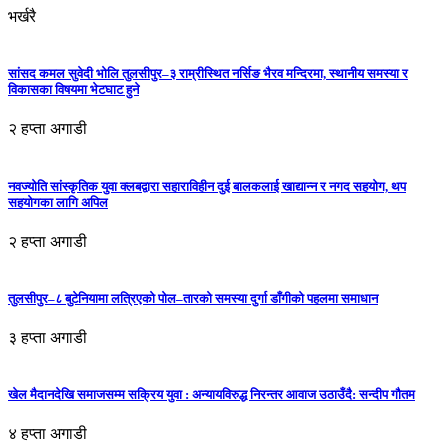
भर्खरै
सांसद कमल सुवेदी भोलि तुलसीपुर–३ राम्रीस्थित नर्सिङ भैरव मन्दिरमा, स्थानीय समस्या र
विकासका विषयमा भेटघाट हुने
२ हप्ता अगाडी
नवज्योति सांस्कृतिक युवा क्लबद्वारा सहाराविहीन दुई बालकलाई खाद्यान्न र नगद सहयोग, थप
सहयोगका लागि अपिल
२ हप्ता अगाडी
तुलसीपुर–८ बुटेनियामा लत्रिएको पोल–तारको समस्या दुर्गा डाँगीको पहलमा समाधान
३ हप्ता अगाडी
खेल मैदानदेखि समाजसम्म सक्रिय युवा : अन्यायविरुद्ध निरन्तर आवाज उठाउँदै: सन्दीप गौतम
४ हप्ता अगाडी