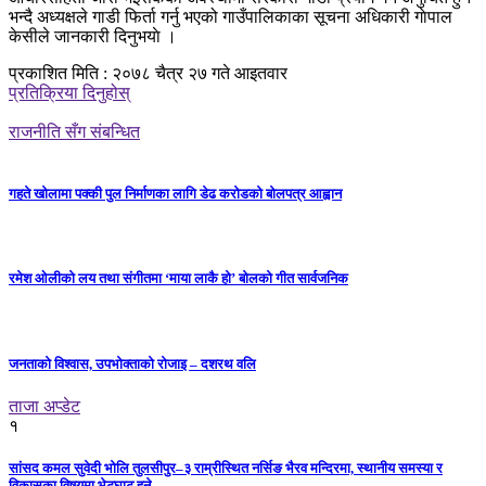
भन्दै अध्यक्षले गाडी फिर्ता गर्नु भएको गाउँपालिकाका सूचना अधिकारी गाेपाल
केसीले जानकारी दिनुभयाे ।
प्रकाशित मिति : २०७८ चैत्र २७ गते आइतवार
प्रतिक्रिया दिनुहोस्
राजनीति सँग संबन्धित
गहते खोलामा पक्की पुल निर्माणका लागि डेढ करोडको बोलपत्र आह्वान
रमेश ओलीको लय तथा संगीतमा ‘माया लाकै हो’ बोलको गीत सार्वजनिक
जनताको विश्वास, उपभोक्ताको रोजाइ – दशरथ वलि
ताजा अप्डेट
१
सांसद कमल सुवेदी भोलि तुलसीपुर–३ राम्रीस्थित नर्सिङ भैरव मन्दिरमा, स्थानीय समस्या र
विकासका विषयमा भेटघाट हुने