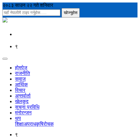
२०८३ साउन २२ गते शनिवार
९
होमपेज
राजनीति
समाज
आर्थिक
विचार
अन्तर्वार्ता
खेलकुद
सुचना प्रविधि
मनोरन्जन
थप
शिक्षा
अपराध
कृषि
रोचक
९