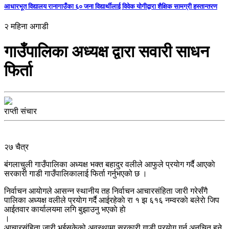
आधारभूत विद्यालय रानागाउँका ६० जना विद्यार्थीलाई विवेक योगीद्वारा शैक्षिक सामग्री हस्तान्तरण
२ महिना अगाडी
गाउँपालिका अध्यक्ष द्वारा सवारी साधन
फिर्ता
राप्ती संचार
२७ चैत्र
बंगलाचुली गाउँपालिका अध्यक्ष भक्त बहादुर वलीले आफुले प्रयाेग गर्दै आएकाे
सरकारी गाडी गाउँपालिकालाई फिर्ता गर्नुभएको छ ।
निर्वाचन आयाेगले आसन्न स्थानीय तह निर्वाचन आचारसंहिता जारी गरेसँगै
पालिका अध्यक्ष वलीले प्रयाेग गर्दै आईरहेकाे रा १ झ ६१६ नम्वरकाे बलेराे जिप
आईतवार कार्यालयमा लगि बुझाउनु भएकाे हाे
।
आचारसंहिता जारी भईसकेको अवस्थामा सरकारी गाडी प्रयाेग गर्न अनुचित हुने