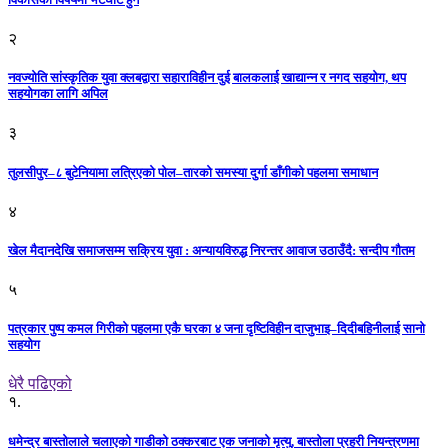
२
नवज्योति सांस्कृतिक युवा क्लबद्वारा सहाराविहीन दुई बालकलाई खाद्यान्न र नगद सहयोग, थप
सहयोगका लागि अपिल
३
तुलसीपुर–८ बुटेनियामा लत्रिएको पोल–तारको समस्या दुर्गा डाँगीको पहलमा समाधान
४
खेल मैदानदेखि समाजसम्म सक्रिय युवा : अन्यायविरुद्ध निरन्तर आवाज उठाउँदै: सन्दीप गौतम
५
पत्रकार पुष्प कमल गिरीको पहलमा एकै घरका ४ जना दृष्टिविहीन दाजुभाइ–दिदीबहिनीलाई सानो
सहयोग
धेरै पढिएको
१.
धमेन्द्र बास्तोलाले चलाएको गाडीको ठक्करबाट एक जनाको मृत्यु, बास्तोला प्रहरी नियन्त्रणमा