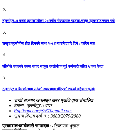
२.
तुलसीपुर–४ मजवा ठुलाखालीका २४ वर्षीय गोरखलाल खड्का.चक्कु प्रहारबाट ज्यान गयो
३.
सखुवा प्रसौनीमा होल टिमको साथ २०८४ मा उमेदवारि दिने : प्रदिप साह
४.
पहिराेले बगाएकाे बसमा सवार सखुवा प्रसाैनीका दुई कर्मचारी सहित ५ जना वेपता
५.
तुलसीपुर ३ शिरखोलामा सडेको अवस्थामा भेटिएको शवको पहिचान खुल्यो
राप्ती सञ्चार अनलाइन खबर प्रालि द्वारा संचालित
ठेगाना: तुलसीपुर 5 दाङ
Raptisanchar@2670gmail.com
सूचना विभाग दर्ता नं. : 3689/2079/2080
प्रकाशक/कार्यकारी सम्पादक :-
टिकाराम भुसाल