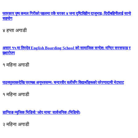
पत्रकार पुष्प कमल गिरीको पहलमा एकै घरका ४ जना दृष्टिविहीन दाजुभाइ–दिदीबहिनीलाई सानो
सहयोग
४ हप्ता अगाडी
असार १५ मा त्रिदेव English Boarding School को सामाजिक सन्देश: मन्दिर सरसफाइ र
वृक्षारोपण
१ महिना अगाडी
पाठ्यपुस्तकदेखि प्रत्यक्ष अनुभवसम्म: चन्द्रवीर वलीसँग विद्यार्थीहरूको प्रेरणादायी भेटघाट
१ महिना अगाडी
डान्सिङ म्युजिक भिडियो ‘ओए माया’ सार्वजनिक (भिडियो)
२ महिना अगाडी