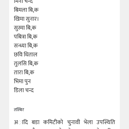
मिना चन्द
बिमला बि,क
खिमा सुनार।
सुस्मा बि,क
पबित्रा बि,क
सन्ध्या बि,क
छवि धिताल
तुलसि बि,क
तारा बि,क
भिमा पुन
डिला चन्द
तस्बिर
अादि बडा कमिटीकाे चुनावी भेला उपस्थिति