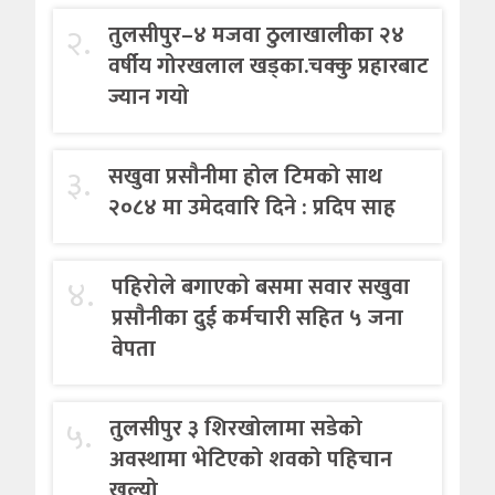
२.
तुलसीपुर–४ मजवा ठुलाखालीका २४
वर्षीय गोरखलाल खड्का.चक्कु प्रहारबाट
ज्यान गयो
३.
सखुवा प्रसौनीमा होल टिमको साथ
२०८४ मा उमेदवारि दिने : प्रदिप साह
४.
पहिराेले बगाएकाे बसमा सवार सखुवा
प्रसाैनीका दुई कर्मचारी सहित ५ जना
वेपता
५.
तुलसीपुर ३ शिरखोलामा सडेको
अवस्थामा भेटिएको शवको पहिचान
खुल्यो