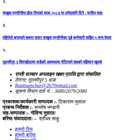
३.
सखुवा प्रसौनीमा होल टिमको साथ २०८४ मा उमेदवारि दिने : प्रदिप साह
४.
पहिराेले बगाएकाे बसमा सवार सखुवा प्रसाैनीका दुई कर्मचारी सहित ५ जना वेपता
५.
तुलसीपुर ३ शिरखोलामा सडेको अवस्थामा भेटिएको शवको पहिचान खुल्यो
राप्ती सञ्चार अनलाइन खबर प्रालि द्वारा संचालित
ठेगाना: तुलसीपुर 5 दाङ
Raptisanchar@2670gmail.com
सूचना विभाग दर्ता नं. : 3689/2079/2080
प्रकाशक/कार्यकारी सम्पादक :-
टिकाराम भुसाल
प्रबन्ध निर्देशक :-
सन्तोष भण्डारी
सह-सम्पादक :- गोविन्द भुसाल/
बरिष्ठ संवाददाता: –
श्रीधर साहु
हाम्रो टिम
हाम्रो बारेमा