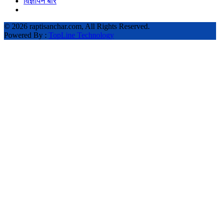
विज्ञापन बारे
©
2026 raptisanchar.com, All Rights Reserved.
Powered By :
TopLine Technology