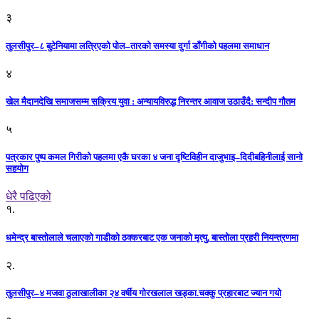
३
तुलसीपुर–८ बुटेनियामा लत्रिएको पोल–तारको समस्या दुर्गा डाँगीको पहलमा समाधान
४
खेल मैदानदेखि समाजसम्म सक्रिय युवा : अन्यायविरुद्ध निरन्तर आवाज उठाउँदै: सन्दीप गौतम
५
पत्रकार पुष्प कमल गिरीको पहलमा एकै घरका ४ जना दृष्टिविहीन दाजुभाइ–दिदीबहिनीलाई सानो
सहयोग
धेरै पढिएको
१.
धमेन्द्र बास्तोलाले चलाएको गाडीको ठक्करबाट एक जनाको मृत्यु, बास्तोला प्रहरी नियन्त्रणमा
२.
तुलसीपुर–४ मजवा ठुलाखालीका २४ वर्षीय गोरखलाल खड्का.चक्कु प्रहारबाट ज्यान गयो