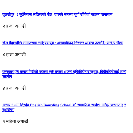
तुलसीपुर–८ बुटेनियामा लत्रिएको पोल–तारको समस्या दुर्गा डाँगीको पहलमा समाधान
२ हप्ता अगाडी
खेल मैदानदेखि समाजसम्म सक्रिय युवा : अन्यायविरुद्ध निरन्तर आवाज उठाउँदै: सन्दीप गौतम
४ हप्ता अगाडी
पत्रकार पुष्प कमल गिरीको पहलमा एकै घरका ४ जना दृष्टिविहीन दाजुभाइ–दिदीबहिनीलाई सानो
सहयोग
४ हप्ता अगाडी
असार १५ मा त्रिदेव English Boarding School को सामाजिक सन्देश: मन्दिर सरसफाइ र
वृक्षारोपण
१ महिना अगाडी