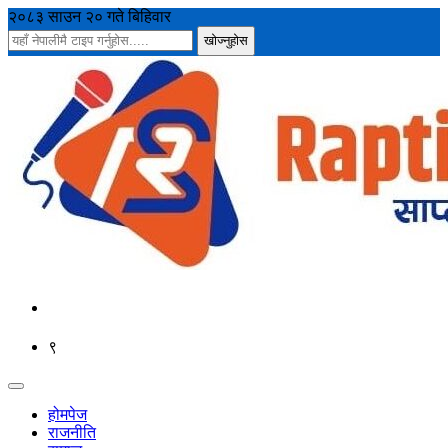
२०८३ साउन २० गते बिहिवार
९
होमपेज
राजनीति