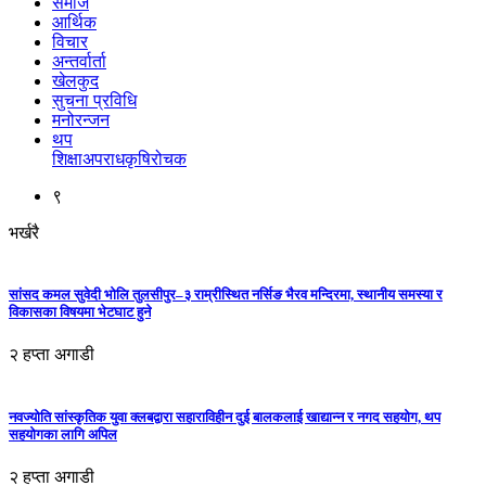
समाज
आर्थिक
विचार
अन्तर्वार्ता
खेलकुद
सुचना प्रविधि
मनोरन्जन
थप
शिक्षा
अपराध
कृषि
रोचक
९
भर्खरै
सांसद कमल सुवेदी भोलि तुलसीपुर–३ राम्रीस्थित नर्सिङ भैरव मन्दिरमा, स्थानीय समस्या र
विकासका विषयमा भेटघाट हुने
२ हप्ता अगाडी
नवज्योति सांस्कृतिक युवा क्लबद्वारा सहाराविहीन दुई बालकलाई खाद्यान्न र नगद सहयोग, थप
सहयोगका लागि अपिल
२ हप्ता अगाडी