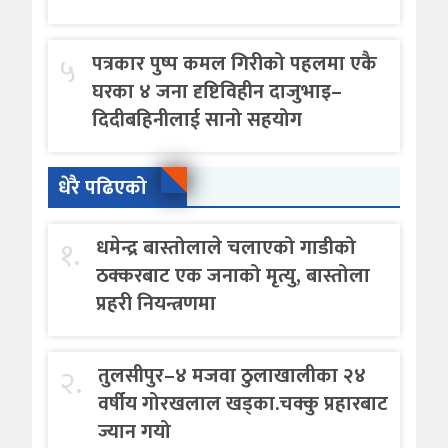
५
पत्रकार पुष्प कमल गिरीको पहलमा एकै
घरका ४ जना दृष्टिविहीन दाजुभाइ–
दिदीबहिनीलाई सानो सहयोग
धेरै पढिएको
१.
धमेन्द्र बास्तोलाले चलाएको गाडीको
ठक्करबाट एक जनाको मृत्यु, बास्तोला
प्रहरी नियन्त्रणमा
२.
तुलसीपुर–४ मजवा ठुलाखालीका २४
वर्षीय गोरखलाल खड्का.चक्कु प्रहारबाट
ज्यान गयो