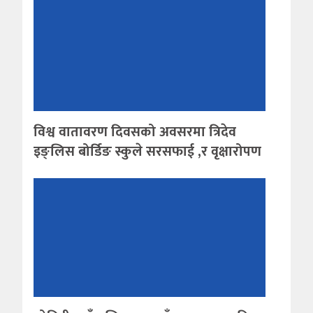
विश्व वातावरण दिवसको अवसरमा त्रिदेव
इङ्लिस बोर्डिङ स्कुले सरसफाई ,र वृक्षारोपण