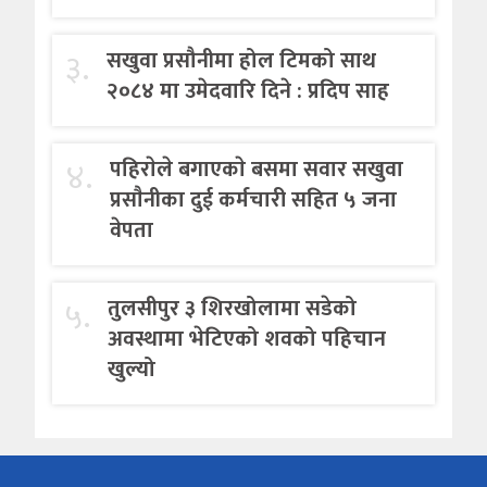
३.
सखुवा प्रसौनीमा होल टिमको साथ
२०८४ मा उमेदवारि दिने : प्रदिप साह
४.
पहिराेले बगाएकाे बसमा सवार सखुवा
प्रसाैनीका दुई कर्मचारी सहित ५ जना
वेपता
५.
तुलसीपुर ३ शिरखोलामा सडेको
अवस्थामा भेटिएको शवको पहिचान
खुल्यो