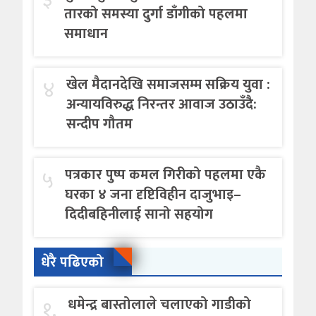
तारको समस्या दुर्गा डाँगीको पहलमा
समाधान
४
खेल मैदानदेखि समाजसम्म सक्रिय युवा :
अन्यायविरुद्ध निरन्तर आवाज उठाउँदै:
सन्दीप गौतम
५
पत्रकार पुष्प कमल गिरीको पहलमा एकै
घरका ४ जना दृष्टिविहीन दाजुभाइ–
दिदीबहिनीलाई सानो सहयोग
धेरै पढिएको
१.
धमेन्द्र बास्तोलाले चलाएको गाडीको