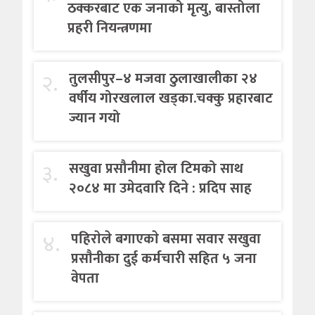
ठक्करबाट एक जनाको मृत्यु, बास्तोला
प्रहरी नियन्त्रणमा
२.
तुलसीपुर–४ मजवा ठुलाखालीका २४
वर्षीय गोरखलाल खड्का.चक्कु प्रहारबाट
ज्यान गयो
३.
सखुवा प्रसौनीमा होल टिमको साथ
२०८४ मा उमेदवारि दिने : प्रदिप साह
४.
पहिराेले बगाएकाे बसमा सवार सखुवा
प्रसाैनीका दुई कर्मचारी सहित ५ जना
वेपता