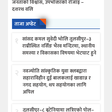
जनताको विश्वास, उपभोक्ताको रोजाइ –
दशरथ वलि
ताजा अप्डेट
१
सांसद कमल सुवेदी भोलि तुलसीपुर–३
राम्रीस्थित नर्सिङ भैरव मन्दिरमा, स्थानीय
समस्या र विकासका विषयमा भेटघाट हुने
२
नवज्योति सांस्कृतिक युवा क्लबद्वारा
सहाराविहीन दुई बालकलाई खाद्यान्न र
नगद सहयोग, थप सहयोगका लागि
अपिल
३
तुलसीपुर–८ बुटेनियामा लत्रिएको पोल–