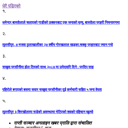
धेरै पढिएको
१.
धमेन्द्र बास्तोलाले चलाएको गाडीको ठक्करबाट एक जनाको मृत्यु, बास्तोला प्रहरी नियन्त्रणमा
२.
तुलसीपुर–४ मजवा ठुलाखालीका २४ वर्षीय गोरखलाल खड्का.चक्कु प्रहारबाट ज्यान गयो
३.
सखुवा प्रसौनीमा होल टिमको साथ २०८४ मा उमेदवारि दिने : प्रदिप साह
४.
पहिराेले बगाएकाे बसमा सवार सखुवा प्रसाैनीका दुई कर्मचारी सहित ५ जना वेपता
५.
तुलसीपुर ३ शिरखोलामा सडेको अवस्थामा भेटिएको शवको पहिचान खुल्यो
राप्ती सञ्चार अनलाइन खबर प्रालि द्वारा संचालित