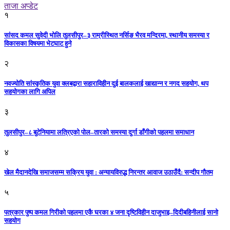
ताजा अप्डेट
१
सांसद कमल सुवेदी भोलि तुलसीपुर–३ राम्रीस्थित नर्सिङ भैरव मन्दिरमा, स्थानीय समस्या र
विकासका विषयमा भेटघाट हुने
२
नवज्योति सांस्कृतिक युवा क्लबद्वारा सहाराविहीन दुई बालकलाई खाद्यान्न र नगद सहयोग, थप
सहयोगका लागि अपिल
३
तुलसीपुर–८ बुटेनियामा लत्रिएको पोल–तारको समस्या दुर्गा डाँगीको पहलमा समाधान
४
खेल मैदानदेखि समाजसम्म सक्रिय युवा : अन्यायविरुद्ध निरन्तर आवाज उठाउँदै: सन्दीप गौतम
५
पत्रकार पुष्प कमल गिरीको पहलमा एकै घरका ४ जना दृष्टिविहीन दाजुभाइ–दिदीबहिनीलाई सानो
सहयोग