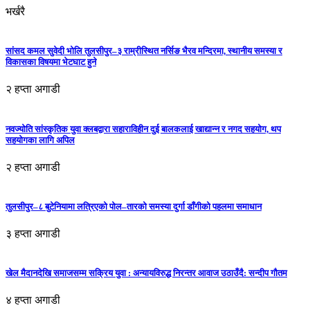
भर्खरै
सांसद कमल सुवेदी भोलि तुलसीपुर–३ राम्रीस्थित नर्सिङ भैरव मन्दिरमा, स्थानीय समस्या र
विकासका विषयमा भेटघाट हुने
२ हप्ता अगाडी
नवज्योति सांस्कृतिक युवा क्लबद्वारा सहाराविहीन दुई बालकलाई खाद्यान्न र नगद सहयोग, थप
सहयोगका लागि अपिल
२ हप्ता अगाडी
तुलसीपुर–८ बुटेनियामा लत्रिएको पोल–तारको समस्या दुर्गा डाँगीको पहलमा समाधान
३ हप्ता अगाडी
खेल मैदानदेखि समाजसम्म सक्रिय युवा : अन्यायविरुद्ध निरन्तर आवाज उठाउँदै: सन्दीप गौतम
४ हप्ता अगाडी