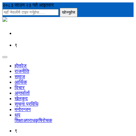
२०८३ साउन २३ गते आइतवार
९
होमपेज
राजनीति
समाज
आर्थिक
विचार
अन्तर्वार्ता
खेलकुद
सुचना प्रविधि
मनोरन्जन
थप
शिक्षा
अपराध
कृषि
रोचक
९