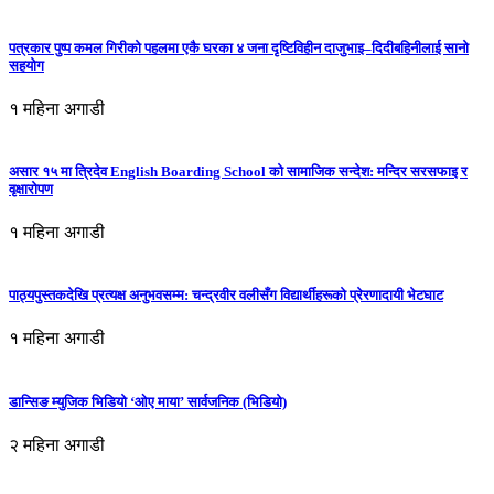
पत्रकार पुष्प कमल गिरीको पहलमा एकै घरका ४ जना दृष्टिविहीन दाजुभाइ–दिदीबहिनीलाई सानो
सहयोग
१ महिना अगाडी
असार १५ मा त्रिदेव English Boarding School को सामाजिक सन्देश: मन्दिर सरसफाइ र
वृक्षारोपण
१ महिना अगाडी
पाठ्यपुस्तकदेखि प्रत्यक्ष अनुभवसम्म: चन्द्रवीर वलीसँग विद्यार्थीहरूको प्रेरणादायी भेटघाट
१ महिना अगाडी
डान्सिङ म्युजिक भिडियो ‘ओए माया’ सार्वजनिक (भिडियो)
२ महिना अगाडी