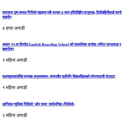
पत्रकार पुष्प कमल गिरीको पहलमा एकै घरका ४ जना दृष्टिविहीन दाजुभाइ–दिदीबहिनीलाई सानो
सहयोग
४ हप्ता अगाडी
असार १५ मा त्रिदेव English Boarding School को सामाजिक सन्देश: मन्दिर सरसफाइ र
वृक्षारोपण
१ महिना अगाडी
पाठ्यपुस्तकदेखि प्रत्यक्ष अनुभवसम्म: चन्द्रवीर वलीसँग विद्यार्थीहरूको प्रेरणादायी भेटघाट
१ महिना अगाडी
डान्सिङ म्युजिक भिडियो ‘ओए माया’ सार्वजनिक (भिडियो)
२ महिना अगाडी