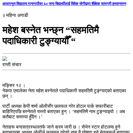
आधारभूत विद्यालय रानागाउँका ६० जना विद्यार्थीलाई विवेक योगीद्वारा शैक्षिक सामग्री हस्तान्तरण
२ महिना अगाडी
महेश बस्नेत भन्छ्न “सहमतिमै
पदाधिकारी टुङ्ग्यायौँ “
राप्ती संचार
मङ्सिर १२ ।
नेकपा एमालेका नेता महेश बस्नेतले पदाधिकारी सहमतिमै टुङ्ग्याएको बताएका
छन् ।
पार्टी अध्यक्ष केपी शर्मा ओलीसँग छलफल गरेर होटल पार्क सफारीबाट
बाहिरिएपछि बस्नेतले यस्तो बताएका हुन् । ‘सहमतिमै नाम टुङ्ग्याइयो । अब
कतैबाट समस्या हुँदैन ।’
नेताहरू बन्दसत्रस्थलतर्फ जाने क्रम जारी छ । सेभेन स्टार होटलमा हुने
बन्दसत्रमा अध्यक्ष ओलीले फाइनल गरेको नाम नै घोषणा हुने नेताहरूले बताएका