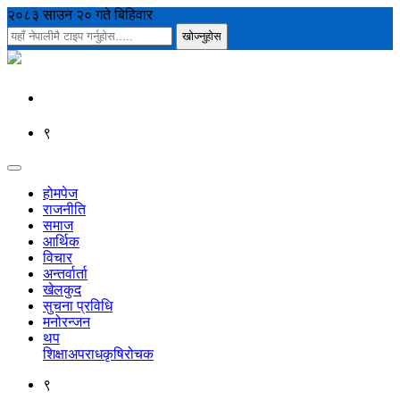
२०८३ साउन २० गते बिहिवार
९
होमपेज
राजनीति
समाज
आर्थिक
विचार
अन्तर्वार्ता
खेलकुद
सुचना प्रविधि
मनोरन्जन
थप
शिक्षा
अपराध
कृषि
रोचक
९