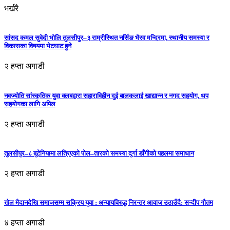
भर्खरै
सांसद कमल सुवेदी भोलि तुलसीपुर–३ राम्रीस्थित नर्सिङ भैरव मन्दिरमा, स्थानीय समस्या र
विकासका विषयमा भेटघाट हुने
२ हप्ता अगाडी
नवज्योति सांस्कृतिक युवा क्लबद्वारा सहाराविहीन दुई बालकलाई खाद्यान्न र नगद सहयोग, थप
सहयोगका लागि अपिल
२ हप्ता अगाडी
तुलसीपुर–८ बुटेनियामा लत्रिएको पोल–तारको समस्या दुर्गा डाँगीको पहलमा समाधान
२ हप्ता अगाडी
खेल मैदानदेखि समाजसम्म सक्रिय युवा : अन्यायविरुद्ध निरन्तर आवाज उठाउँदै: सन्दीप गौतम
४ हप्ता अगाडी