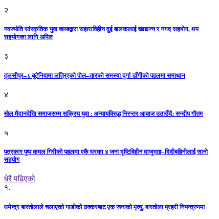
२
नवज्योति सांस्कृतिक युवा क्लबद्वारा सहाराविहीन दुई बालकलाई खाद्यान्न र नगद सहयोग, थप
सहयोगका लागि अपिल
३
तुलसीपुर–८ बुटेनियामा लत्रिएको पोल–तारको समस्या दुर्गा डाँगीको पहलमा समाधान
४
खेल मैदानदेखि समाजसम्म सक्रिय युवा : अन्यायविरुद्ध निरन्तर आवाज उठाउँदै: सन्दीप गौतम
५
पत्रकार पुष्प कमल गिरीको पहलमा एकै घरका ४ जना दृष्टिविहीन दाजुभाइ–दिदीबहिनीलाई सानो
सहयोग
धेरै पढिएको
१.
धमेन्द्र बास्तोलाले चलाएको गाडीको ठक्करबाट एक जनाको मृत्यु, बास्तोला प्रहरी नियन्त्रणमा