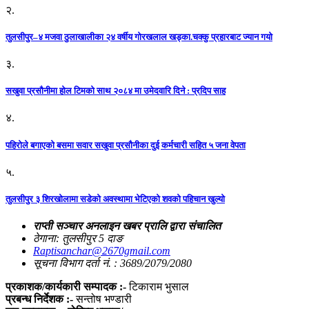
२.
तुलसीपुर–४ मजवा ठुलाखालीका २४ वर्षीय गोरखलाल खड्का.चक्कु प्रहारबाट ज्यान गयो
३.
सखुवा प्रसौनीमा होल टिमको साथ २०८४ मा उमेदवारि दिने : प्रदिप साह
४.
पहिराेले बगाएकाे बसमा सवार सखुवा प्रसाैनीका दुई कर्मचारी सहित ५ जना वेपता
५.
तुलसीपुर ३ शिरखोलामा सडेको अवस्थामा भेटिएको शवको पहिचान खुल्यो
राप्ती सञ्चार अनलाइन खबर प्रालि द्वारा संचालित
ठेगाना: तुलसीपुर 5 दाङ
Raptisanchar@2670gmail.com
सूचना विभाग दर्ता नं. : 3689/2079/2080
प्रकाशक/कार्यकारी सम्पादक :-
टिकाराम भुसाल
प्रबन्ध निर्देशक :-
सन्तोष भण्डारी