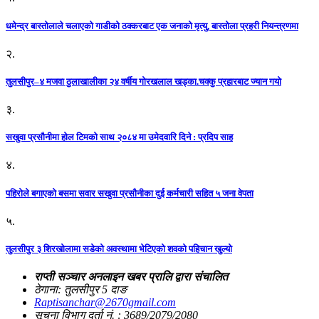
धमेन्द्र बास्तोलाले चलाएको गाडीको ठक्करबाट एक जनाको मृत्यु, बास्तोला प्रहरी नियन्त्रणमा
२.
तुलसीपुर–४ मजवा ठुलाखालीका २४ वर्षीय गोरखलाल खड्का.चक्कु प्रहारबाट ज्यान गयो
३.
सखुवा प्रसौनीमा होल टिमको साथ २०८४ मा उमेदवारि दिने : प्रदिप साह
४.
पहिराेले बगाएकाे बसमा सवार सखुवा प्रसाैनीका दुई कर्मचारी सहित ५ जना वेपता
५.
तुलसीपुर ३ शिरखोलामा सडेको अवस्थामा भेटिएको शवको पहिचान खुल्यो
राप्ती सञ्चार अनलाइन खबर प्रालि द्वारा संचालित
ठेगाना: तुलसीपुर 5 दाङ
Raptisanchar@2670gmail.com
सूचना विभाग दर्ता नं. : 3689/2079/2080