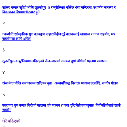
सांसद कमल सुवेदी भोलि तुलसीपुर–३ राम्रीस्थित नर्सिङ भैरव मन्दिरमा, स्थानीय समस्या र
विकासका विषयमा भेटघाट हुने
२
नवज्योति सांस्कृतिक युवा क्लबद्वारा सहाराविहीन दुई बालकलाई खाद्यान्न र नगद सहयोग, थप
सहयोगका लागि अपिल
३
तुलसीपुर–८ बुटेनियामा लत्रिएको पोल–तारको समस्या दुर्गा डाँगीको पहलमा समाधान
४
खेल मैदानदेखि समाजसम्म सक्रिय युवा : अन्यायविरुद्ध निरन्तर आवाज उठाउँदै: सन्दीप गौतम
५
पत्रकार पुष्प कमल गिरीको पहलमा एकै घरका ४ जना दृष्टिविहीन दाजुभाइ–दिदीबहिनीलाई सानो
सहयोग
धेरै पढिएको
१.