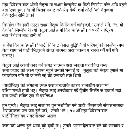
महा’धिवेशन’बाट ओली नेतृत्व’मा सक्षम केन्द्रीय क’मिटी नि’र्माण गरेर अघि बढ्ने
बता’एका हुन्। ‘हामी चितव’नबाट क’मरेड केपी शर्मा ओली’को नेतृत्वमा
के’न्द्रीय समिति’को
नि’र्माण गरेर हामी एउटा सक्षम नेतृत्व निर्माण गर्न चा’हन्छौं,’ उन’ले भने, ‘‘र, यो
देश’को जिम्मे’वारी त्यो नेतृत्व’लाई हामी दिन चा’हन्छौं। १० औं राष्ट्रिय
महा’धिवेशन’बाट हामी यो
सन्देश दिन चा’हन्छौं।’ पार्टी नि’कट नेपाल बुद्धि’जीवी परिषद्’को कार्य’क्रममा
नेता थापा’ले पार्टी’भित्रको संगठ’नात्मक अरा’जकता प’रास्त गर्नै पर्ने पनि
ब’ताए।
नेतृत्व’लाई अस्वी’कार गर्ने संगठ’नात्मक अरा’जकता परा’जित नभए
समा’जवाद’को लक्ष्य प्राप्त नहुने उनको भना’ई छ। मुलुक’को नेतृत्व एमाले’मा
फ’र्काउन पनि यो ज’रुरी रहे’को उन’को तर्क थियो।
‘पार्टीभित्र’को संगठना’त्मक अराज’कताकै कारण राजकीय सत्ता’मा
दक्षिण’पन्थी हाबी भए। नेतृत्व’लाई अस्वीकार गर्दै पुँजीप’तिसँग स’हकार्य गर्दा
वाम’पन्थी शक्ति एमा’ले प्रतिपक्ष
हुन पुग्यो। नेतृत्व’लाई सत्ता’मा पुन’र्स्थापित गर्न पार्टी’ भित्र’को संग’ठनात्मक
अराज’कता परा’जय हुनै’पर्छ,’ उनले भने। १० औँ महा’धिवेशन’बाट
पार्टी’भित्र’का संगठनात्मक अराज
कता’को अन्त्य हुने थापा’को दाबी छ। उनले पर’मादेश’बाट बने’को सरकार र