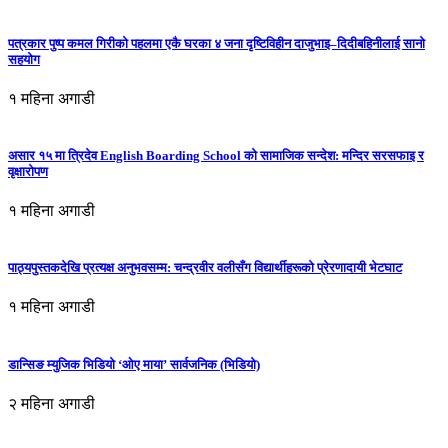
पत्रकार पुष्प कमल गिरीको पहलमा एकै घरका ४ जना दृष्टिविहीन दाजुभाइ–दिदीबहिनीलाई सानो
सहयोग
१ महिना अगाडी
असार १५ मा त्रिदेव English Boarding School को सामाजिक सन्देश: मन्दिर सरसफाइ र
वृक्षारोपण
१ महिना अगाडी
पाठ्यपुस्तकदेखि प्रत्यक्ष अनुभवसम्म: चन्द्रवीर वलीसँग विद्यार्थीहरूको प्रेरणादायी भेटघाट
१ महिना अगाडी
डान्सिङ म्युजिक भिडियो ‘ओए माया’ सार्वजनिक (भिडियो)
२ महिना अगाडी