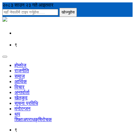
२०८३ साउन २३ गते आइतवार
९
होमपेज
राजनीति
समाज
आर्थिक
विचार
अन्तर्वार्ता
खेलकुद
सुचना प्रविधि
मनोरन्जन
थप
शिक्षा
अपराध
कृषि
रोचक
९