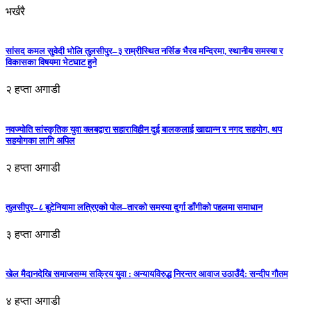
भर्खरै
सांसद कमल सुवेदी भोलि तुलसीपुर–३ राम्रीस्थित नर्सिङ भैरव मन्दिरमा, स्थानीय समस्या र
विकासका विषयमा भेटघाट हुने
२ हप्ता अगाडी
नवज्योति सांस्कृतिक युवा क्लबद्वारा सहाराविहीन दुई बालकलाई खाद्यान्न र नगद सहयोग, थप
सहयोगका लागि अपिल
२ हप्ता अगाडी
तुलसीपुर–८ बुटेनियामा लत्रिएको पोल–तारको समस्या दुर्गा डाँगीको पहलमा समाधान
३ हप्ता अगाडी
खेल मैदानदेखि समाजसम्म सक्रिय युवा : अन्यायविरुद्ध निरन्तर आवाज उठाउँदै: सन्दीप गौतम
४ हप्ता अगाडी