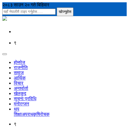
२०८३ साउन २० गते बिहिवार
९
होमपेज
राजनीति
समाज
आर्थिक
विचार
अन्तर्वार्ता
खेलकुद
सुचना प्रविधि
मनोरन्जन
थप
शिक्षा
अपराध
कृषि
रोचक
९