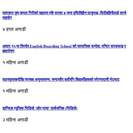
पत्रकार पुष्प कमल गिरीको पहलमा एकै घरका ४ जना दृष्टिविहीन दाजुभाइ–दिदीबहिनीलाई सानो
सहयोग
४ हप्ता अगाडी
असार १५ मा त्रिदेव English Boarding School को सामाजिक सन्देश: मन्दिर सरसफाइ र
वृक्षारोपण
१ महिना अगाडी
पाठ्यपुस्तकदेखि प्रत्यक्ष अनुभवसम्म: चन्द्रवीर वलीसँग विद्यार्थीहरूको प्रेरणादायी भेटघाट
१ महिना अगाडी
डान्सिङ म्युजिक भिडियो ‘ओए माया’ सार्वजनिक (भिडियो)
२ महिना अगाडी