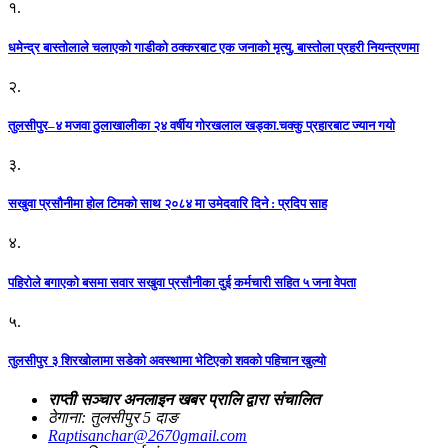
१.
धमेन्द्र बास्तोलाले चलाएको गाडीको ठक्करबाट एक जनाको मृत्यु, बास्तोला प्रहरी नियन्त्रणमा
२.
तुलसीपुर–४ मजवा ठुलाखालीका २४ वर्षीय गोरखलाल खड्का.चक्कु प्रहारबाट ज्यान गयो
३.
सखुवा प्रसौनीमा होल टिमको साथ २०८४ मा उमेदवारि दिने : प्रदिप साह
४.
पहिराेले बगाएकाे बसमा सवार सखुवा प्रसाैनीका दुई कर्मचारी सहित ५ जना वेपता
५.
तुलसीपुर ३ शिरखोलामा सडेको अवस्थामा भेटिएको शवको पहिचान खुल्यो
राप्ती सञ्चार अनलाइन खबर प्रालि द्वारा संचालित
ठेगाना: तुलसीपुर 5 दाङ
Raptisanchar@2670gmail.com