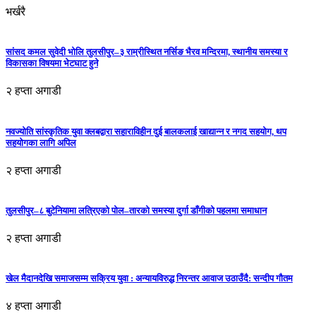
भर्खरै
सांसद कमल सुवेदी भोलि तुलसीपुर–३ राम्रीस्थित नर्सिङ भैरव मन्दिरमा, स्थानीय समस्या र
विकासका विषयमा भेटघाट हुने
२ हप्ता अगाडी
नवज्योति सांस्कृतिक युवा क्लबद्वारा सहाराविहीन दुई बालकलाई खाद्यान्न र नगद सहयोग, थप
सहयोगका लागि अपिल
२ हप्ता अगाडी
तुलसीपुर–८ बुटेनियामा लत्रिएको पोल–तारको समस्या दुर्गा डाँगीको पहलमा समाधान
२ हप्ता अगाडी
खेल मैदानदेखि समाजसम्म सक्रिय युवा : अन्यायविरुद्ध निरन्तर आवाज उठाउँदै: सन्दीप गौतम
४ हप्ता अगाडी