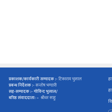
प्रकाशक/कार्यकारी सम्पादक :-
टिकाराम भुसाल
हा
प्रबन्ध निर्देशक :-
सन्तोष भण्डारी
हा
सह-सम्पादक :- गोविन्द भुसाल/
बरिष्ठ संवाददाता: –
श्रीधर साहु
वि