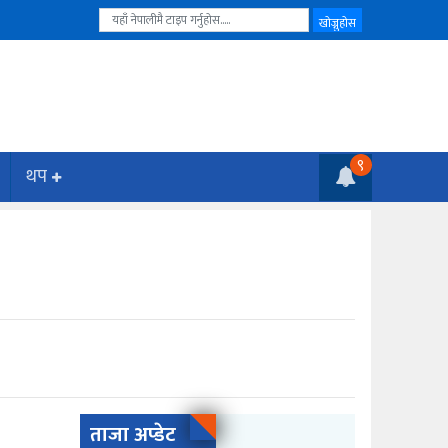
९
थप
ताजा अप्डेट