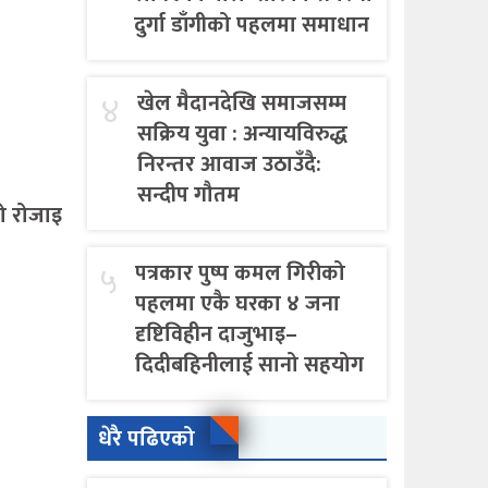
दुर्गा डाँगीको पहलमा समाधान
४
खेल मैदानदेखि समाजसम्म
सक्रिय युवा : अन्यायविरुद्ध
निरन्तर आवाज उठाउँदै:
सन्दीप गौतम
ो रोजाइ
५
पत्रकार पुष्प कमल गिरीको
पहलमा एकै घरका ४ जना
दृष्टिविहीन दाजुभाइ–
दिदीबहिनीलाई सानो सहयोग
धेरै पढिएको