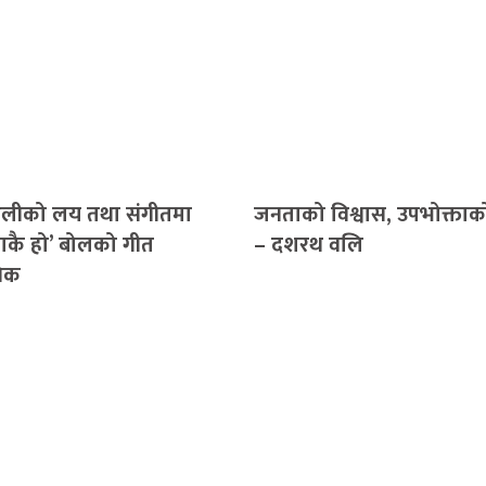
लीको लय तथा संगीतमा
जनताको विश्वास, उपभोक्ताक
ाकै हो’ बोलको गीत
– दशरथ वलि
निक