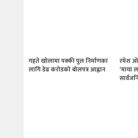
गहते खोलामा पक्की पुल निर्माणका
रमेश ओ
लागि डेढ करोडको बोलपत्र आह्वान
‘माया ल
सार्वज