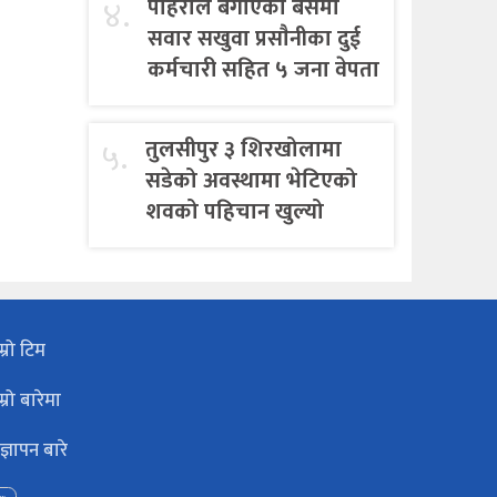
४.
पहिराेले बगाएकाे बसमा
सवार सखुवा प्रसाैनीका दुई
कर्मचारी सहित ५ जना वेपता
५.
तुलसीपुर ३ शिरखोलामा
सडेको अवस्थामा भेटिएको
शवको पहिचान खुल्यो
म्रो टिम
म्रो बारेमा
ज्ञापन बारे