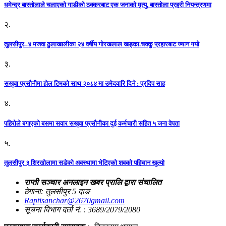
धमेन्द्र बास्तोलाले चलाएको गाडीको ठक्करबाट एक जनाको मृत्यु, बास्तोला प्रहरी नियन्त्रणमा
२.
तुलसीपुर–४ मजवा ठुलाखालीका २४ वर्षीय गोरखलाल खड्का.चक्कु प्रहारबाट ज्यान गयो
३.
सखुवा प्रसौनीमा होल टिमको साथ २०८४ मा उमेदवारि दिने : प्रदिप साह
४.
पहिराेले बगाएकाे बसमा सवार सखुवा प्रसाैनीका दुई कर्मचारी सहित ५ जना वेपता
५.
तुलसीपुर ३ शिरखोलामा सडेको अवस्थामा भेटिएको शवको पहिचान खुल्यो
राप्ती सञ्चार अनलाइन खबर प्रालि द्वारा संचालित
ठेगाना: तुलसीपुर 5 दाङ
Raptisanchar@2670gmail.com
सूचना विभाग दर्ता नं. : 3689/2079/2080