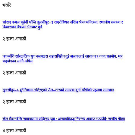
भर्खरै
सांसद कमल सुवेदी भोलि तुलसीपुर–३ राम्रीस्थित नर्सिङ भैरव मन्दिरमा, स्थानीय समस्या र
विकासका विषयमा भेटघाट हुने
२ हप्ता अगाडी
नवज्योति सांस्कृतिक युवा क्लबद्वारा सहाराविहीन दुई बालकलाई खाद्यान्न र नगद सहयोग, थप
सहयोगका लागि अपिल
२ हप्ता अगाडी
तुलसीपुर–८ बुटेनियामा लत्रिएको पोल–तारको समस्या दुर्गा डाँगीको पहलमा समाधान
२ हप्ता अगाडी
खेल मैदानदेखि समाजसम्म सक्रिय युवा : अन्यायविरुद्ध निरन्तर आवाज उठाउँदै: सन्दीप गौतम
४ हप्ता अगाडी