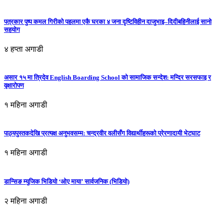
पत्रकार पुष्प कमल गिरीको पहलमा एकै घरका ४ जना दृष्टिविहीन दाजुभाइ–दिदीबहिनीलाई सानो
सहयोग
४ हप्ता अगाडी
असार १५ मा त्रिदेव English Boarding School को सामाजिक सन्देश: मन्दिर सरसफाइ र
वृक्षारोपण
१ महिना अगाडी
पाठ्यपुस्तकदेखि प्रत्यक्ष अनुभवसम्म: चन्द्रवीर वलीसँग विद्यार्थीहरूको प्रेरणादायी भेटघाट
१ महिना अगाडी
डान्सिङ म्युजिक भिडियो ‘ओए माया’ सार्वजनिक (भिडियो)
२ महिना अगाडी