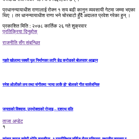
प्रधानन्यायाधीश राणालाई रोक्न १ सय बढी कानुन व्यवसायी गेटमा जम्मा भएका
थिए । तर धानन्यायाधीश राणा भने चोरबाटो हुँदै अदालत प्रवेश गरेका हुन् ।
प्रकाशित मिति : २०७८ कार्तिक २६ गते शुक्रवार
प्रतिक्रिया दिनुहोस्
राजनीति सँग संबन्धित
गहते खोलामा पक्की पुल निर्माणका लागि डेढ करोडको बोलपत्र आह्वान
रमेश ओलीको लय तथा संगीतमा ‘माया लाकै हो’ बोलको गीत सार्वजनिक
जनताको विश्वास, उपभोक्ताको रोजाइ – दशरथ वलि
ताजा अप्डेट
१
सांसद कमल सुवेदी भोलि तुलसीपुर–३ राम्रीस्थित नर्सिङ भैरव मन्दिरमा, स्थानीय समस्या र