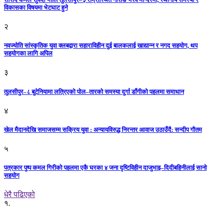
विकासका विषयमा भेटघाट हुने
२
नवज्योति सांस्कृतिक युवा क्लबद्वारा सहाराविहीन दुई बालकलाई खाद्यान्न र नगद सहयोग, थप
सहयोगका लागि अपिल
३
तुलसीपुर–८ बुटेनियामा लत्रिएको पोल–तारको समस्या दुर्गा डाँगीको पहलमा समाधान
४
खेल मैदानदेखि समाजसम्म सक्रिय युवा : अन्यायविरुद्ध निरन्तर आवाज उठाउँदै: सन्दीप गौतम
५
पत्रकार पुष्प कमल गिरीको पहलमा एकै घरका ४ जना दृष्टिविहीन दाजुभाइ–दिदीबहिनीलाई सानो
सहयोग
धेरै पढिएको
१.