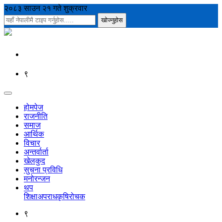
२०८३ साउन २१ गते शुक्रवार
९
होमपेज
राजनीति
समाज
आर्थिक
विचार
अन्तर्वार्ता
खेलकुद
सुचना प्रविधि
मनोरन्जन
थप
शिक्षा
अपराध
कृषि
रोचक
९