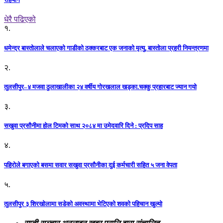
धेरै पढिएको
१.
धमेन्द्र बास्तोलाले चलाएको गाडीको ठक्करबाट एक जनाको मृत्यु, बास्तोला प्रहरी नियन्त्रणमा
२.
तुलसीपुर–४ मजवा ठुलाखालीका २४ वर्षीय गोरखलाल खड्का.चक्कु प्रहारबाट ज्यान गयो
३.
सखुवा प्रसौनीमा होल टिमको साथ २०८४ मा उमेदवारि दिने : प्रदिप साह
४.
पहिराेले बगाएकाे बसमा सवार सखुवा प्रसाैनीका दुई कर्मचारी सहित ५ जना वेपता
५.
तुलसीपुर ३ शिरखोलामा सडेको अवस्थामा भेटिएको शवको पहिचान खुल्यो