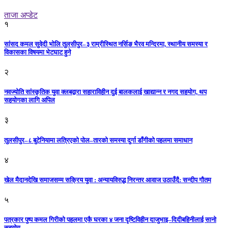
ताजा अप्डेट
१
सांसद कमल सुवेदी भोलि तुलसीपुर–३ राम्रीस्थित नर्सिङ भैरव मन्दिरमा, स्थानीय समस्या र
विकासका विषयमा भेटघाट हुने
२
नवज्योति सांस्कृतिक युवा क्लबद्वारा सहाराविहीन दुई बालकलाई खाद्यान्न र नगद सहयोग, थप
सहयोगका लागि अपिल
३
तुलसीपुर–८ बुटेनियामा लत्रिएको पोल–तारको समस्या दुर्गा डाँगीको पहलमा समाधान
४
खेल मैदानदेखि समाजसम्म सक्रिय युवा : अन्यायविरुद्ध निरन्तर आवाज उठाउँदै: सन्दीप गौतम
५
पत्रकार पुष्प कमल गिरीको पहलमा एकै घरका ४ जना दृष्टिविहीन दाजुभाइ–दिदीबहिनीलाई सानो
सहयोग