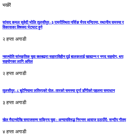
भर्खरै
सांसद कमल सुवेदी भोलि तुलसीपुर–३ राम्रीस्थित नर्सिङ भैरव मन्दिरमा, स्थानीय समस्या र
विकासका विषयमा भेटघाट हुने
२ हप्ता अगाडी
नवज्योति सांस्कृतिक युवा क्लबद्वारा सहाराविहीन दुई बालकलाई खाद्यान्न र नगद सहयोग, थप
सहयोगका लागि अपिल
२ हप्ता अगाडी
तुलसीपुर–८ बुटेनियामा लत्रिएको पोल–तारको समस्या दुर्गा डाँगीको पहलमा समाधान
३ हप्ता अगाडी
खेल मैदानदेखि समाजसम्म सक्रिय युवा : अन्यायविरुद्ध निरन्तर आवाज उठाउँदै: सन्दीप गौतम
४ हप्ता अगाडी