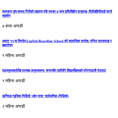
पत्रकार पुष्प कमल गिरीको पहलमा एकै घरका ४ जना दृष्टिविहीन दाजुभाइ–दिदीबहिनीलाई सानो
सहयोग
४ हप्ता अगाडी
असार १५ मा त्रिदेव English Boarding School को सामाजिक सन्देश: मन्दिर सरसफाइ र
वृक्षारोपण
१ महिना अगाडी
पाठ्यपुस्तकदेखि प्रत्यक्ष अनुभवसम्म: चन्द्रवीर वलीसँग विद्यार्थीहरूको प्रेरणादायी भेटघाट
१ महिना अगाडी
डान्सिङ म्युजिक भिडियो ‘ओए माया’ सार्वजनिक (भिडियो)
२ महिना अगाडी