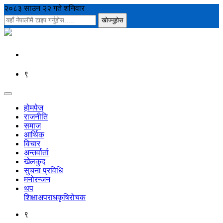
२०८३ साउन २२ गते शनिवार
९
होमपेज
राजनीति
समाज
आर्थिक
विचार
अन्तर्वार्ता
खेलकुद
सुचना प्रविधि
मनोरन्जन
थप
शिक्षा
अपराध
कृषि
रोचक
९