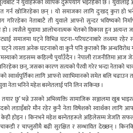
तृत्वबाट नै युवाहरूको व्यापक दुरूपयोग भइरहेको छ । युवालाई
रिणत गर्न खोजिरहेका छन् । यो समाजका लागि दुःखद् कुरा हो भ
्रयोग गरिरहेका नेताबाटै ती युवाले आफ्नो सुन्दर भविष्यको निर्
िति हो । त्यसैले युवामा आलोचनात्मक चेतको विकास हुन अत्यन्त 
याई समाजमा घट्ने विभिन्न घटना–परिघटनाबारे तथ्यमा रहेर स
ट्ने त्यस्ता अनेक घटनाको वा कुनै पनि कुराको कि अन्धविरोध गर
िले समस्याको जडसम्म कहिल्यै पुर्याउँदैन । नेपाली राजनीतिमा आज ज
र बनिरहेका छन्, जसका कारण सत्यको पैरवी गरेर भन्दा नेताको चा
रूको स्वार्थपूर्तिका लागि आफ्नो स्वाभिमानको समेत बलि चढाउन त
वा नेता भनिने महेश बस्नेतलाई पनि लिन सकिन्छ ।
तयार छु’ भन्ने उसको अभिव्यक्ति सामाजिक सञ्जालमा खुब भा
पदको लडाइँबारे मौन रहेर कुनै नेता विषेशको स्वार्थका लागि आफ
अरू केही होइन । किनभने महेश बस्नेतहरूले अहिलेसम्म जेजति सफलत
कडी र चाप्लुसीमै बढी सुरक्षित र सम्भावित देख्छन् । किनक