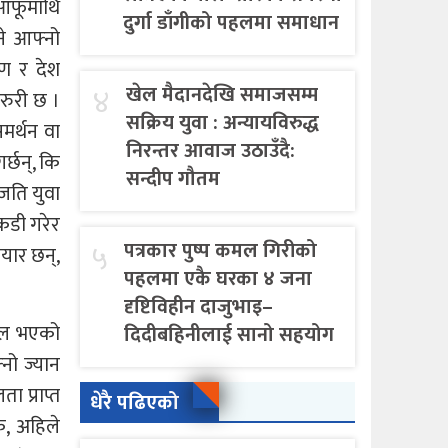
 आफूमाथि
दुर्गा डाँगीको पहलमा समाधान
ने आफ्नो
माण र देश
४
खेल मैदानदेखि समाजसम्म
जरुरी छ ।
सक्रिय युवा : अन्यायविरुद्ध
मर्थन वा
निरन्तर आवाज उठाउँदै:
्छन्, कि
सन्दीप गौतम
ेजति युवा
कडी गरेर
५
पत्रकार पुष्प कमल गिरीको
यार छन्,
पहलमा एकै घरका ४ जना
दृष्टिविहीन दाजुभाइ–
इरल भएको
दिदीबहिनीलाई सानो सहयोग
्नो ज्यान
ा प्राप्त
धेरै पढिएको
ि, अहिले