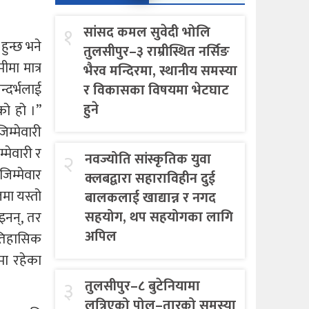
१
सांसद कमल सुवेदी भोलि
हुन्छ भने
तुलसीपुर–३ राम्रीस्थित नर्सिङ
मा मात्र
भैरव मन्दिरमा, स्थानीय समस्या
्दर्भलाई
र विकासका विषयमा भेटघाट
हुने
को हो ।”
िम्मेवारी
्मेवारी र
२
नवज्योति सांस्कृतिक युवा
िम्मेवार
क्लबद्वारा सहाराविहीन दुई
मा यस्तो
बालकलाई खाद्यान्न र नगद
सहयोग, थप सहयोगका लागि
इनन्, तर
अपिल
ऐतिहासिक
ामा रहेका
३
तुलसीपुर–८ बुटेनियामा
लत्रिएको पोल–तारको समस्या