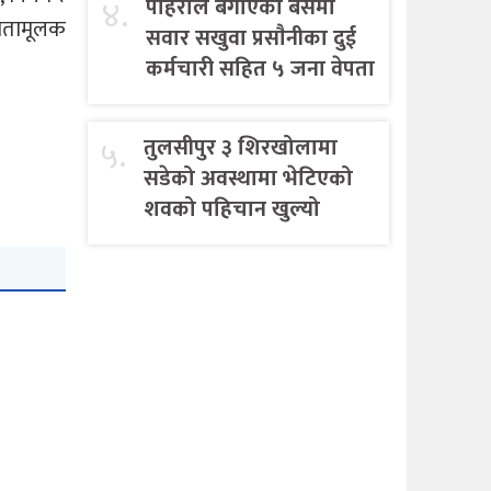
४.
पहिराेले बगाएकाे बसमा
 समतामूलक
सवार सखुवा प्रसाैनीका दुई
कर्मचारी सहित ५ जना वेपता
५.
तुलसीपुर ३ शिरखोलामा
सडेको अवस्थामा भेटिएको
शवको पहिचान खुल्यो