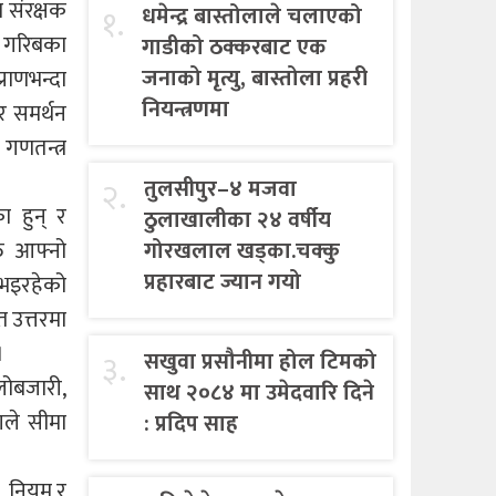
 संरक्षक
१.
धमेन्द्र बास्तोलाले चलाएको
 गरिबका
गाडीको ठक्करबाट एक
जनाको मृत्यु, बास्तोला प्रहरी
राणभन्दा
नियन्त्रणमा
र समर्थन
 गणतन्त्र
२.
तुलसीपुर–४ मजवा
ा हुन् र
ठुलाखालीका २४ वर्षीय
ि आफ्नो
गोरखलाल खड्का.चक्कु
प्रहारबाट ज्यान गयो
 भइरहेको
्त उत्तरमा
।
३.
सखुवा प्रसौनीमा होल टिमको
ालोबजारी,
साथ २०८४ मा उमेदवारि दिने
ोगले सीमा
: प्रदिप साह
, नियम र