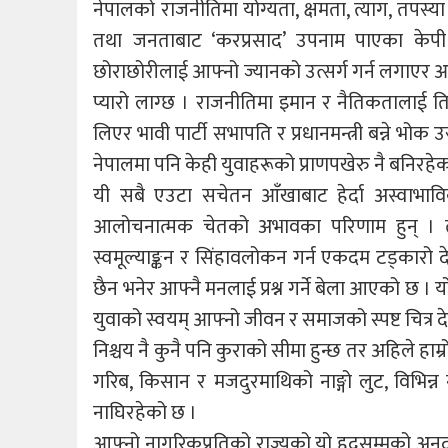
नेपालको राजनीतिमा योग्यता, क्षमता, त्याग, तपस्
तथा जनताबाट ‘करप्रसाद’ उपनाम पाएका केपी
छोराछोरीलाई आफ्नो ज्यानको उत्सर्ग गर्न लगाएर आ
प्यारो लाग्छ । राजनीतिमा इमान र नैतिकतालाई त
लिएर भावी पार्टी सभापति र प्रधानमन्त्री बन्ने भ
नेपालमा पनि केही युवाहरूको प्राणपखेरु नै बनिरहेक
यी सबै एउटा सचेतन आँखाबाट हेर्दा अस्वाभाविक
आलोचनात्मक चेतको अभावका परिणाम हुन् । त्य
स्वमूल्याङ्कन र सिंहावलोकन गर्न एकदम टड्कारो 
छैन भनेर आफ्नै मनलाई प्रश्न गर्ने बेला आएको छ । यो प्रश
युवाको स्वयम् आफ्नो जीवन र समाजको स्पष्ट चित्र देख
निश्चय नै कुनै पनि कुराको सीमा हुन्छ तर अहिले हा
गरिब, किसान र मजदुरमाथिको नाङ्गो लुट, विभिन्न न
नाघिरहेको छ ।
आफ्नो नागरिकप्रतिको राज्यको यो हदसम्मको अनुद