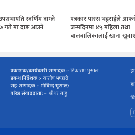
 उपसभापति स्वर्णिम वाग्ले
पत्रकार पारस भट्टराईले आफ्न
७ गते मा दाङ आउने
जन्मदिनमा ४५ महिला तथा
बालबालिकालाई खाना खुवा
प्रकाशक/कार्यकारी सम्पादक :-
टिकाराम भुसाल
हा
प्रबन्ध निर्देशक :-
सन्तोष भण्डारी
हा
सह-सम्पादक :- गोविन्द भुसाल/
बरिष्ठ संवाददाता: –
श्रीधर साहु
वि