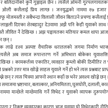
या र बलिदानीको कुनै गुञ्जाइस छैन । त्यसैले ओमनी गु्रपलगायतका
 ओली कसैलाई प्रिय लाग्छ । जनयुद्धको नाममा १७ हजार
फू मोजमस्ती र सबैभन्दा विलासी जीवन बिताउने प्रचण्ड कसैलाई प्
िलाञ्जली दिएका शेरबहादुर देउवामा अझै पनि केही युवाको साथ 
ोक उस्तै जीवित नै देखिन्छ । अझ पञ्चायतका मतियार कमल थापा आज
ा छन् ।
 लाग्ने दृश्य अस्पष्ट वैचारिक धरातलको जगमा निर्माण भएक
सैले अब समाज रूपान्तरण गर्ने अभिभारा बोकेका युवाशक्त
देखिन्छ । कामकर्तव्य एकातिर, व्यवहार कुम्लो बोकी ठिमीतिर त
्नको उत्तर मात्र खोज्ने साहस युवाले गर्ने हो भने त्यस प्रश्नबाट प्राप
्ने छन् र त्यस चित्रमा आफ्नो स्थान कहाँ छ भनेर अवश्य खोज्ने छन् 
म्रो समाजमा भ्रष्टाचार, बलात्कार, अनियमितता, घुसघोरी, दलाली, क
ाममा मान्छेले मान्छेमाथि गर्ने विभेद र युवाको व्यापक दुरूपय
ारता र निकृष्ट व्यवहारका कारण आज युवामा यो विभेदकारी नीति