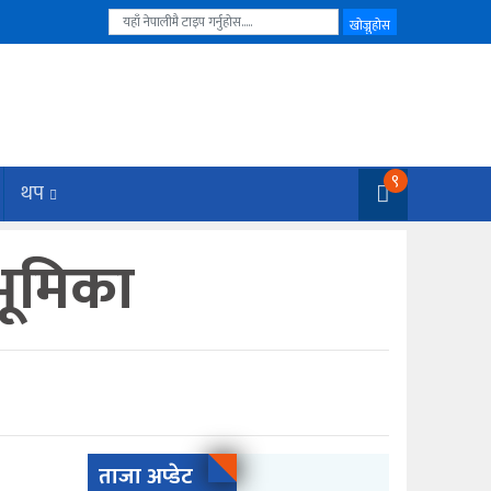
९
थप
भूमिका
ताजा अप्डेट