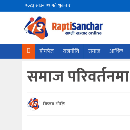
२०८३ साउन २१ गते शुक्रवार
होमपेज
राजनीति
समाज
आर्थिक
समाज परिवर्तनमा 
विप्लव ओलि