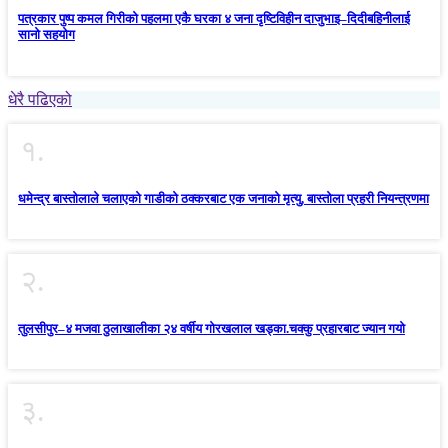
पत्रकार पुष्प कमल गिरीको पहलमा एकै घरका ४ जना दृष्टिविहीन दाजुभाइ–दिदीबहिनीलाई
सानो सहयोग
धेरै पढिएको
१.
धमेन्द्र बास्तोलाले चलाएको गाडीको ठक्करबाट एक जनाको मृत्यु, बास्तोला प्रहरी नियन्त्रणमा
२.
तुलसीपुर–४ मजवा ठुलाखालीका २४ वर्षीय गोरखलाल खड्का.चक्कु प्रहारबाट ज्यान गयो
३.