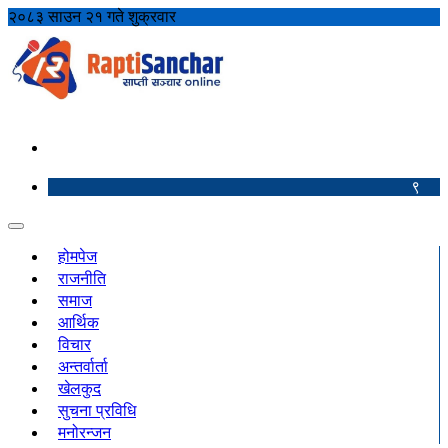
२०८३ साउन २१ गते शुक्रवार
९
होमपेज
राजनीति
समाज
आर्थिक
विचार
अन्तर्वार्ता
खेलकुद
सुचना प्रविधि
मनोरन्जन