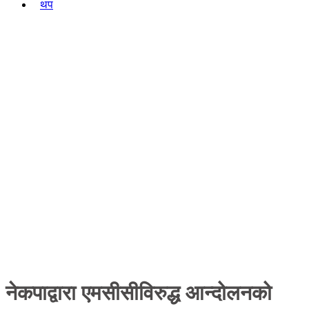
थप
शिक्षा
अपराध
कृषि
रोचक
नेकपाद्वारा एमसीसीविरुद्ध आन्दोलनको