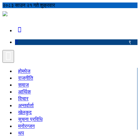
२०८३ साउन २१ गते शुक्रवार
९
होमपेज
राजनीति
समाज
आर्थिक
विचार
अन्तर्वार्ता
खेलकुद
सुचना प्रविधि
मनोरन्जन
थप
शिक्षा
अपराध
कृषि
रोचक