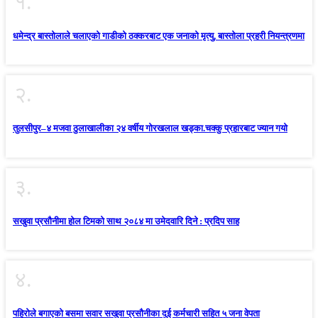
१.
धमेन्द्र बास्तोलाले चलाएको गाडीको ठक्करबाट एक जनाको मृत्यु, बास्तोला प्रहरी नियन्त्रणमा
२.
तुलसीपुर–४ मजवा ठुलाखालीका २४ वर्षीय गोरखलाल खड्का.चक्कु प्रहारबाट ज्यान गयो
३.
सखुवा प्रसौनीमा होल टिमको साथ २०८४ मा उमेदवारि दिने : प्रदिप साह
४.
पहिराेले बगाएकाे बसमा सवार सखुवा प्रसाैनीका दुई कर्मचारी सहित ५ जना वेपता