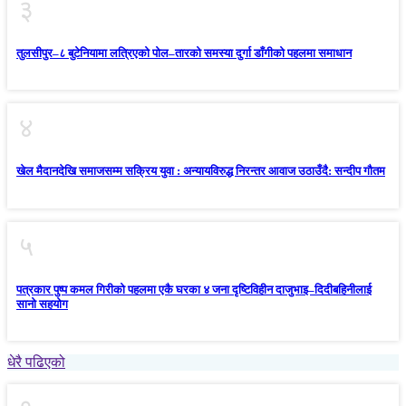
३
तुलसीपुर–८ बुटेनियामा लत्रिएको पोल–तारको समस्या दुर्गा डाँगीको पहलमा समाधान
४
खेल मैदानदेखि समाजसम्म सक्रिय युवा : अन्यायविरुद्ध निरन्तर आवाज उठाउँदै: सन्दीप गौतम
५
पत्रकार पुष्प कमल गिरीको पहलमा एकै घरका ४ जना दृष्टिविहीन दाजुभाइ–दिदीबहिनीलाई
सानो सहयोग
धेरै पढिएको