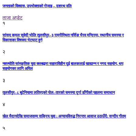
जनताको विश्वास, उपभोक्ताको रोजाइ – दशरथ वलि
ताजा अप्डेट
१
सांसद कमल सुवेदी भोलि तुलसीपुर–३ राम्रीस्थित नर्सिङ भैरव मन्दिरमा, स्थानीय समस्या र
विकासका विषयमा भेटघाट हुने
२
नवज्योति सांस्कृतिक युवा क्लबद्वारा सहाराविहीन दुई बालकलाई खाद्यान्न र नगद सहयोग, थप
सहयोगका लागि अपिल
३
तुलसीपुर–८ बुटेनियामा लत्रिएको पोल–तारको समस्या दुर्गा डाँगीको पहलमा समाधान
४
खेल मैदानदेखि समाजसम्म सक्रिय युवा : अन्यायविरुद्ध निरन्तर आवाज उठाउँदै: सन्दीप गौतम
५