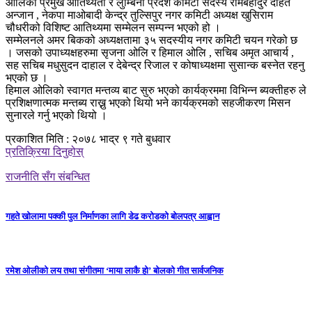
ओलिको प्रमुख आतिथ्यता र लुम्बिनी प्रदेश कमिटी सदस्य रामबहादुर दहित
अन्जान , नेकपा माओबादी केन्द्र तुल्सिपुर नगर कमिटी अध्यक्ष खुसिराम
चौधरीको विशिष्ट आतिथ्यमा सम्मेलन सम्पन्न भएको हो ।
सम्मेलनले अमर बिकको अध्यक्षतामा ३५ सदस्यीय नगर कमिटी चयन गरेको छ
। जसको उपाध्यक्षहरुमा सृजना ओलि र हिमाल ओलि , सचिब अमृत आचार्य ,
सह सचिब मधुसुदन दाहाल र देबेन्द्र रिजाल र कोषाध्यक्षमा सुसान्क बस्नेत रहनु
भएको छ ।
हिमाल ओलिको स्वागत मन्तव्य बाट सुरु भएको कार्यक्रममा विभिन्न ब्यक्तीहरु ले
प्रशिक्षणात्मक मन्तब्य राख्नु भएको थियो भने कार्यक्रमको सहजीकरण मिसन
सुनारले गर्नु भएको थियो ।
प्रकाशित मिति : २०७८ भाद्र ९ गते बुधवार
प्रतिक्रिया दिनुहोस्
राजनीति सँग संबन्धित
गहते खोलामा पक्की पुल निर्माणका लागि डेढ करोडको बोलपत्र आह्वान
रमेश ओलीको लय तथा संगीतमा ‘माया लाकै हो’ बोलको गीत सार्वजनिक