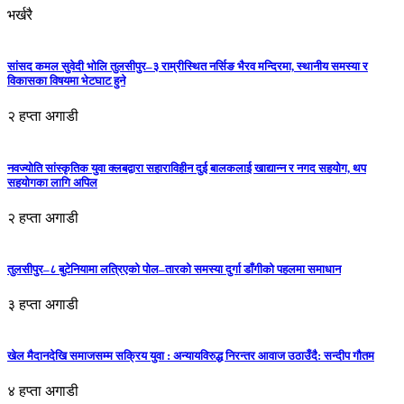
भर्खरै
सांसद कमल सुवेदी भोलि तुलसीपुर–३ राम्रीस्थित नर्सिङ भैरव मन्दिरमा, स्थानीय समस्या र
विकासका विषयमा भेटघाट हुने
२ हप्ता अगाडी
नवज्योति सांस्कृतिक युवा क्लबद्वारा सहाराविहीन दुई बालकलाई खाद्यान्न र नगद सहयोग, थप
सहयोगका लागि अपिल
२ हप्ता अगाडी
तुलसीपुर–८ बुटेनियामा लत्रिएको पोल–तारको समस्या दुर्गा डाँगीको पहलमा समाधान
३ हप्ता अगाडी
खेल मैदानदेखि समाजसम्म सक्रिय युवा : अन्यायविरुद्ध निरन्तर आवाज उठाउँदै: सन्दीप गौतम
४ हप्ता अगाडी