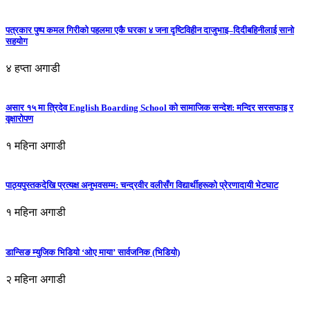
पत्रकार पुष्प कमल गिरीको पहलमा एकै घरका ४ जना दृष्टिविहीन दाजुभाइ–दिदीबहिनीलाई सानो
सहयोग
४ हप्ता अगाडी
असार १५ मा त्रिदेव English Boarding School को सामाजिक सन्देश: मन्दिर सरसफाइ र
वृक्षारोपण
१ महिना अगाडी
पाठ्यपुस्तकदेखि प्रत्यक्ष अनुभवसम्म: चन्द्रवीर वलीसँग विद्यार्थीहरूको प्रेरणादायी भेटघाट
१ महिना अगाडी
डान्सिङ म्युजिक भिडियो ‘ओए माया’ सार्वजनिक (भिडियो)
२ महिना अगाडी