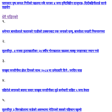
पत्रकार पुष्प कमल गिरीको पहलमा एकै घरका ४ जना दृष्टिविहीन दाजुभाइ–दिदीबहिनीलाई सानो
सहयोग
धेरै पढिएको
१.
धमेन्द्र बास्तोलाले चलाएको गाडीको ठक्करबाट एक जनाको मृत्यु, बास्तोला प्रहरी नियन्त्रणमा
२.
तुलसीपुर–४ मजवा ठुलाखालीका २४ वर्षीय गोरखलाल खड्का.चक्कु प्रहारबाट ज्यान गयो
३.
सखुवा प्रसौनीमा होल टिमको साथ २०८४ मा उमेदवारि दिने : प्रदिप साह
४.
पहिराेले बगाएकाे बसमा सवार सखुवा प्रसाैनीका दुई कर्मचारी सहित ५ जना वेपता
५.
तुलसीपुर ३ शिरखोलामा सडेको अवस्थामा भेटिएको शवको पहिचान खुल्यो