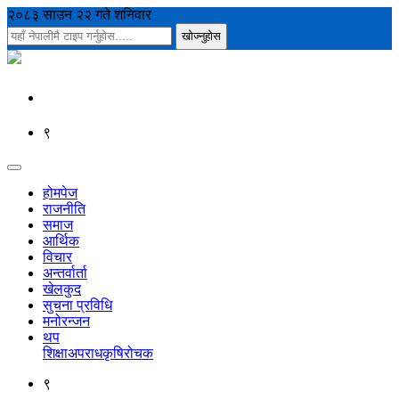
२०८३ साउन २२ गते शनिवार
९
होमपेज
राजनीति
समाज
आर्थिक
विचार
अन्तर्वार्ता
खेलकुद
सुचना प्रविधि
मनोरन्जन
थप
शिक्षा
अपराध
कृषि
रोचक
९