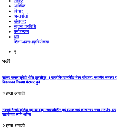
समाज
आर्थिक
विचार
अन्तर्वार्ता
खेलकुद
सुचना प्रविधि
मनोरन्जन
थप
शिक्षा
अपराध
कृषि
रोचक
९
भर्खरै
सांसद कमल सुवेदी भोलि तुलसीपुर–३ राम्रीस्थित नर्सिङ भैरव मन्दिरमा, स्थानीय समस्या र
विकासका विषयमा भेटघाट हुने
२ हप्ता अगाडी
नवज्योति सांस्कृतिक युवा क्लबद्वारा सहाराविहीन दुई बालकलाई खाद्यान्न र नगद सहयोग, थप
सहयोगका लागि अपिल
२ हप्ता अगाडी