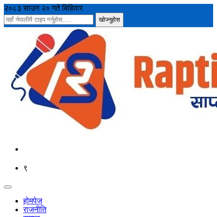
२०८३ साउन २० गते बिहिवार
९
होमपेज
राजनीति