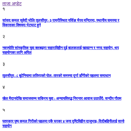
ताजा अप्डेट
१
सांसद कमल सुवेदी भोलि तुलसीपुर–३ राम्रीस्थित नर्सिङ भैरव मन्दिरमा, स्थानीय समस्या र
विकासका विषयमा भेटघाट हुने
२
नवज्योति सांस्कृतिक युवा क्लबद्वारा सहाराविहीन दुई बालकलाई खाद्यान्न र नगद सहयोग, थप
सहयोगका लागि अपिल
३
तुलसीपुर–८ बुटेनियामा लत्रिएको पोल–तारको समस्या दुर्गा डाँगीको पहलमा समाधान
४
खेल मैदानदेखि समाजसम्म सक्रिय युवा : अन्यायविरुद्ध निरन्तर आवाज उठाउँदै: सन्दीप गौतम
५
पत्रकार पुष्प कमल गिरीको पहलमा एकै घरका ४ जना दृष्टिविहीन दाजुभाइ–दिदीबहिनीलाई सानो
सहयोग