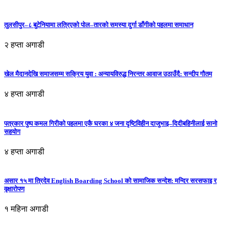
तुलसीपुर–८ बुटेनियामा लत्रिएको पोल–तारको समस्या दुर्गा डाँगीको पहलमा समाधान
२ हप्ता अगाडी
खेल मैदानदेखि समाजसम्म सक्रिय युवा : अन्यायविरुद्ध निरन्तर आवाज उठाउँदै: सन्दीप गौतम
४ हप्ता अगाडी
पत्रकार पुष्प कमल गिरीको पहलमा एकै घरका ४ जना दृष्टिविहीन दाजुभाइ–दिदीबहिनीलाई सानो
सहयोग
४ हप्ता अगाडी
असार १५ मा त्रिदेव English Boarding School को सामाजिक सन्देश: मन्दिर सरसफाइ र
वृक्षारोपण
१ महिना अगाडी