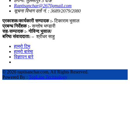
ठेगाना: तुलसीपुर 5 दाङ
Raptisanchar@2670gmail.com
सूचना विभाग दर्ता नं. : 3689/2079/2080
प्रकाशक/कार्यकारी सम्पादक :-
टिकाराम भुसाल
प्रबन्ध निर्देशक :-
सन्तोष भण्डारी
सह-सम्पादक :- गोविन्द भुसाल/
बरिष्ठ संवाददाता: –
श्रीधर साहु
हाम्रो टिम
हाम्रो बारेमा
विज्ञापन बारे
©
2026 raptisanchar.com, All Rights Reserved.
Powered By :
TopLine Technology