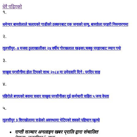
धेरै पढिएको
१.
धमेन्द्र बास्तोलाले चलाएको गाडीको ठक्करबाट एक जनाको मृत्यु, बास्तोला प्रहरी नियन्त्रणमा
२.
तुलसीपुर–४ मजवा ठुलाखालीका २४ वर्षीय गोरखलाल खड्का.चक्कु प्रहारबाट ज्यान गयो
३.
सखुवा प्रसौनीमा होल टिमको साथ २०८४ मा उमेदवारि दिने : प्रदिप साह
४.
पहिराेले बगाएकाे बसमा सवार सखुवा प्रसाैनीका दुई कर्मचारी सहित ५ जना वेपता
५.
तुलसीपुर ३ शिरखोलामा सडेको अवस्थामा भेटिएको शवको पहिचान खुल्यो
राप्ती सञ्चार अनलाइन खबर प्रालि द्वारा संचालित