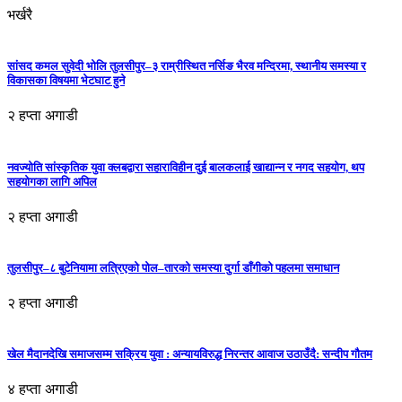
भर्खरै
सांसद कमल सुवेदी भोलि तुलसीपुर–३ राम्रीस्थित नर्सिङ भैरव मन्दिरमा, स्थानीय समस्या र
विकासका विषयमा भेटघाट हुने
२ हप्ता अगाडी
नवज्योति सांस्कृतिक युवा क्लबद्वारा सहाराविहीन दुई बालकलाई खाद्यान्न र नगद सहयोग, थप
सहयोगका लागि अपिल
२ हप्ता अगाडी
तुलसीपुर–८ बुटेनियामा लत्रिएको पोल–तारको समस्या दुर्गा डाँगीको पहलमा समाधान
२ हप्ता अगाडी
खेल मैदानदेखि समाजसम्म सक्रिय युवा : अन्यायविरुद्ध निरन्तर आवाज उठाउँदै: सन्दीप गौतम
४ हप्ता अगाडी