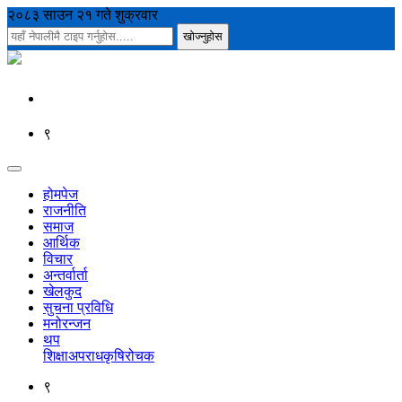
२०८३ साउन २१ गते शुक्रवार
९
होमपेज
राजनीति
समाज
आर्थिक
विचार
अन्तर्वार्ता
खेलकुद
सुचना प्रविधि
मनोरन्जन
थप
शिक्षा
अपराध
कृषि
रोचक
९