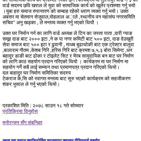
वार्ड सदस्य छवि खराल ले युवा को सामाजिक कार्य को खुलेर प्रशम्शा गर्नु भयो
।युबा हरु समाज रुपान्तरण को सम्बाह रहेको धराण व्यक्त गर्नु भयो। उक्त
अबसर मा चेतमान सेजुवाल,माेहलाल अाले ,स्थानीय वन महासंघ नगरसमिति
सचिव” अनु खड्का , ले मन्तव्य व्यक्त गर्नु भएको थियोे ।
उक्त घर निर्मान गर्न का लागि वार्ड अध्यक्ष ले टिन का जस्ता पाता ,दारी ग्याङ
समूह दाङ बाट २००० इटा ,ने क पा नगर कमिटी बाट ५०० इटा, दाङ देउखुरी
सेवा समाज बाट ५०० इटा र ढुवानी , माधब बुढाथोकी बाट एक ट्रेक्टर बालुवा
,बालाराम गौतम ,केशब गिरि ,हरिस गिरि बाट क्रमश ७,५,३ बोरा सिमेन्ट ,धन
बहादुर डाङी बाट ढोका र टोइलेट सिट र भैरब सामुदायिक बन बाट घर निर्माण
को लागि काठ सहयोग प्रदान गरिएको थियो । कार्यक्रम मा घर निर्माण मा
सहयोग गर्ने सबै लाई सम्मान तथा प्रमाणपत्र प्रदान गरिएको थियो।
दल बाहादुर घर निर्माण समितिका सदस्य
टेकराज के,सि को स्वागत मन्तव्य बाट सुरु भएको कार्यक्रम को सहजीकरण
शंकर भुसाल ले गर्नु भएको थियो।
प्रकाशित मिति : २०७८ साउन १८ गते सोमवार
प्रतिक्रिया दिनुहोस्
मनोरन्जन सँग संबन्धित
नमुना युवा समाज क्यालिफोर्निया सदस्यद्वारा क्यान्सर पीडितलाई सहयोग