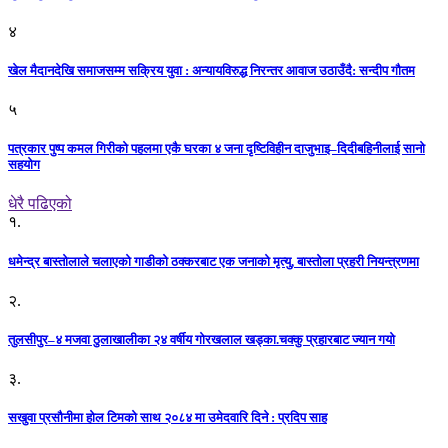
४
खेल मैदानदेखि समाजसम्म सक्रिय युवा : अन्यायविरुद्ध निरन्तर आवाज उठाउँदै: सन्दीप गौतम
५
पत्रकार पुष्प कमल गिरीको पहलमा एकै घरका ४ जना दृष्टिविहीन दाजुभाइ–दिदीबहिनीलाई सानो
सहयोग
धेरै पढिएको
१.
धमेन्द्र बास्तोलाले चलाएको गाडीको ठक्करबाट एक जनाको मृत्यु, बास्तोला प्रहरी नियन्त्रणमा
२.
तुलसीपुर–४ मजवा ठुलाखालीका २४ वर्षीय गोरखलाल खड्का.चक्कु प्रहारबाट ज्यान गयो
३.
सखुवा प्रसौनीमा होल टिमको साथ २०८४ मा उमेदवारि दिने : प्रदिप साह