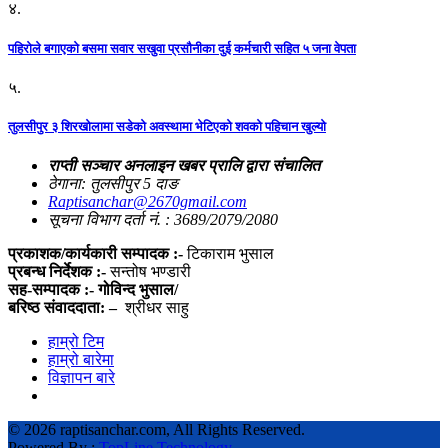
४.
पहिराेले बगाएकाे बसमा सवार सखुवा प्रसाैनीका दुई कर्मचारी सहित ५ जना वेपता
५.
तुलसीपुर ३ शिरखोलामा सडेको अवस्थामा भेटिएको शवको पहिचान खुल्यो
राप्ती सञ्चार अनलाइन खबर प्रालि द्वारा संचालित
ठेगाना: तुलसीपुर 5 दाङ
Raptisanchar@2670gmail.com
सूचना विभाग दर्ता नं. : 3689/2079/2080
प्रकाशक/कार्यकारी सम्पादक :-
टिकाराम भुसाल
प्रबन्ध निर्देशक :-
सन्तोष भण्डारी
सह-सम्पादक :- गोविन्द भुसाल/
बरिष्ठ संवाददाता: –
श्रीधर साहु
हाम्रो टिम
हाम्रो बारेमा
विज्ञापन बारे
©
2026 raptisanchar.com, All Rights Reserved.
Powered By :
TopLine Technology