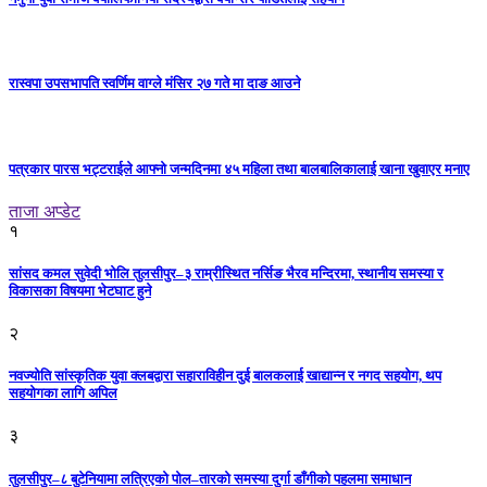
रास्वपा उपसभापति स्वर्णिम वाग्ले मंसिर २७ गते मा दाङ आउने
पत्रकार पारस भट्टराईले आफ्नो जन्मदिनमा ४५ महिला तथा बालबालिकालाई खाना खुवाएर मनाए
ताजा अप्डेट
१
सांसद कमल सुवेदी भोलि तुलसीपुर–३ राम्रीस्थित नर्सिङ भैरव मन्दिरमा, स्थानीय समस्या र
विकासका विषयमा भेटघाट हुने
२
नवज्योति सांस्कृतिक युवा क्लबद्वारा सहाराविहीन दुई बालकलाई खाद्यान्न र नगद सहयोग, थप
सहयोगका लागि अपिल
३
तुलसीपुर–८ बुटेनियामा लत्रिएको पोल–तारको समस्या दुर्गा डाँगीको पहलमा समाधान