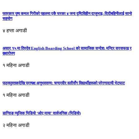
पत्रकार पुष्प कमल गिरीको पहलमा एकै घरका ४ जना दृष्टिविहीन दाजुभाइ–दिदीबहिनीलाई सानो
सहयोग
४ हप्ता अगाडी
असार १५ मा त्रिदेव English Boarding School को सामाजिक सन्देश: मन्दिर सरसफाइ र
वृक्षारोपण
१ महिना अगाडी
पाठ्यपुस्तकदेखि प्रत्यक्ष अनुभवसम्म: चन्द्रवीर वलीसँग विद्यार्थीहरूको प्रेरणादायी भेटघाट
१ महिना अगाडी
डान्सिङ म्युजिक भिडियो ‘ओए माया’ सार्वजनिक (भिडियो)
२ महिना अगाडी