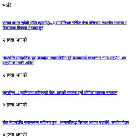
भर्खरै
सांसद कमल सुवेदी भोलि तुलसीपुर–३ राम्रीस्थित नर्सिङ भैरव मन्दिरमा, स्थानीय समस्या र
विकासका विषयमा भेटघाट हुने
२ हप्ता अगाडी
नवज्योति सांस्कृतिक युवा क्लबद्वारा सहाराविहीन दुई बालकलाई खाद्यान्न र नगद सहयोग, थप
सहयोगका लागि अपिल
२ हप्ता अगाडी
तुलसीपुर–८ बुटेनियामा लत्रिएको पोल–तारको समस्या दुर्गा डाँगीको पहलमा समाधान
३ हप्ता अगाडी
खेल मैदानदेखि समाजसम्म सक्रिय युवा : अन्यायविरुद्ध निरन्तर आवाज उठाउँदै: सन्दीप गौतम
४ हप्ता अगाडी