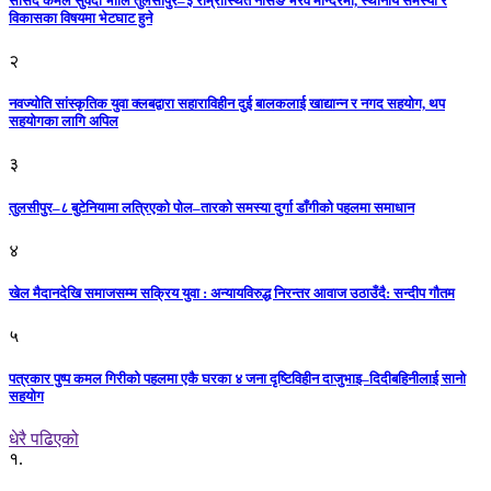
सांसद कमल सुवेदी भोलि तुलसीपुर–३ राम्रीस्थित नर्सिङ भैरव मन्दिरमा, स्थानीय समस्या र
विकासका विषयमा भेटघाट हुने
२
नवज्योति सांस्कृतिक युवा क्लबद्वारा सहाराविहीन दुई बालकलाई खाद्यान्न र नगद सहयोग, थप
सहयोगका लागि अपिल
३
तुलसीपुर–८ बुटेनियामा लत्रिएको पोल–तारको समस्या दुर्गा डाँगीको पहलमा समाधान
४
खेल मैदानदेखि समाजसम्म सक्रिय युवा : अन्यायविरुद्ध निरन्तर आवाज उठाउँदै: सन्दीप गौतम
५
पत्रकार पुष्प कमल गिरीको पहलमा एकै घरका ४ जना दृष्टिविहीन दाजुभाइ–दिदीबहिनीलाई सानो
सहयोग
धेरै पढिएको
१.