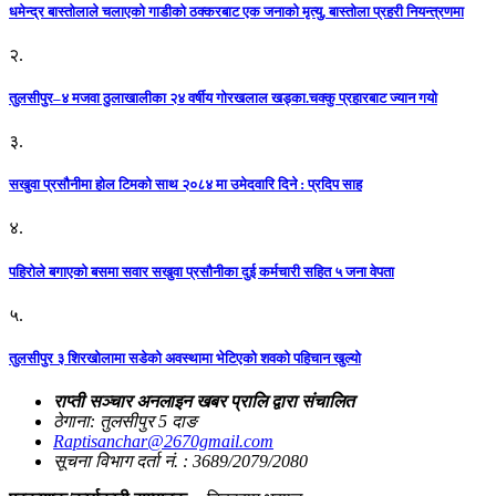
धमेन्द्र बास्तोलाले चलाएको गाडीको ठक्करबाट एक जनाको मृत्यु, बास्तोला प्रहरी नियन्त्रणमा
२.
तुलसीपुर–४ मजवा ठुलाखालीका २४ वर्षीय गोरखलाल खड्का.चक्कु प्रहारबाट ज्यान गयो
३.
सखुवा प्रसौनीमा होल टिमको साथ २०८४ मा उमेदवारि दिने : प्रदिप साह
४.
पहिराेले बगाएकाे बसमा सवार सखुवा प्रसाैनीका दुई कर्मचारी सहित ५ जना वेपता
५.
तुलसीपुर ३ शिरखोलामा सडेको अवस्थामा भेटिएको शवको पहिचान खुल्यो
राप्ती सञ्चार अनलाइन खबर प्रालि द्वारा संचालित
ठेगाना: तुलसीपुर 5 दाङ
Raptisanchar@2670gmail.com
सूचना विभाग दर्ता नं. : 3689/2079/2080