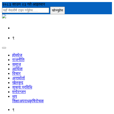
२०८३ साउन २३ गते आइतवार
९
होमपेज
राजनीति
समाज
आर्थिक
विचार
अन्तर्वार्ता
खेलकुद
सुचना प्रविधि
मनोरन्जन
थप
शिक्षा
अपराध
कृषि
रोचक
९