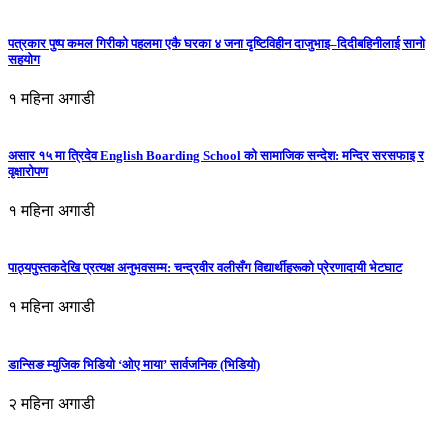
पत्रकार पुष्प कमल गिरीको पहलमा एकै घरका ४ जना दृष्टिविहीन दाजुभाइ–दिदीबहिनीलाई सानो
सहयोग
१ महिना अगाडी
असार १५ मा त्रिदेव English Boarding School को सामाजिक सन्देश: मन्दिर सरसफाइ र
वृक्षारोपण
१ महिना अगाडी
पाठ्यपुस्तकदेखि प्रत्यक्ष अनुभवसम्म: चन्द्रवीर वलीसँग विद्यार्थीहरूको प्रेरणादायी भेटघाट
१ महिना अगाडी
डान्सिङ म्युजिक भिडियो ‘ओए माया’ सार्वजनिक (भिडियो)
२ महिना अगाडी