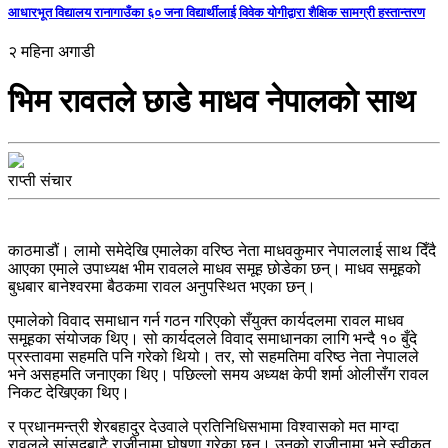
आधारभूत विद्यालय रानागाउँका ६० जना विद्यार्थीलाई विवेक योगीद्वारा शैक्षिक सामग्री हस्तान्तरण
२ महिना अगाडी
भिम रावतले छाडे माधव नेपालकाे साथ
राप्ती संचार
काठमाडौं। लामो समेदेखि एमालेका वरिष्ठ नेता माधवकुमार नेपाललाई साथ दिँदै
आएका एमाले उपाध्यक्ष भीम रावलले माधव समूह छोडेका छन्। माधव समूहको
बुधबार बानेश्वरमा बैठकमा रावल अनुपस्थित भएका छन्।
एमालेको विवाद समाधान गर्न गठन गरिएको सँयुक्त कार्यदलमा रावल माधव
समूहका संयोजक थिए। सो कार्यदलले विवाद समाधानका लागि भन्दै १० बुँदे
प्रस्तावमा सहमति पनि गरेको थियो। तर, सो सहमतिमा वरिष्ठ नेता नेपालले
भने असहमति जनाएका थिए। पछिल्लो समय अध्यक्ष केपी शर्मा ओलीसँग रावल
निकट देखिएका थिए।
र प्रधानमन्त्री शेरबहादुर देउवाले प्रतिनिधिसभामा विश्वासको मत माग्दा
रावलले सांसदबाटै राजीनामा घोषणा गरेका छन्। उनको राजीनामा भने स्वीकृत