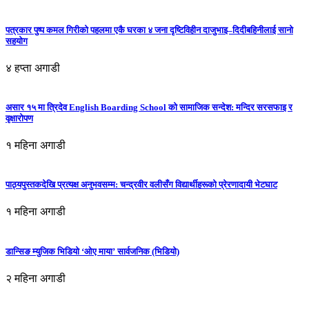
पत्रकार पुष्प कमल गिरीको पहलमा एकै घरका ४ जना दृष्टिविहीन दाजुभाइ–दिदीबहिनीलाई सानो
सहयोग
४ हप्ता अगाडी
असार १५ मा त्रिदेव English Boarding School को सामाजिक सन्देश: मन्दिर सरसफाइ र
वृक्षारोपण
१ महिना अगाडी
पाठ्यपुस्तकदेखि प्रत्यक्ष अनुभवसम्म: चन्द्रवीर वलीसँग विद्यार्थीहरूको प्रेरणादायी भेटघाट
१ महिना अगाडी
डान्सिङ म्युजिक भिडियो ‘ओए माया’ सार्वजनिक (भिडियो)
२ महिना अगाडी