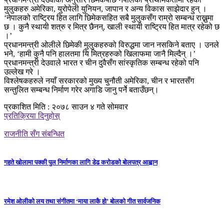
मुलुकहरु अमेरिका, युरोपेली युनियन, जापान र अन्य विकास साझेदार हुन् ।
‘नेपालको राष्ट्रिय हित लागि छिमेकसहित सबै मुलुकसँग राम्रो सम्बन्ध राख्नुमा
छ । कुनै स्थायी शत्रु र मित्र छैनन्, खाली स्थायी राष्ट्रिय हित मात्र रहेको छ
।’
प्रधानमन्त्री ओलीले छिमेकी मुलुकहरुको विरुद्धमा जान नसकिने बताए । उनले
भने, ‘हामी कुनै पनि हालतमा यि मित्रहरुको खिलाफमा जानै मिल्दैन् ।’
प्रधानमन्त्री देउवाले भारत र चीन दुवैसँग सांस्कृतिक सम्बन्ध रहेको पनि
उल्लेख गरे ।
विश्लेषकहरुले नयाँ सरकारको मुख्य चुनौती अमेरिका, चीन र भारतसँग
सन्तुलित सम्बन्ध निर्माण गरेर अगाडि जानु पर्नेे बताउँछन्।
प्रकाशित मिति : २०७८ साउन ४ गते सोमवार
प्रतिक्रिया दिनुहोस्
राजनीति सँग संबन्धित
गहते खोलामा पक्की पुल निर्माणका लागि डेढ करोडको बोलपत्र आह्वान
रमेश ओलीको लय तथा संगीतमा ‘माया लाकै हो’ बोलको गीत सार्वजनिक