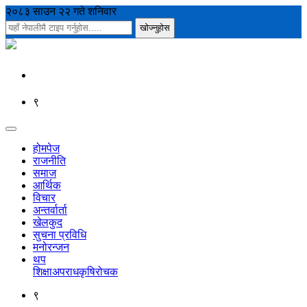
२०८३ साउन २२ गते शनिवार
९
होमपेज
राजनीति
समाज
आर्थिक
विचार
अन्तर्वार्ता
खेलकुद
सुचना प्रविधि
मनोरन्जन
थप
शिक्षा
अपराध
कृषि
रोचक
९