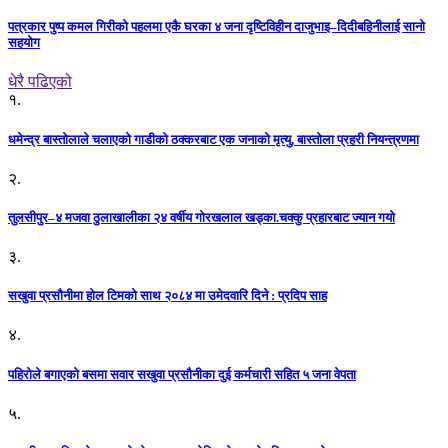
पत्रकार पुष्प कमल गिरीको पहलमा एकै घरका ४ जना दृष्टिविहीन दाजुभाइ–दिदीबहिनीलाई सानो
सहयोग
धेरै पढिएको
१.
धमेन्द्र बास्तोलाले चलाएको गाडीको ठक्करबाट एक जनाको मृत्यु, बास्तोला प्रहरी नियन्त्रणमा
२.
तुलसीपुर–४ मजवा ठुलाखालीका २४ वर्षीय गोरखलाल खड्का.चक्कु प्रहारबाट ज्यान गयो
३.
सखुवा प्रसौनीमा होल टिमको साथ २०८४ मा उमेदवारि दिने : प्रदिप साह
४.
पहिराेले बगाएकाे बसमा सवार सखुवा प्रसाैनीका दुई कर्मचारी सहित ५ जना वेपता
५.