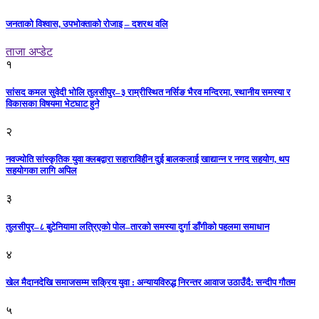
जनताको विश्वास, उपभोक्ताको रोजाइ – दशरथ वलि
ताजा अप्डेट
१
सांसद कमल सुवेदी भोलि तुलसीपुर–३ राम्रीस्थित नर्सिङ भैरव मन्दिरमा, स्थानीय समस्या र
विकासका विषयमा भेटघाट हुने
२
नवज्योति सांस्कृतिक युवा क्लबद्वारा सहाराविहीन दुई बालकलाई खाद्यान्न र नगद सहयोग, थप
सहयोगका लागि अपिल
३
तुलसीपुर–८ बुटेनियामा लत्रिएको पोल–तारको समस्या दुर्गा डाँगीको पहलमा समाधान
४
खेल मैदानदेखि समाजसम्म सक्रिय युवा : अन्यायविरुद्ध निरन्तर आवाज उठाउँदै: सन्दीप गौतम
५