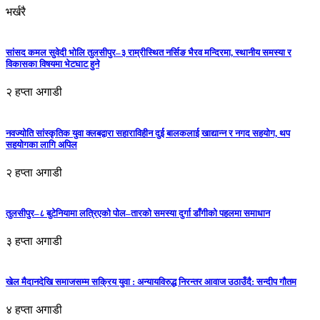
भर्खरै
सांसद कमल सुवेदी भोलि तुलसीपुर–३ राम्रीस्थित नर्सिङ भैरव मन्दिरमा, स्थानीय समस्या र
विकासका विषयमा भेटघाट हुने
२ हप्ता अगाडी
नवज्योति सांस्कृतिक युवा क्लबद्वारा सहाराविहीन दुई बालकलाई खाद्यान्न र नगद सहयोग, थप
सहयोगका लागि अपिल
२ हप्ता अगाडी
तुलसीपुर–८ बुटेनियामा लत्रिएको पोल–तारको समस्या दुर्गा डाँगीको पहलमा समाधान
३ हप्ता अगाडी
खेल मैदानदेखि समाजसम्म सक्रिय युवा : अन्यायविरुद्ध निरन्तर आवाज उठाउँदै: सन्दीप गौतम
४ हप्ता अगाडी