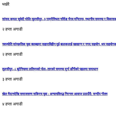
भर्खरै
सांसद कमल सुवेदी भोलि तुलसीपुर–३ राम्रीस्थित नर्सिङ भैरव मन्दिरमा, स्थानीय समस्या र विकासक
२ हप्ता अगाडी
नवज्योति सांस्कृतिक युवा क्लबद्वारा सहाराविहीन दुई बालकलाई खाद्यान्न र नगद सहयोग, थप सहयो
२ हप्ता अगाडी
तुलसीपुर–८ बुटेनियामा लत्रिएको पोल–तारको समस्या दुर्गा डाँगीको पहलमा समाधान
३ हप्ता अगाडी
खेल मैदानदेखि समाजसम्म सक्रिय युवा : अन्यायविरुद्ध निरन्तर आवाज उठाउँदै: सन्दीप गौतम
४ हप्ता अगाडी