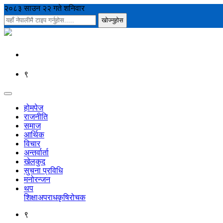
२०८३ साउन २२ गते शनिवार
९
होमपेज
राजनीति
समाज
आर्थिक
विचार
अन्तर्वार्ता
खेलकुद
सुचना प्रविधि
मनोरन्जन
थप
शिक्षा
अपराध
कृषि
रोचक
९