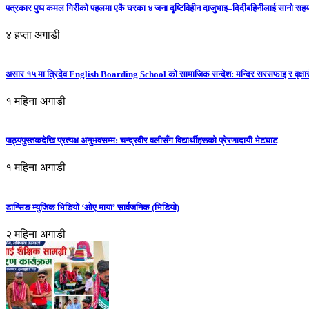
पत्रकार पुष्प कमल गिरीको पहलमा एकै घरका ४ जना दृष्टिविहीन दाजुभाइ–दिदीबहिनीलाई सानो सह
४ हप्ता अगाडी
असार १५ मा त्रिदेव English Boarding School को सामाजिक सन्देश: मन्दिर सरसफाइ र वृक्षा
१ महिना अगाडी
पाठ्यपुस्तकदेखि प्रत्यक्ष अनुभवसम्म: चन्द्रवीर वलीसँग विद्यार्थीहरूको प्रेरणादायी भेटघाट
१ महिना अगाडी
डान्सिङ म्युजिक भिडियो ‘ओए माया’ सार्वजनिक (भिडियो)
२ महिना अगाडी