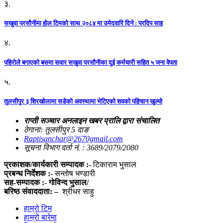
३.
सखुवा प्रसौनीमा होल टिमको साथ २०८४ मा उमेदवारि दिने : प्रदिप साह
४.
पहिराेले बगाएकाे बसमा सवार सखुवा प्रसाैनीका दुई कर्मचारी सहित ५ जना वेपता
५.
तुलसीपुर ३ शिरखोलामा सडेको अवस्थामा भेटिएको शवको पहिचान खुल्यो
राप्ती सञ्चार अनलाइन खबर प्रालि द्वारा संचालित
ठेगाना: तुलसीपुर 5 दाङ
Raptisanchar@2670gmail.com
सूचना विभाग दर्ता नं. : 3689/2079/2080
प्रकाशक/कार्यकारी सम्पादक :-
टिकाराम भुसाल
प्रबन्ध निर्देशक :-
सन्तोष भण्डारी
सह-सम्पादक :- गोविन्द भुसाल/
बरिष्ठ संवाददाता: –
श्रीधर साहु
हाम्रो टिम
हाम्रो बारेमा