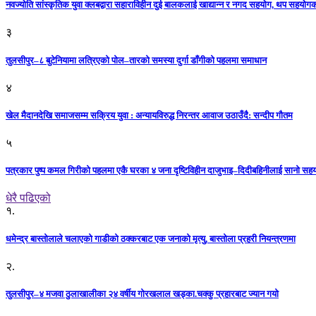
नवज्योति सांस्कृतिक युवा क्लबद्वारा सहाराविहीन दुई बालकलाई खाद्यान्न र नगद सहयोग, थप सहयो
३
तुलसीपुर–८ बुटेनियामा लत्रिएको पोल–तारको समस्या दुर्गा डाँगीको पहलमा समाधान
४
खेल मैदानदेखि समाजसम्म सक्रिय युवा : अन्यायविरुद्ध निरन्तर आवाज उठाउँदै: सन्दीप गौतम
५
पत्रकार पुष्प कमल गिरीको पहलमा एकै घरका ४ जना दृष्टिविहीन दाजुभाइ–दिदीबहिनीलाई सानो सह
धेरै पढिएको
१.
धमेन्द्र बास्तोलाले चलाएको गाडीको ठक्करबाट एक जनाको मृत्यु, बास्तोला प्रहरी नियन्त्रणमा
२.
तुलसीपुर–४ मजवा ठुलाखालीका २४ वर्षीय गोरखलाल खड्का.चक्कु प्रहारबाट ज्यान गयो