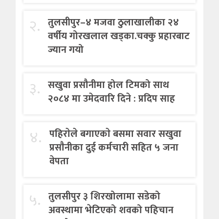
२.
तुलसीपुर–४ मजवा ठुलाखालीका २४
वर्षीय गोरखलाल खड्का.चक्कु प्रहारबाट
ज्यान गयो
३.
सखुवा प्रसौनीमा होल टिमको साथ
२०८४ मा उमेदवारि दिने : प्रदिप साह
४.
पहिराेले बगाएकाे बसमा सवार सखुवा
प्रसाैनीका दुई कर्मचारी सहित ५ जना
वेपता
५.
तुलसीपुर ३ शिरखोलामा सडेको
अवस्थामा भेटिएको शवको पहिचान