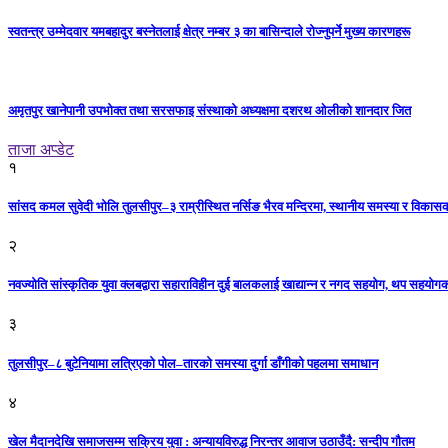
स्वतन्त्र उम्मेदवार यमबहादुर बस्नेतलाई क्षेत्र नम्बर ३ का बासिन्दाले रोज्नुपर्ने मुख्य कारणहरू
अमृतपुर खानेपानी उपभोक्त तथा सरसफाइ संस्थाको अध्यक्षमा दशरथ ओलीको शानदार जित
ताजा अप्डेट
१
सांसद कमल सुवेदी भोलि तुलसीपुर–३ राम्रीस्थित नर्सिङ भैरव मन्दिरमा, स्थानीय समस्या र विकासक
२
नवज्योति सांस्कृतिक युवा क्लबद्वारा सहाराविहीन दुई बालकलाई खाद्यान्न र नगद सहयोग, थप सहयो
३
तुलसीपुर–८ बुटेनियामा लत्रिएको पोल–तारको समस्या दुर्गा डाँगीको पहलमा समाधान
४
खेल मैदानदेखि समाजसम्म सक्रिय युवा : अन्यायविरुद्ध निरन्तर आवाज उठाउँदै: सन्दीप गौतम