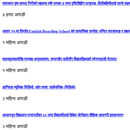
पत्रकार पुष्प कमल गिरीको पहलमा एकै घरका ४ जना दृष्टिविहीन दाजुभाइ–दिदीबहिनीलाई सानो सह
४ हप्ता अगाडी
असार १५ मा त्रिदेव English Boarding School को सामाजिक सन्देश: मन्दिर सरसफाइ र वृक्षा
१ महिना अगाडी
पाठ्यपुस्तकदेखि प्रत्यक्ष अनुभवसम्म: चन्द्रवीर वलीसँग विद्यार्थीहरूको प्रेरणादायी भेटघाट
१ महिना अगाडी
डान्सिङ म्युजिक भिडियो ‘ओए माया’ सार्वजनिक (भिडियो)
२ महिना अगाडी
आधारभूत विद्यालय रानागाउँका ६० जना विद्यार्थीलाई विवेक योगीद्वारा शैक्षिक सामग्री हस्तान्तरण
२ महिना अगाडी