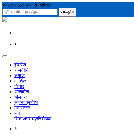
२०८३ साउन २० गते बिहिवार
९
होमपेज
राजनीति
समाज
आर्थिक
विचार
अन्तर्वार्ता
खेलकुद
सुचना प्रविधि
मनोरन्जन
थप
शिक्षा
अपराध
कृषि
रोचक
९