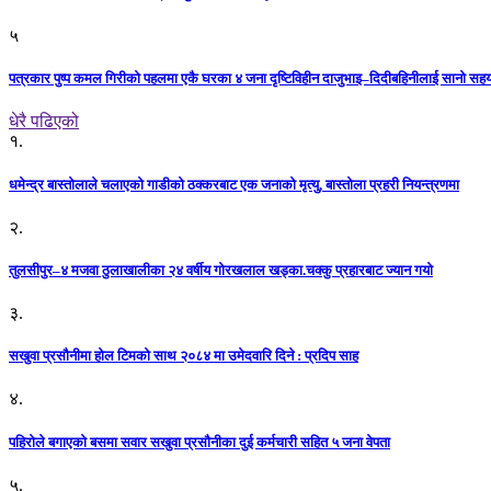
५
पत्रकार पुष्प कमल गिरीको पहलमा एकै घरका ४ जना दृष्टिविहीन दाजुभाइ–दिदीबहिनीलाई सानो सह
धेरै पढिएको
१.
धमेन्द्र बास्तोलाले चलाएको गाडीको ठक्करबाट एक जनाको मृत्यु, बास्तोला प्रहरी नियन्त्रणमा
२.
तुलसीपुर–४ मजवा ठुलाखालीका २४ वर्षीय गोरखलाल खड्का.चक्कु प्रहारबाट ज्यान गयो
३.
सखुवा प्रसौनीमा होल टिमको साथ २०८४ मा उमेदवारि दिने : प्रदिप साह
४.
पहिराेले बगाएकाे बसमा सवार सखुवा प्रसाैनीका दुई कर्मचारी सहित ५ जना वेपता
५.