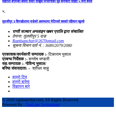
पहिराेले बगाएकाे बसमा सवार सखुवा प्रसाैनीका दुई कर्मचारी सहित ५ जना वेपता
५.
तुलसीपुर ३ शिरखोलामा सडेको अवस्थामा भेटिएको शवको पहिचान खुल्यो
राप्ती सञ्चार अनलाइन खबर प्रालि द्वारा संचालित
ठेगाना: तुलसीपुर 5 दाङ
Raptisanchar@2670gmail.com
सूचना विभाग दर्ता नं. : 3689/2079/2080
प्रकाशक/कार्यकारी सम्पादक :-
टिकाराम भुसाल
प्रबन्ध निर्देशक :-
सन्तोष भण्डारी
सह-सम्पादक :- गोविन्द भुसाल/
बरिष्ठ संवाददाता: –
श्रीधर साहु
हाम्रो टिम
हाम्रो बारेमा
विज्ञापन बारे
©
2026 raptisanchar.com, All Rights Reserved.
Powered By :
TopLine Technology