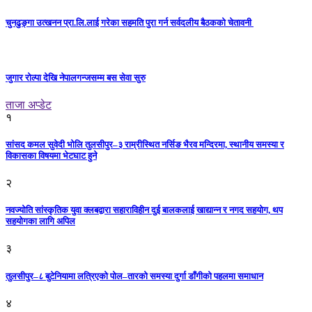
चुनढुङ्गा उत्खनन प्रा.लि.लाई गरेका सहमति पुरा गर्न सर्वदलीय बैठकको चेतावनी
जुगार रोल्पा देखि नेपालगन्जसम्म बस सेवा सुरु
ताजा अप्डेट
१
सांसद कमल सुवेदी भोलि तुलसीपुर–३ राम्रीस्थित नर्सिङ भैरव मन्दिरमा, स्थानीय समस्या र
विकासका विषयमा भेटघाट हुने
२
नवज्योति सांस्कृतिक युवा क्लबद्वारा सहाराविहीन दुई बालकलाई खाद्यान्न र नगद सहयोग, थप
सहयोगका लागि अपिल
३
तुलसीपुर–८ बुटेनियामा लत्रिएको पोल–तारको समस्या दुर्गा डाँगीको पहलमा समाधान
४