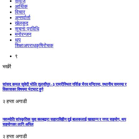
समाज
आर्थिक
विचार
अन्तर्वार्ता
खेलकुद
सुचना प्रविधि
मनोरन्जन
थप
शिक्षा
अपराध
कृषि
रोचक
९
भर्खरै
सांसद कमल सुवेदी भोलि तुलसीपुर–३ राम्रीस्थित नर्सिङ भैरव मन्दिरमा, स्थानीय समस्या र
विकासका विषयमा भेटघाट हुने
२ हप्ता अगाडी
नवज्योति सांस्कृतिक युवा क्लबद्वारा सहाराविहीन दुई बालकलाई खाद्यान्न र नगद सहयोग, थप
सहयोगका लागि अपिल
२ हप्ता अगाडी