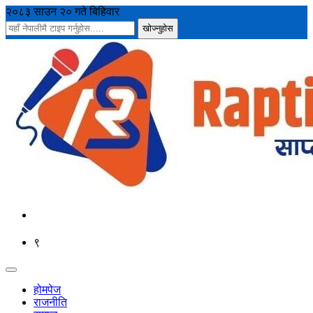
२०८३ साउन २० गते बिहिवार
९
होमपेज
राजनीति