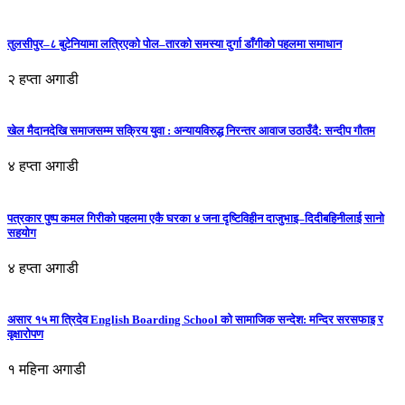
तुलसीपुर–८ बुटेनियामा लत्रिएको पोल–तारको समस्या दुर्गा डाँगीको पहलमा समाधान
२ हप्ता अगाडी
खेल मैदानदेखि समाजसम्म सक्रिय युवा : अन्यायविरुद्ध निरन्तर आवाज उठाउँदै: सन्दीप गौतम
४ हप्ता अगाडी
पत्रकार पुष्प कमल गिरीको पहलमा एकै घरका ४ जना दृष्टिविहीन दाजुभाइ–दिदीबहिनीलाई सानो
सहयोग
४ हप्ता अगाडी
असार १५ मा त्रिदेव English Boarding School को सामाजिक सन्देश: मन्दिर सरसफाइ र
वृक्षारोपण
१ महिना अगाडी