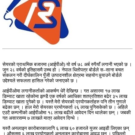
सेयरको प्राथमिक बजारमा (आईपीओ) यो वर्ष ७८ अर्ब रुपैयाँ लगानी भएको छ ।
जुन २८ वर्षको इतिहासमै उच्च हो । नेपाल धितोपत्र बोर्डले स–साना बचत
संकलन गरी दीर्घकालिन पुँजी उत्पादनशील क्षेत्रमा सहयोग पुर्‍याउने बोर्डले
उद्देश्यले सफलता हासिल गरेको जनाएको छ ।
आईपीओमा लगानीकर्ताको आकर्षण धेरै देखिन्छ । गत असारमा १७ लाख
डिम्याट खाता रहेकोमा झण्डै एक वर्षको अवधिका शतप्रतिशत बढेर ३५ लाख
डिम्याट खाता पुगेको छ । यस्तै मेरो सेयरको प्रयोगकर्ताहरु पनि तीन गुणाले
बढेका छन् । हाल मेरो सेयरका प्रयोगकर्ता २६ लाख पुगिसकेको छ । अहिले
एउटै कम्पनीको आईपीओमा १८ लाख बढीले आवेदन दिन थालेका छन् । जबकी
गत असारसम्म ७ लाखले मात्र आवेदन दिन्थे ।
यस्तै अनलाइन कारोबारकालागि ६ लाख ६० हजारले युजर आइडी लिएका छन्
। औसतमा ६ लाख प्रयोगकर्ता अनलाइन कारोबारमा आवद्ध छन् । पछिल्लो