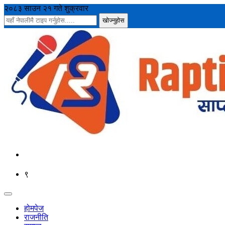
२०८३ साउन २१ गते शुक्रवार
९
होमपेज
राजनीति