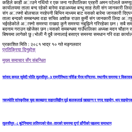
कहिले काही अाउने गर्थियो र एक जना गाउँपालिका प्रहरी अमन पटेलले कमप्य
कार्यालयमा ताला बन्द रहेको बारेमा वडाअध्यक्ष बन्धु साह तेली संग जानकारी 
संग अाफ्नो बोलचाल नरहेपनी बिभिन माध्यम बाट यसको बारेमा जानकारी दिएपनी
ताला बन्दको समबन्धमा वडा सचिव अशोक राउत कुर्मी संग जानकारी लिदा अाफु का
भईरहेकोले अाफ्नो समस्या राखदा कुनै समस्या नबुझिने गरिरहेका छन। सबै समस्
बदनाम गराउन खोजेका छन।यसको समबन्धमा गाउँपालिका अध्यक्ष मदन चौहान 
बिषयमा लागेको छु।भोली नै दुबै जनालाई बसाएर समस्या समधान गरि वडा कार्या
प्रकाशित मिति : २०८१ भाद्र १० गते मङ्गलवार
प्रतिक्रिया दिनुहोस्
मुख्य समाचार सँग संबन्धित
सांसद कमल सुवेदी भोलि तुलसीपुर–३ राम्रीस्थित नर्सिङ भैरव मन्दिरमा, स्थानीय समस्या र विकासक
नवज्योति सांस्कृतिक युवा क्लबद्वारा सहाराविहीन दुई बालकलाई खाद्यान्न र नगद सहयोग, थप सहयो
तुलसीपुर–८ बुटेनियामा लत्रिएको पोल–तारको समस्या दुर्गा डाँगीको पहलमा समाधान