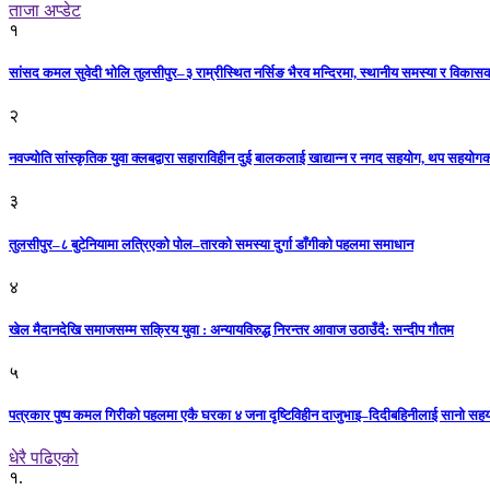
ताजा अप्डेट
१
सांसद कमल सुवेदी भोलि तुलसीपुर–३ राम्रीस्थित नर्सिङ भैरव मन्दिरमा, स्थानीय समस्या र विकासक
२
नवज्योति सांस्कृतिक युवा क्लबद्वारा सहाराविहीन दुई बालकलाई खाद्यान्न र नगद सहयोग, थप सहयो
३
तुलसीपुर–८ बुटेनियामा लत्रिएको पोल–तारको समस्या दुर्गा डाँगीको पहलमा समाधान
४
खेल मैदानदेखि समाजसम्म सक्रिय युवा : अन्यायविरुद्ध निरन्तर आवाज उठाउँदै: सन्दीप गौतम
५
पत्रकार पुष्प कमल गिरीको पहलमा एकै घरका ४ जना दृष्टिविहीन दाजुभाइ–दिदीबहिनीलाई सानो सह
धेरै पढिएको
१.