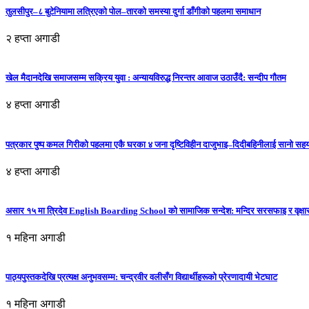
तुलसीपुर–८ बुटेनियामा लत्रिएको पोल–तारको समस्या दुर्गा डाँगीको पहलमा समाधान
२ हप्ता अगाडी
खेल मैदानदेखि समाजसम्म सक्रिय युवा : अन्यायविरुद्ध निरन्तर आवाज उठाउँदै: सन्दीप गौतम
४ हप्ता अगाडी
पत्रकार पुष्प कमल गिरीको पहलमा एकै घरका ४ जना दृष्टिविहीन दाजुभाइ–दिदीबहिनीलाई सानो सह
४ हप्ता अगाडी
असार १५ मा त्रिदेव English Boarding School को सामाजिक सन्देश: मन्दिर सरसफाइ र वृक्षा
१ महिना अगाडी
पाठ्यपुस्तकदेखि प्रत्यक्ष अनुभवसम्म: चन्द्रवीर वलीसँग विद्यार्थीहरूको प्रेरणादायी भेटघाट
१ महिना अगाडी