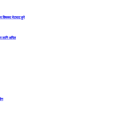
ा विषयमा भेटघाट हुने
गका लागि अपिल
योग