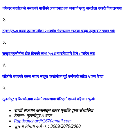
धमेन्द्र बास्तोलाले चलाएको गाडीको ठक्करबाट एक जनाको मृत्यु, बास्तोला प्रहरी नियन्त्रणमा
२.
तुलसीपुर–४ मजवा ठुलाखालीका २४ वर्षीय गोरखलाल खड्का.चक्कु प्रहारबाट ज्यान गयो
३.
सखुवा प्रसौनीमा होल टिमको साथ २०८४ मा उमेदवारि दिने : प्रदिप साह
४.
पहिराेले बगाएकाे बसमा सवार सखुवा प्रसाैनीका दुई कर्मचारी सहित ५ जना वेपता
५.
तुलसीपुर ३ शिरखोलामा सडेको अवस्थामा भेटिएको शवको पहिचान खुल्यो
राप्ती सञ्चार अनलाइन खबर प्रालि द्वारा संचालित
ठेगाना: तुलसीपुर 5 दाङ
Raptisanchar@2670gmail.com
सूचना विभाग दर्ता नं. : 3689/2079/2080