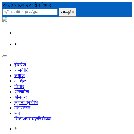
२०८३ साउन २२ गते शनिवार
९
होमपेज
राजनीति
समाज
आर्थिक
विचार
अन्तर्वार्ता
खेलकुद
सुचना प्रविधि
मनोरन्जन
थप
शिक्षा
अपराध
कृषि
रोचक
९