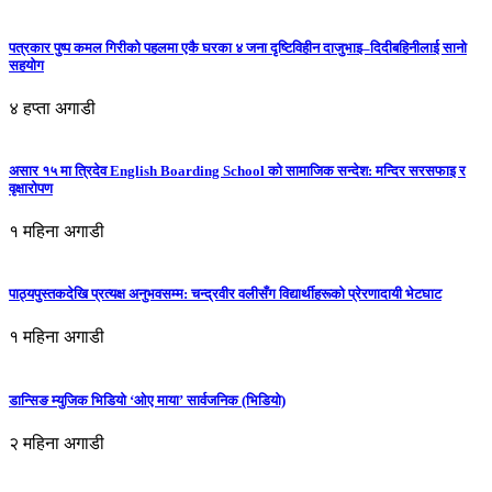
पत्रकार पुष्प कमल गिरीको पहलमा एकै घरका ४ जना दृष्टिविहीन दाजुभाइ–दिदीबहिनीलाई सानो
सहयोग
४ हप्ता अगाडी
असार १५ मा त्रिदेव English Boarding School को सामाजिक सन्देश: मन्दिर सरसफाइ र
वृक्षारोपण
१ महिना अगाडी
पाठ्यपुस्तकदेखि प्रत्यक्ष अनुभवसम्म: चन्द्रवीर वलीसँग विद्यार्थीहरूको प्रेरणादायी भेटघाट
१ महिना अगाडी
डान्सिङ म्युजिक भिडियो ‘ओए माया’ सार्वजनिक (भिडियो)
२ महिना अगाडी