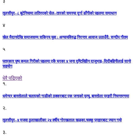
३
तुलसीपुर–८ बुटेनियामा लत्रिएको पोल–तारको समस्या दुर्गा डाँगीको पहलमा समाधान
४
खेल मैदानदेखि समाजसम्म सक्रिय युवा : अन्यायविरुद्ध निरन्तर आवाज उठाउँदै: सन्दीप गौतम
५
पत्रकार पुष्प कमल गिरीको पहलमा एकै घरका ४ जना दृष्टिविहीन दाजुभाइ–दिदीबहिनीलाई सानो
सहयोग
धेरै पढिएको
१.
धमेन्द्र बास्तोलाले चलाएको गाडीको ठक्करबाट एक जनाको मृत्यु, बास्तोला प्रहरी नियन्त्रणमा
२.
तुलसीपुर–४ मजवा ठुलाखालीका २४ वर्षीय गोरखलाल खड्का.चक्कु प्रहारबाट ज्यान गयो
३.