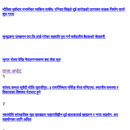
भौतिक पुर्वाधार मन्त्रीका स्वकिय सचीव: रन्जित सिंहले दुई करोडको लागतमा सडक निर्माण कार्य
शुरु गराए
चुनढुङ्गा उत्खनन प्रा.लि.लाई गरेका सहमति पुरा गर्न सर्वदलीय बैठकको चेतावनी
जुगार रोल्पा देखि नेपालगन्जसम्म बस सेवा सुरु
ताजा अप्डेट
१
सांसद कमल सुवेदी भोलि तुलसीपुर–३ राम्रीस्थित नर्सिङ भैरव मन्दिरमा, स्थानीय समस्या र
विकासका विषयमा भेटघाट हुने
२
नवज्योति सांस्कृतिक युवा क्लबद्वारा सहाराविहीन दुई बालकलाई खाद्यान्न र नगद सहयोग, थप
सहयोगका लागि अपिल