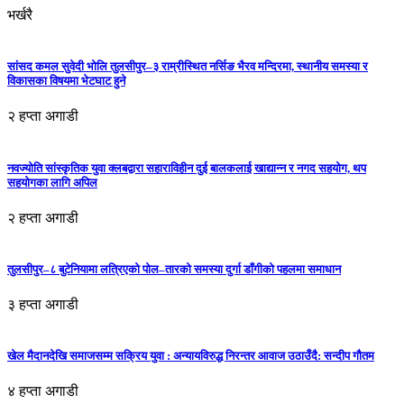
भर्खरै
सांसद कमल सुवेदी भोलि तुलसीपुर–३ राम्रीस्थित नर्सिङ भैरव मन्दिरमा, स्थानीय समस्या र
विकासका विषयमा भेटघाट हुने
२ हप्ता अगाडी
नवज्योति सांस्कृतिक युवा क्लबद्वारा सहाराविहीन दुई बालकलाई खाद्यान्न र नगद सहयोग, थप
सहयोगका लागि अपिल
२ हप्ता अगाडी
तुलसीपुर–८ बुटेनियामा लत्रिएको पोल–तारको समस्या दुर्गा डाँगीको पहलमा समाधान
३ हप्ता अगाडी
खेल मैदानदेखि समाजसम्म सक्रिय युवा : अन्यायविरुद्ध निरन्तर आवाज उठाउँदै: सन्दीप गौतम
४ हप्ता अगाडी