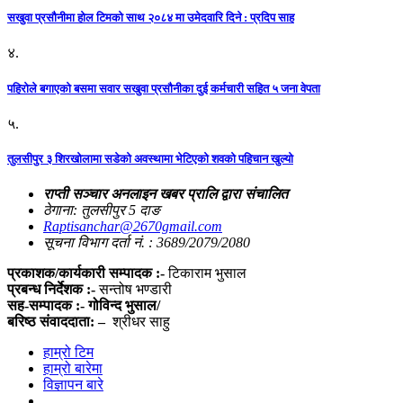
सखुवा प्रसौनीमा होल टिमको साथ २०८४ मा उमेदवारि दिने : प्रदिप साह
४.
पहिराेले बगाएकाे बसमा सवार सखुवा प्रसाैनीका दुई कर्मचारी सहित ५ जना वेपता
५.
तुलसीपुर ३ शिरखोलामा सडेको अवस्थामा भेटिएको शवको पहिचान खुल्यो
राप्ती सञ्चार अनलाइन खबर प्रालि द्वारा संचालित
ठेगाना: तुलसीपुर 5 दाङ
Raptisanchar@2670gmail.com
सूचना विभाग दर्ता नं. : 3689/2079/2080
प्रकाशक/कार्यकारी सम्पादक :-
टिकाराम भुसाल
प्रबन्ध निर्देशक :-
सन्तोष भण्डारी
सह-सम्पादक :- गोविन्द भुसाल/
बरिष्ठ संवाददाता: –
श्रीधर साहु
हाम्रो टिम
हाम्रो बारेमा
विज्ञापन बारे