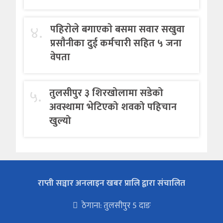
४.
पहिराेले बगाएकाे बसमा सवार सखुवा
प्रसाैनीका दुई कर्मचारी सहित ५ जना
वेपता
५.
तुलसीपुर ३ शिरखोलामा सडेको
अवस्थामा भेटिएको शवको पहिचान
खुल्यो
राप्ती सञ्चार अनलाइन खबर प्रालि द्वारा संचालित
ठेगाना: तुलसीपुर 5 दाङ