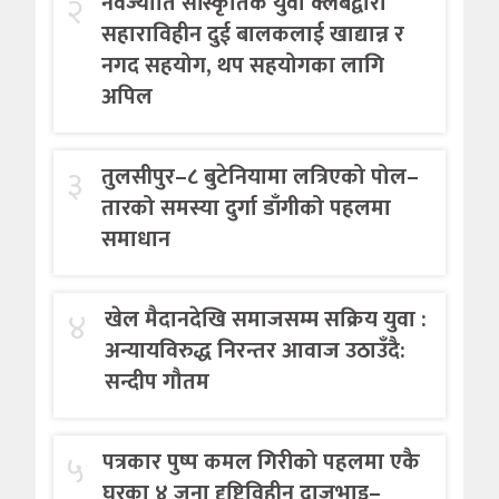
२
नवज्योति सांस्कृतिक युवा क्लबद्वारा
सहाराविहीन दुई बालकलाई खाद्यान्न र
नगद सहयोग, थप सहयोगका लागि
अपिल
३
तुलसीपुर–८ बुटेनियामा लत्रिएको पोल–
तारको समस्या दुर्गा डाँगीको पहलमा
समाधान
४
खेल मैदानदेखि समाजसम्म सक्रिय युवा :
अन्यायविरुद्ध निरन्तर आवाज उठाउँदै:
सन्दीप गौतम
५
पत्रकार पुष्प कमल गिरीको पहलमा एकै
घरका ४ जना दृष्टिविहीन दाजुभाइ–