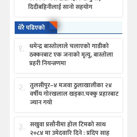
दिदीबहिनीलाई सानो सहयोग
धेरै पढिएको
१.
धमेन्द्र बास्तोलाले चलाएको गाडीको
ठक्करबाट एक जनाको मृत्यु, बास्तोला
प्रहरी नियन्त्रणमा
२.
तुलसीपुर–४ मजवा ठुलाखालीका २४
वर्षीय गोरखलाल खड्का.चक्कु प्रहारबाट
ज्यान गयो
३.
सखुवा प्रसौनीमा होल टिमको साथ
२०८४ मा उमेदवारि दिने : प्रदिप साह