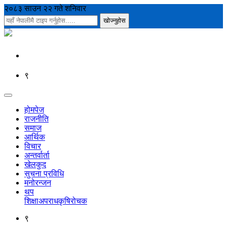
२०८३ साउन २२ गते शनिवार
९
होमपेज
राजनीति
समाज
आर्थिक
विचार
अन्तर्वार्ता
खेलकुद
सुचना प्रविधि
मनोरन्जन
थप
शिक्षा
अपराध
कृषि
रोचक
९