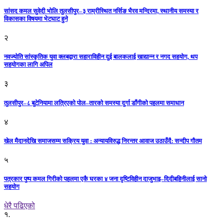
सांसद कमल सुवेदी भोलि तुलसीपुर–३ राम्रीस्थित नर्सिङ भैरव मन्दिरमा, स्थानीय समस्या र
विकासका विषयमा भेटघाट हुने
२
नवज्योति सांस्कृतिक युवा क्लबद्वारा सहाराविहीन दुई बालकलाई खाद्यान्न र नगद सहयोग, थप
सहयोगका लागि अपिल
३
तुलसीपुर–८ बुटेनियामा लत्रिएको पोल–तारको समस्या दुर्गा डाँगीको पहलमा समाधान
४
खेल मैदानदेखि समाजसम्म सक्रिय युवा : अन्यायविरुद्ध निरन्तर आवाज उठाउँदै: सन्दीप गौतम
५
पत्रकार पुष्प कमल गिरीको पहलमा एकै घरका ४ जना दृष्टिविहीन दाजुभाइ–दिदीबहिनीलाई सानो
सहयोग
धेरै पढिएको
१.