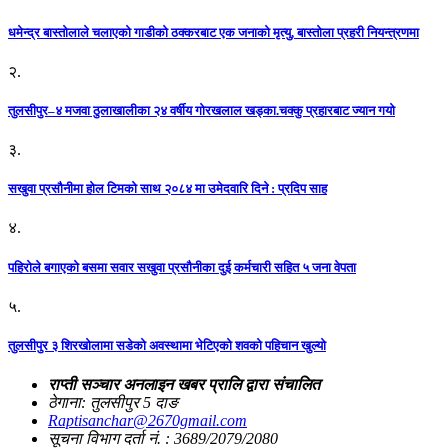
धमेन्द्र बास्तोलाले चलाएको गाडीको ठक्करबाट एक जनाको मृत्यु, बास्तोला प्रहरी नियन्त्रणमा
२.
तुलसीपुर–४ मजवा ठुलाखालीका २४ वर्षीय गोरखलाल खड्का.चक्कु प्रहारबाट ज्यान गयो
३.
सखुवा प्रसौनीमा होल टिमको साथ २०८४ मा उमेदवारि दिने : प्रदिप साह
४.
पहिराेले बगाएकाे बसमा सवार सखुवा प्रसाैनीका दुई कर्मचारी सहित ५ जना वेपता
५.
तुलसीपुर ३ शिरखोलामा सडेको अवस्थामा भेटिएको शवको पहिचान खुल्यो
राप्ती सञ्चार अनलाइन खबर प्रालि द्वारा संचालित
ठेगाना: तुलसीपुर 5 दाङ
Raptisanchar@2670gmail.com
सूचना विभाग दर्ता नं. : 3689/2079/2080