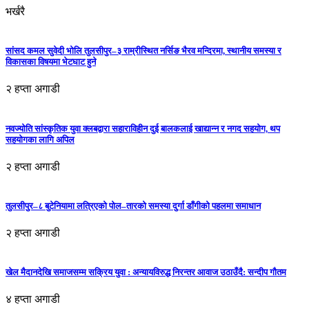
भर्खरै
सांसद कमल सुवेदी भोलि तुलसीपुर–३ राम्रीस्थित नर्सिङ भैरव मन्दिरमा, स्थानीय समस्या र
विकासका विषयमा भेटघाट हुने
२ हप्ता अगाडी
नवज्योति सांस्कृतिक युवा क्लबद्वारा सहाराविहीन दुई बालकलाई खाद्यान्न र नगद सहयोग, थप
सहयोगका लागि अपिल
२ हप्ता अगाडी
तुलसीपुर–८ बुटेनियामा लत्रिएको पोल–तारको समस्या दुर्गा डाँगीको पहलमा समाधान
२ हप्ता अगाडी
खेल मैदानदेखि समाजसम्म सक्रिय युवा : अन्यायविरुद्ध निरन्तर आवाज उठाउँदै: सन्दीप गौतम
४ हप्ता अगाडी