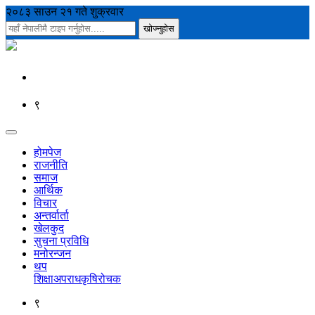
२०८३ साउन २१ गते शुक्रवार
९
होमपेज
राजनीति
समाज
आर्थिक
विचार
अन्तर्वार्ता
खेलकुद
सुचना प्रविधि
मनोरन्जन
थप
शिक्षा
अपराध
कृषि
रोचक
९