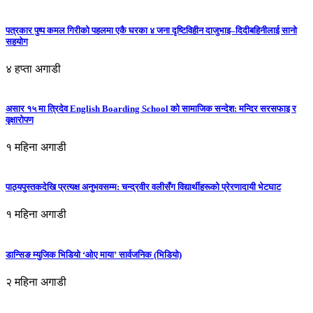
पत्रकार पुष्प कमल गिरीको पहलमा एकै घरका ४ जना दृष्टिविहीन दाजुभाइ–दिदीबहिनीलाई सानो
सहयोग
४ हप्ता अगाडी
असार १५ मा त्रिदेव English Boarding School को सामाजिक सन्देश: मन्दिर सरसफाइ र
वृक्षारोपण
१ महिना अगाडी
पाठ्यपुस्तकदेखि प्रत्यक्ष अनुभवसम्म: चन्द्रवीर वलीसँग विद्यार्थीहरूको प्रेरणादायी भेटघाट
१ महिना अगाडी
डान्सिङ म्युजिक भिडियो ‘ओए माया’ सार्वजनिक (भिडियो)
२ महिना अगाडी