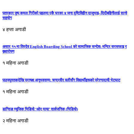
पत्रकार पुष्प कमल गिरीको पहलमा एकै घरका ४ जना दृष्टिविहीन दाजुभाइ–दिदीबहिनीलाई सानो
सहयोग
४ हप्ता अगाडी
असार १५ मा त्रिदेव English Boarding School को सामाजिक सन्देश: मन्दिर सरसफाइ र
वृक्षारोपण
१ महिना अगाडी
पाठ्यपुस्तकदेखि प्रत्यक्ष अनुभवसम्म: चन्द्रवीर वलीसँग विद्यार्थीहरूको प्रेरणादायी भेटघाट
१ महिना अगाडी
डान्सिङ म्युजिक भिडियो ‘ओए माया’ सार्वजनिक (भिडियो)
२ महिना अगाडी