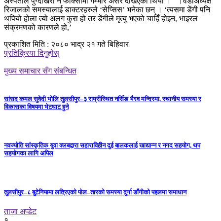
अस्पताल पुग्दाखेरी नै फोक्सोमा गम्भीर असर देखिएको थियो । ‘ ।वडाअध्यक्ष
रिजालको समस्यालाई डाक्टरहरुले ‘सेप्सिस’ भनेका छन् । ‘त्यसमा डेंगी पनि
थपियो होला त्यो अलग कुरा हो तर डेंगीले मृत्यु भएको चाहिँ होइन, भाइरल
संक्रमणको कारणले हो,’
प्रकाशित मिति : २०८० भाद्र २१ गते बिहिवार
प्रतिक्रिया दिनुहोस्
मुख्य समाचार सँग संबन्धित
सांसद कमल सुवेदी भोलि तुलसीपुर–३ राम्रीस्थित नर्सिङ भैरव मन्दिरमा, स्थानीय समस्या र
विकासका विषयमा भेटघाट हुने
नवज्योति सांस्कृतिक युवा क्लबद्वारा सहाराविहीन दुई बालकलाई खाद्यान्न र नगद सहयोग, थप
सहयोगका लागि अपिल
तुलसीपुर–८ बुटेनियामा लत्रिएको पोल–तारको समस्या दुर्गा डाँगीको पहलमा समाधान
ताजा अप्डेट
१