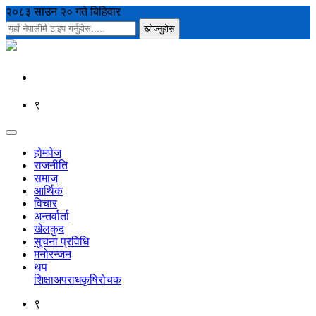
२०८३ साउन २० गते बिहिवार
९
होमपेज
राजनीति
समाज
आर्थिक
विचार
अन्तर्वार्ता
खेलकुद
सुचना प्रविधि
मनोरन्जन
थप
शिक्षा
अपराध
कृषि
रोचक
९