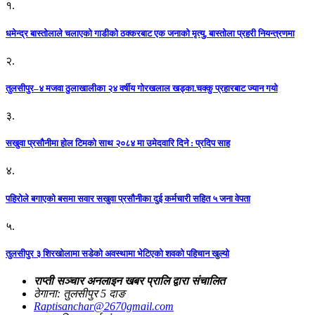
१.
धमेन्द्र बास्तोलाले चलाएको गाडीको ठक्करबाट एक जनाको मृत्यु, बास्तोला प्रहरी नियन्त्रणमा
२.
तुलसीपुर–४ मजवा ठुलाखालीका २४ वर्षीय गोरखलाल खड्का.चक्कु प्रहारबाट ज्यान गयो
३.
सखुवा प्रसौनीमा होल टिमको साथ २०८४ मा उमेदवारि दिने : प्रदिप साह
४.
पहिराेले बगाएकाे बसमा सवार सखुवा प्रसाैनीका दुई कर्मचारी सहित ५ जना वेपता
५.
तुलसीपुर ३ शिरखोलामा सडेको अवस्थामा भेटिएको शवको पहिचान खुल्यो
राप्ती सञ्चार अनलाइन खबर प्रालि द्वारा संचालित
ठेगाना: तुलसीपुर 5 दाङ
Raptisanchar@2670gmail.com