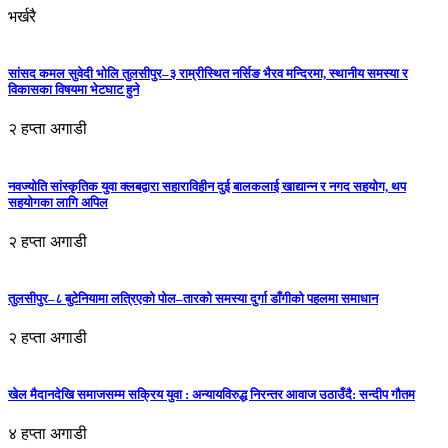
भर्खरै
सांसद कमल सुवेदी भोलि तुलसीपुर–३ राम्रीस्थित नर्सिङ भैरव मन्दिरमा, स्थानीय समस्या र
विकासका विषयमा भेटघाट हुने
२ हप्ता अगाडी
नवज्योति सांस्कृतिक युवा क्लबद्वारा सहाराविहीन दुई बालकलाई खाद्यान्न र नगद सहयोग, थप
सहयोगका लागि अपिल
२ हप्ता अगाडी
तुलसीपुर–८ बुटेनियामा लत्रिएको पोल–तारको समस्या दुर्गा डाँगीको पहलमा समाधान
२ हप्ता अगाडी
खेल मैदानदेखि समाजसम्म सक्रिय युवा : अन्यायविरुद्ध निरन्तर आवाज उठाउँदै: सन्दीप गौतम
४ हप्ता अगाडी