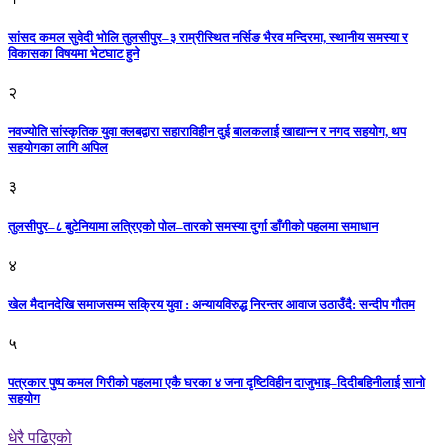
सांसद कमल सुवेदी भोलि तुलसीपुर–३ राम्रीस्थित नर्सिङ भैरव मन्दिरमा, स्थानीय समस्या र
विकासका विषयमा भेटघाट हुने
२
नवज्योति सांस्कृतिक युवा क्लबद्वारा सहाराविहीन दुई बालकलाई खाद्यान्न र नगद सहयोग, थप
सहयोगका लागि अपिल
३
तुलसीपुर–८ बुटेनियामा लत्रिएको पोल–तारको समस्या दुर्गा डाँगीको पहलमा समाधान
४
खेल मैदानदेखि समाजसम्म सक्रिय युवा : अन्यायविरुद्ध निरन्तर आवाज उठाउँदै: सन्दीप गौतम
५
पत्रकार पुष्प कमल गिरीको पहलमा एकै घरका ४ जना दृष्टिविहीन दाजुभाइ–दिदीबहिनीलाई सानो
सहयोग
धेरै पढिएको