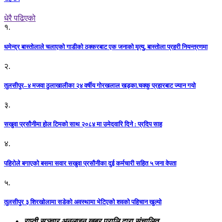
धेरै पढिएको
१.
धमेन्द्र बास्तोलाले चलाएको गाडीको ठक्करबाट एक जनाको मृत्यु, बास्तोला प्रहरी नियन्त्रणमा
२.
तुलसीपुर–४ मजवा ठुलाखालीका २४ वर्षीय गोरखलाल खड्का.चक्कु प्रहारबाट ज्यान गयो
३.
सखुवा प्रसौनीमा होल टिमको साथ २०८४ मा उमेदवारि दिने : प्रदिप साह
४.
पहिराेले बगाएकाे बसमा सवार सखुवा प्रसाैनीका दुई कर्मचारी सहित ५ जना वेपता
५.
तुलसीपुर ३ शिरखोलामा सडेको अवस्थामा भेटिएको शवको पहिचान खुल्यो
राप्ती सञ्चार अनलाइन खबर प्रालि द्वारा संचालित