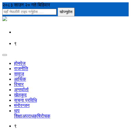
२०८३ साउन २० गते बिहिवार
९
होमपेज
राजनीति
समाज
आर्थिक
विचार
अन्तर्वार्ता
खेलकुद
सुचना प्रविधि
मनोरन्जन
थप
शिक्षा
अपराध
कृषि
रोचक
९