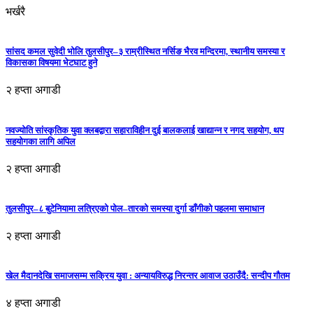
भर्खरै
सांसद कमल सुवेदी भोलि तुलसीपुर–३ राम्रीस्थित नर्सिङ भैरव मन्दिरमा, स्थानीय समस्या र
विकासका विषयमा भेटघाट हुने
२ हप्ता अगाडी
नवज्योति सांस्कृतिक युवा क्लबद्वारा सहाराविहीन दुई बालकलाई खाद्यान्न र नगद सहयोग, थप
सहयोगका लागि अपिल
२ हप्ता अगाडी
तुलसीपुर–८ बुटेनियामा लत्रिएको पोल–तारको समस्या दुर्गा डाँगीको पहलमा समाधान
२ हप्ता अगाडी
खेल मैदानदेखि समाजसम्म सक्रिय युवा : अन्यायविरुद्ध निरन्तर आवाज उठाउँदै: सन्दीप गौतम
४ हप्ता अगाडी