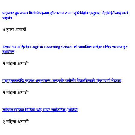
पत्रकार पुष्प कमल गिरीको पहलमा एकै घरका ४ जना दृष्टिविहीन दाजुभाइ–दिदीबहिनीलाई सानो
सहयोग
४ हप्ता अगाडी
असार १५ मा त्रिदेव English Boarding School को सामाजिक सन्देश: मन्दिर सरसफाइ र
वृक्षारोपण
१ महिना अगाडी
पाठ्यपुस्तकदेखि प्रत्यक्ष अनुभवसम्म: चन्द्रवीर वलीसँग विद्यार्थीहरूको प्रेरणादायी भेटघाट
१ महिना अगाडी
डान्सिङ म्युजिक भिडियो ‘ओए माया’ सार्वजनिक (भिडियो)
२ महिना अगाडी