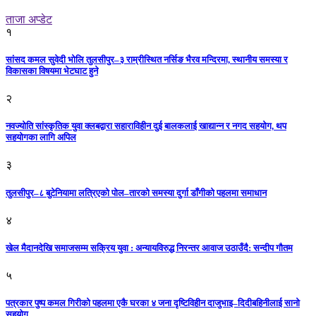
ताजा अप्डेट
१
सांसद कमल सुवेदी भोलि तुलसीपुर–३ राम्रीस्थित नर्सिङ भैरव मन्दिरमा, स्थानीय समस्या र
विकासका विषयमा भेटघाट हुने
२
नवज्योति सांस्कृतिक युवा क्लबद्वारा सहाराविहीन दुई बालकलाई खाद्यान्न र नगद सहयोग, थप
सहयोगका लागि अपिल
३
तुलसीपुर–८ बुटेनियामा लत्रिएको पोल–तारको समस्या दुर्गा डाँगीको पहलमा समाधान
४
खेल मैदानदेखि समाजसम्म सक्रिय युवा : अन्यायविरुद्ध निरन्तर आवाज उठाउँदै: सन्दीप गौतम
५
पत्रकार पुष्प कमल गिरीको पहलमा एकै घरका ४ जना दृष्टिविहीन दाजुभाइ–दिदीबहिनीलाई सानो
सहयोग