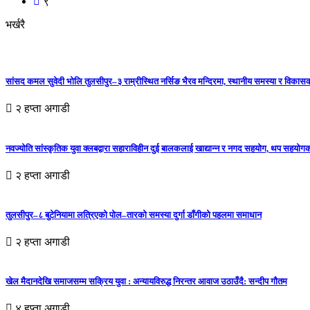
९
भर्खरै
सांसद कमल सुवेदी भोलि तुलसीपुर–३ राम्रीस्थित नर्सिङ भैरव मन्दिरमा, स्थानीय समस्या र विकासक
२ हप्ता अगाडी
नवज्योति सांस्कृतिक युवा क्लबद्वारा सहाराविहीन दुई बालकलाई खाद्यान्न र नगद सहयोग, थप सहयो
२ हप्ता अगाडी
तुलसीपुर–८ बुटेनियामा लत्रिएको पोल–तारको समस्या दुर्गा डाँगीको पहलमा समाधान
२ हप्ता अगाडी
खेल मैदानदेखि समाजसम्म सक्रिय युवा : अन्यायविरुद्ध निरन्तर आवाज उठाउँदै: सन्दीप गौतम
४ हप्ता अगाडी