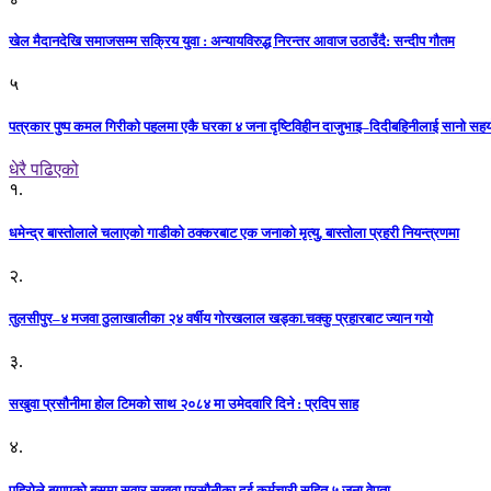
खेल मैदानदेखि समाजसम्म सक्रिय युवा : अन्यायविरुद्ध निरन्तर आवाज उठाउँदै: सन्दीप गौतम
५
पत्रकार पुष्प कमल गिरीको पहलमा एकै घरका ४ जना दृष्टिविहीन दाजुभाइ–दिदीबहिनीलाई सानो सह
धेरै पढिएको
१.
धमेन्द्र बास्तोलाले चलाएको गाडीको ठक्करबाट एक जनाको मृत्यु, बास्तोला प्रहरी नियन्त्रणमा
२.
तुलसीपुर–४ मजवा ठुलाखालीका २४ वर्षीय गोरखलाल खड्का.चक्कु प्रहारबाट ज्यान गयो
३.
सखुवा प्रसौनीमा होल टिमको साथ २०८४ मा उमेदवारि दिने : प्रदिप साह
४.
पहिराेले बगाएकाे बसमा सवार सखुवा प्रसाैनीका दुई कर्मचारी सहित ५ जना वेपता