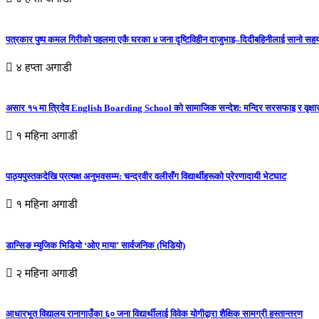
पत्रकार पुष्प कमल गिरीको पहलमा एकै घरका ४ जना दृष्टिविहीन दाजुभाइ–दिदीबहिनीलाई सानो सह
४ हप्ता अगाडी
असार १५ मा त्रिदेव English Boarding School को सामाजिक सन्देश: मन्दिर सरसफाइ र वृक्षा
१ महिना अगाडी
पाठ्यपुस्तकदेखि प्रत्यक्ष अनुभवसम्म: चन्द्रवीर वलीसँग विद्यार्थीहरूको प्रेरणादायी भेटघाट
१ महिना अगाडी
डान्सिङ म्युजिक भिडियो ‘ओए माया’ सार्वजनिक (भिडियो)
२ महिना अगाडी
आधारभूत विद्यालय रानागाउँका ६० जना विद्यार्थीलाई विवेक योगीद्वारा शैक्षिक सामग्री हस्तान्तरण