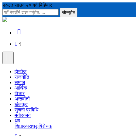
२०८३ साउन २० गते बिहिवार
९
होमपेज
राजनीति
समाज
आर्थिक
विचार
अन्तर्वार्ता
खेलकुद
सुचना प्रविधि
मनोरन्जन
थप
शिक्षा
अपराध
कृषि
रोचक