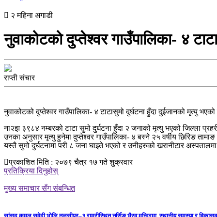
२ महिना अगाडी
नुवाकोटको दुप्तेश्वर गाउँपालिका- ४ टाटासु
राप्ती संचार
नुवाकोटको दुप्तेश्वर गाउँपालिका- ४ टाटासुमो दुर्घटना हुँदा दुईजानको मृत्यु भएक
ना२झ ३९८४ नम्बरको टाटा सुमो दुर्घटना हुँदा २ जनाको मृत्यु भएको जिल्ला प्र
उनका अनुसार मृत्‍यु हुनेमा दुप्तेश्वर गाउँपालिका- ४ बस्‍ने २५ वर्षीय छिरिङ ता
यस्तै सुमो दुर्घटनामा परी ८ जना घाइते भएको र उनीहरुको खरानीटार अस्पता
प्रकाशित मिति : २०७९ चैत्र १७ गते शुक्रवार
प्रतिक्रिया दिनुहोस्
मुख्य समाचार सँग संबन्धित
सांसद कमल सुवेदी भोलि तुलसीपुर–३ राम्रीस्थित नर्सिङ भैरव मन्दिरमा, स्थानीय समस्या र विकासक