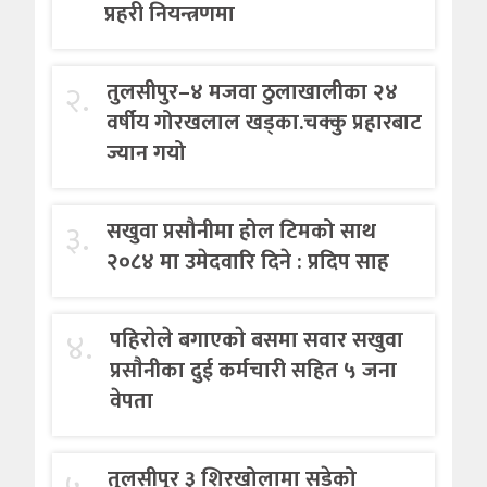
प्रहरी नियन्त्रणमा
२.
तुलसीपुर–४ मजवा ठुलाखालीका २४
वर्षीय गोरखलाल खड्का.चक्कु प्रहारबाट
ज्यान गयो
३.
सखुवा प्रसौनीमा होल टिमको साथ
२०८४ मा उमेदवारि दिने : प्रदिप साह
४.
पहिराेले बगाएकाे बसमा सवार सखुवा
प्रसाैनीका दुई कर्मचारी सहित ५ जना
वेपता
तुलसीपुर ३ शिरखोलामा सडेको