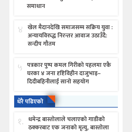
समाधान
४
खेल मैदानदेखि समाजसम्म सक्रिय युवा :
अन्यायविरुद्ध निरन्तर आवाज उठाउँदै:
सन्दीप गौतम
५
पत्रकार पुष्प कमल गिरीको पहलमा एकै
घरका ४ जना दृष्टिविहीन दाजुभाइ–
दिदीबहिनीलाई सानो सहयोग
धेरै पढिएको
१.
धमेन्द्र बास्तोलाले चलाएको गाडीको
ठक्करबाट एक जनाको मृत्यु, बास्तोला