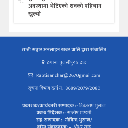
५.
अवस्थामा भेटिएको शवको पहिचान
खुल्यो
राप्ती सञ्चार अनलाइन खबर प्रालि द्वारा संचालित
ठेगाना: तुलसीपुर 5 दाङ
Raptisanchar@2670gmail.com
सूचना विभाग दर्ता नं. : 3689/2079/2080
प्रकाशक/कार्यकारी सम्पादक :-
टिकाराम भुसाल
प्रबन्ध निर्देशक :-
सन्तोष भण्डारी
सह-सम्पादक :- गोविन्द भुसाल/
बरिष्ठ संवाददाता: –
श्रीधर साहु