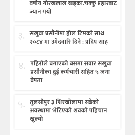
वर्षीय गोरखलाल खड्का.चक्कु प्रहारबाट
ज्यान गयो
३.
सखुवा प्रसौनीमा होल टिमको साथ
२०८४ मा उमेदवारि दिने : प्रदिप साह
४.
पहिराेले बगाएकाे बसमा सवार सखुवा
प्रसाैनीका दुई कर्मचारी सहित ५ जना
वेपता
५.
तुलसीपुर ३ शिरखोलामा सडेको
अवस्थामा भेटिएको शवको पहिचान
खुल्यो