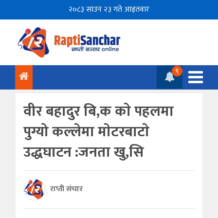
२०८३ साउन २३ गते आइतवार
९
वीर बहादुर बि,क काे पहलमा
पुग्यो कल्लेमा माेटरबाटाे
उद्धघाटन :जनता खु,सि
राप्ती संचार