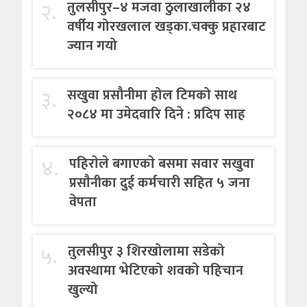
२.
तुलसीपुर–४ मजवा ठुलाखालीका २४
वर्षीय गोरखलाल खड्का.चक्कु प्रहारबाट
ज्यान गयो
३.
सखुवा प्रसौनीमा होल टिमको साथ
२०८४ मा उमेदवारि दिने : प्रदिप साह
४.
पहिराेले बगाएकाे बसमा सवार सखुवा
प्रसाैनीका दुई कर्मचारी सहित ५ जना
वेपता
५.
तुलसीपुर ३ शिरखोलामा सडेको
अवस्थामा भेटिएको शवको पहिचान
खुल्यो