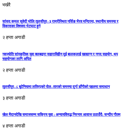
भर्खरै
सांसद कमल सुवेदी भोलि तुलसीपुर–३ राम्रीस्थित नर्सिङ भैरव मन्दिरमा, स्थानीय समस्या र
विकासका विषयमा भेटघाट हुने
२ हप्ता अगाडी
नवज्योति सांस्कृतिक युवा क्लबद्वारा सहाराविहीन दुई बालकलाई खाद्यान्न र नगद सहयोग, थप
सहयोगका लागि अपिल
२ हप्ता अगाडी
तुलसीपुर–८ बुटेनियामा लत्रिएको पोल–तारको समस्या दुर्गा डाँगीको पहलमा समाधान
३ हप्ता अगाडी
खेल मैदानदेखि समाजसम्म सक्रिय युवा : अन्यायविरुद्ध निरन्तर आवाज उठाउँदै: सन्दीप गौतम
४ हप्ता अगाडी