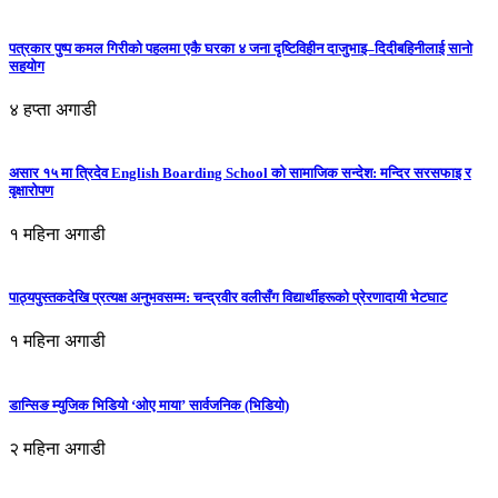
पत्रकार पुष्प कमल गिरीको पहलमा एकै घरका ४ जना दृष्टिविहीन दाजुभाइ–दिदीबहिनीलाई सानो
सहयोग
४ हप्ता अगाडी
असार १५ मा त्रिदेव English Boarding School को सामाजिक सन्देश: मन्दिर सरसफाइ र
वृक्षारोपण
१ महिना अगाडी
पाठ्यपुस्तकदेखि प्रत्यक्ष अनुभवसम्म: चन्द्रवीर वलीसँग विद्यार्थीहरूको प्रेरणादायी भेटघाट
१ महिना अगाडी
डान्सिङ म्युजिक भिडियो ‘ओए माया’ सार्वजनिक (भिडियो)
२ महिना अगाडी