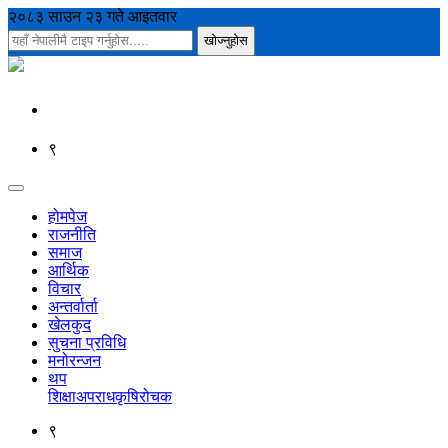
२०८३ साउन २३ गते आइतवार
९
होमपेज
राजनीति
समाज
आर्थिक
विचार
अन्तर्वार्ता
खेलकुद
सुचना प्रविधि
मनोरन्जन
थप
शिक्षा
अपराध
कृषि
रोचक
९