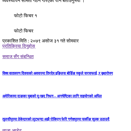
व्यवस्थापन समिती गठन गरिएको पनि बताउनुभयो ।
फोटो फिचर १
फोटो फिचर
प्रकाशित मिति : २०७९ असोज ३१ गते सोमवार
प्रतिक्रिया दिनुहोस्
समाज सँग संबन्धित
विश्व वातावरण दिवसको अवसरमा त्रिदेव इङ्लिस बोर्डिङ स्कुले सरसफाई ,र वृक्षारोपण
अमेरिकामा दाङका युबाको दुःखद निधन – अन्त्येष्टिका लागि सहयोगको अपिल
तुलसीपुरमा ठेकेदारको लुटधन्दा अझै रोकिएन फेरि गणेशपुरमा पार्कीङ सुल्क उठाउदै
ताजा अप्डेट